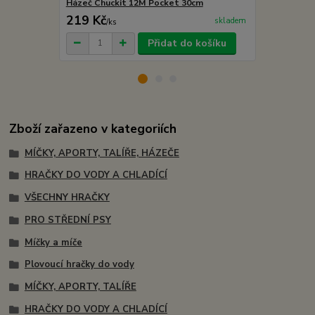
Házeč Chuckit 12M Pocket 30cm
Házeč Chuck
219 Kč
299 Kč
skladem
/
ks
/
ks
Přidat do košíku
Zboží zařazeno v kategoriích
MÍČKY, APORTY, TALÍŘE, HÁZEČE
HRAČKY DO VODY A CHLADÍCÍ
VŠECHNY HRAČKY
PRO STŘEDNÍ PSY
Míčky a míče
Plovoucí hračky do vody
MÍČKY, APORTY, TALÍŘE
HRAČKY DO VODY A CHLADÍCÍ