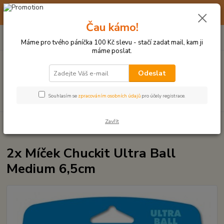
☀️ 10. - 14. SRPNA 2026 MÁME DOVOLENOU ☀️ OBJEDNÁVKY
BUDOU VYŘIZOVÁNY OD 17. 8.
Čau kámo!
0
ks
(+420) 723 770 310
CZK
za
0 Kč
po–pá: 9–17 hod.
Máme pro tvého páníčka 100 Kč slevu - stačí zadat mail, kam ji
máme poslat.
Menu
Odeslat
Hledat
Souhlasím se
zpracováním osobních údajů
pro účely registrace.
Zavřít
Úvod
MÍČKY, APORTY, TALÍŘE, HÁZEČE
2x Míček Chuckit Ultra Ball
Medium 6,5cm
2x Míček Chuckit Ultra Ball
Medium 6,5cm