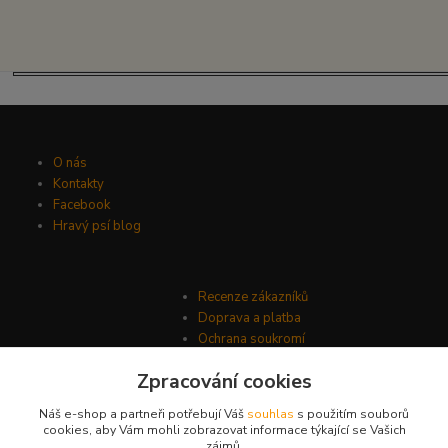
O nás
Kontakty
Facebook
Hravý psí blog
Recenze zákazníků
Doprava a platba
Ochrana soukromí
Obchodní podmínky
Zpracování cookies
Náš e-shop a partneři potřebují Váš
souhlas
s použitím souborů
cookies, aby Vám mohli zobrazovat informace týkající se Vašich
zájmů.