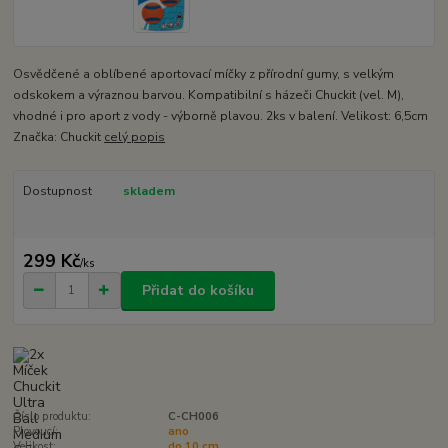
Osvědčené a oblíbené aportovací míčky z přírodní gumy, s velkým
odskokem a výraznou barvou. Kompatibilní s házeči Chuckit (vel. M),
vhodné i pro aport z vody - výborně plavou. 2ks v balení. Velikost: 6,5cm
Značka: Chuckit
celý popis
Dostupnost
skladem
299 Kč
/
ks
Přidat do košíku
Číslo produktu:
C-CH006
Plovoucí:
ano
Velikost:
do 10 cm