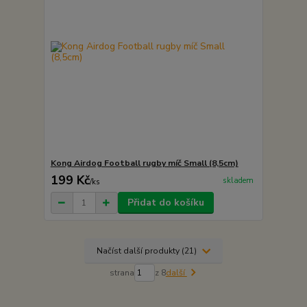
Kong Airdog Football rugby míč Small (8,5cm)
199 Kč
skladem
/
ks
Přidat do košíku
Načíst další produkty (21)
strana
z 8
další