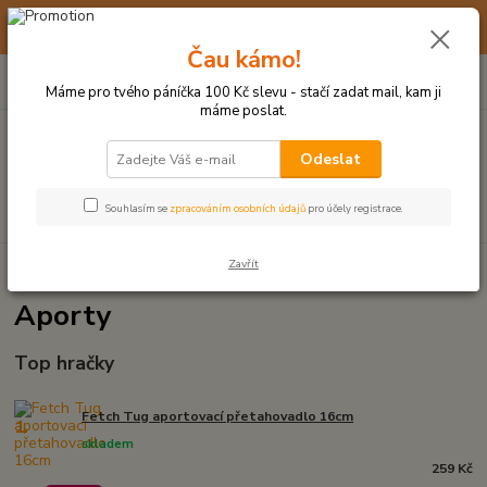
☀️ 10. - 14. SRPNA 2026 MÁME DOVOLENOU ☀️ OBJEDNÁVKY
BUDOU VYŘIZOVÁNY OD 17. 8.
Čau kámo!
0
ks
(+420) 723 770 310
CZK
za
0 Kč
po–pá: 9–17 hod.
Máme pro tvého páníčka 100 Kč slevu - stačí zadat mail, kam ji
máme poslat.
Menu
Odeslat
Hledat
Souhlasím se
zpracováním osobních údajů
pro účely registrace.
Zavřít
Úvod
MÍČKY, APORTY, TALÍŘE, HÁZEČE
Aporty
Aporty
Top hračky
Fetch Tug aportovací přetahovadlo 16cm
1.
skladem
259 Kč