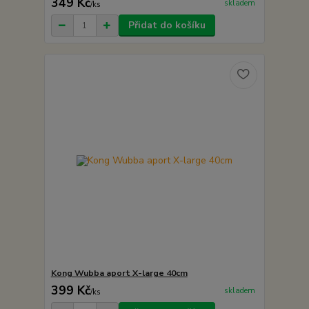
349 Kč
skladem
/
ks
Přidat do košíku
Kong Wubba aport X-large 40cm
399 Kč
skladem
/
ks