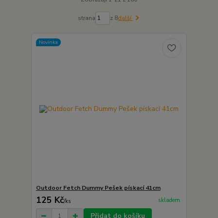
strana
z 8
další
Novinka
Outdoor Fetch Dummy Pešek pískací 41cm
125 Kč
skladem
/
ks
Přidat do košíku