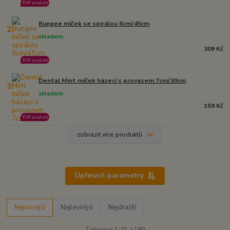
TOP produkt
Bungee míček se spirálou 6cm/45cm
2.
skladem
309 Kč
TOP produkt
Dental Mint míček házecí s provazem 7cm/30cm
3.
skladem
159 Kč
TOP produkt
zobrazit více produktů
Upřesnit parametry
Nejnovější
Nejlevnější
Nejdražší
Zobrazuji 1-21 z 160