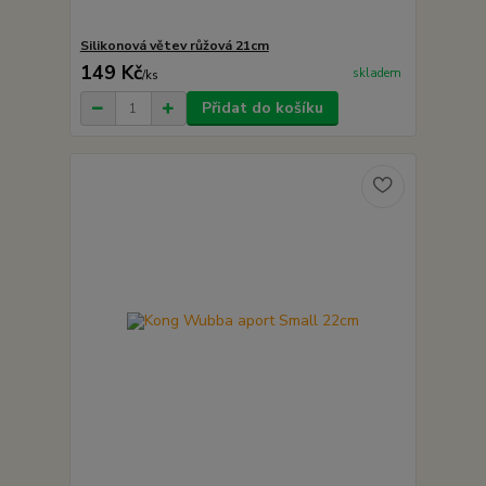
Silikonová větev růžová 21cm
149 Kč
skladem
/
ks
Přidat do košíku