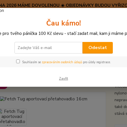
SRPNA 2026 MÁME DOVOLENOU ☀️ OBJEDNÁVKY BUDOU VYŘIZO
Hravý psí blog 🐶
Čau kámo!
HAF H
pro tvého páníčka 100 Kč slevu - stačí zadat mail, kam ji máme p
Hledat
(+42
po–pá:
Odeslat
ÍČKY, APORTY, TALÍŘE, HÁZEČE
Fetch Tug aportovací přetahovadlo 1
Souhlasím se
zpracováním osobních údajů
pro účely registrace.
h Tug aportovací přetahovadlo 
Zavřít
ukt
Víceúč
nylono
neprav
také d
stává s