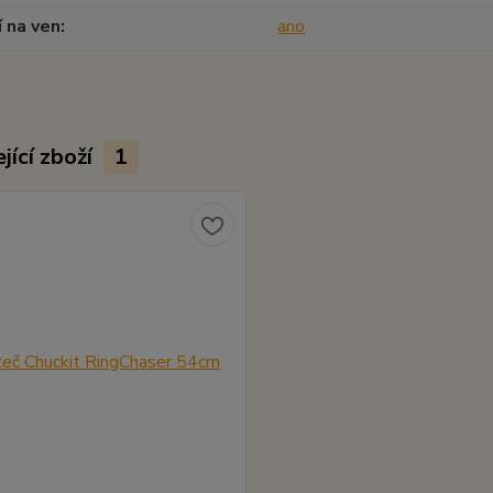
í na ven
ano
jící zboží
1