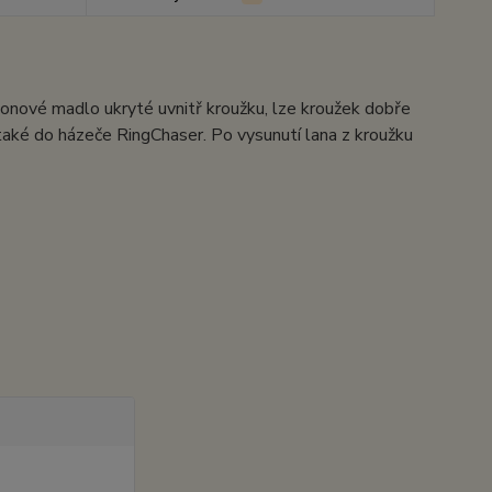
lonové madlo ukryté uvnitř kroužku, lze kroužek dobře
 také do házeče RingChaser. Po vysunutí lana z kroužku