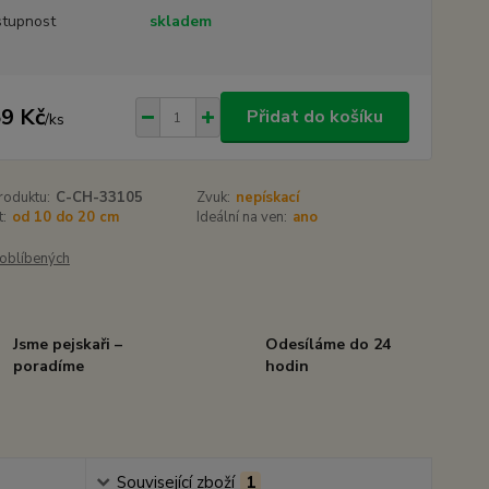
tupnost
skladem
9 Kč
Přidat do košíku
/
ks
roduktu:
C-CH-33105
Zvuk:
nepískací
t:
od 10 do 20 cm
Ideální na ven:
ano
oblíbených
Jsme pejskaři –
Odesíláme do 24
poradíme
hodin
Související zboží
1