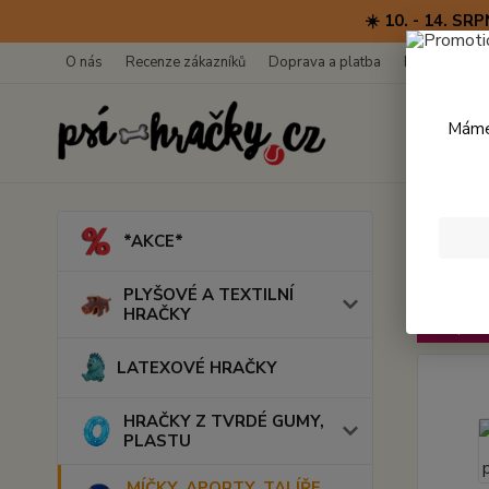
☀️ 10. - 14. 
O nás
Recenze zákazníků
Doprava a platba
Kontakty
Máme 
Úvod
M
*AKCE*
Fetc
PLYŠOVÉ A TEXTILNÍ
HRAČKY
TOP prod
LATEXOVÉ HRAČKY
HRAČKY Z TVRDÉ GUMY,
PLASTU
MÍČKY, APORTY, TALÍŘE,