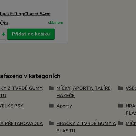
huckit RingChaser 54cm
č
skladem
/
ks
Přidat do košíku
zařazeno v kategoriích
KY Z TVRDÉ GUMY,
MÍČKY, APORTY, TALÍŘE,
VŠE
STU
HÁZEČE
VELKÉ PSY
Aporty
HRA
PLA
 A PŘETAHOVADLA
HRAČKY Z TVRDÉ GUMY A
MÍČK
PLASTU