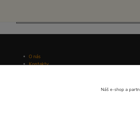
O nás
Kontakty
Facebook
Hravý psí blog
Náš e-shop a partn