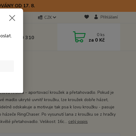
VÁNY OD 17. 8.
Přihlášení
CZK
otline
0
ks
oslat.
0) 723 770 310
za
0 Kč
 9–17 hod.
6cm
16cm
elová hračka - aportovací kroužek a přetahovadlo. Pokud je
vé madlo ukryté uvnitř kroužku, lze kroužek dobře házet,
idelně odskakuje a motivuje tak psa k lovu kroužku - pasuje
o házeče RingChaser. Po vysunutí lana z kroužku se z hračky
kvělé přetahovadlo. Velikost: 16c...
celý popis