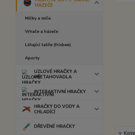
HÁZEČE
Míčky a míče
Vrhače a házeče
Létající talíře (frisbee)
Aporty
UZLOVÉ HRAČKY A
PŘETAHOVADLA
INTERAKTIVNÍ HRAČKY
HRAČKY DO VODY A
CHLADÍCÍ
DŘEVĚNÉ HRAČKY
Kompl