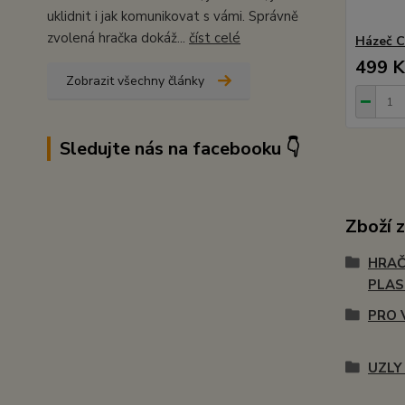
uklidnit i jak komunikovat s vámi. Správně
zvolená hračka dokáž...
číst celé
Házeč C
499 K
Zobrazit všechny články
Sledujte nás na facebooku 👇
Zboží 
HRAČ
PLA
PRO 
UZLY