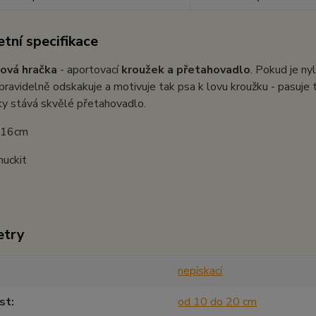
tní specifikace
ová hračka
- aportovací
kroužek a přetahovadlo
. Pokud je ny
pravidelně odskakuje a motivuje tak psa k lovu kroužku - pasuje
ky stává skvělé přetahovadlo.
: 16cm
huckit
etry
nepískací
st
od 10 do 20 cm