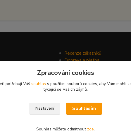
Recenze zákazníků
Doprava a platba
Ochrana soukromí
Zpracování cookies
Obchodní podmínky
eři potřebují Váš
souhlas
s použitím souborů cookies, aby Vám mohli z
týkající se Vašich zájmů.
Souhlasím
Nastavení
Souhlas můžete odmítnout
zde
.