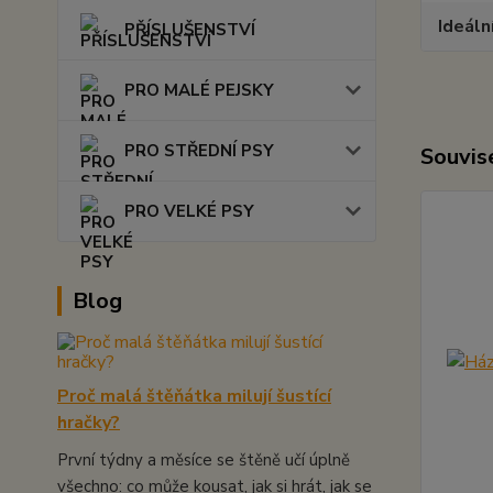
Ideáln
PŘÍSLUŠENSTVÍ
PRO MALÉ PEJSKY
PRO STŘEDNÍ PSY
Souvise
PRO VELKÉ PSY
Blog
Proč malá štěňátka milují šustící
hračky?
První týdny a měsíce se štěně učí úplně
všechno: co může kousat, jak si hrát, jak se