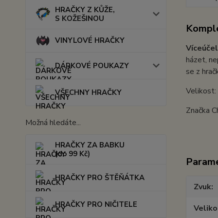
HRAČKY Z KŮŽE,
S KOŽEŠINOU
Komple
VINYLOVÉ HRAČKY
Víceúčel
házet, ne
DÁRKOVÉ POUKAZY
se z hrač
Velikost
VŠECHNY HRAČKY
Značka C
Možná hledáte...
HRAČKY ZA BABKU
(do 99 Kč)
Param
HRAČKY PRO ŠTĚŇÁTKA
Zvuk
HRAČKY PRO NIČITELE
Veliko