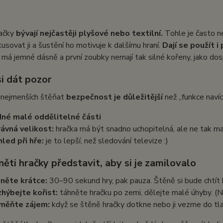
račky
bývají nejčastěji plyšové nebo textilní.
Tohle je často ne
okusovat ji a šustění ho motivuje k dalšímu hraní.
Dají se použít 
má jemné dásně a první zoubky nemají tak silné kořeny, jako dos
si dát pozor
u nejmenších štěňat
bezpečnost je důležitější
než „funkce navíc
né malé oddělitelné části
ávná velikost:
hračka má být snadno uchopitelná, ale ne tak mal
led při hře:
je to lepší, než sledování televize :)
něti hračky představit, aby si je zamilovalo
něte krátce:
30–90 sekund hry, pak pauza. Štěně si bude chtít 
hýbejte kořist:
táhněte hračku po zemi, dělejte malé úhyby. (
měňte zájem:
když se štěně hračky dotkne nebo ji vezme do tla