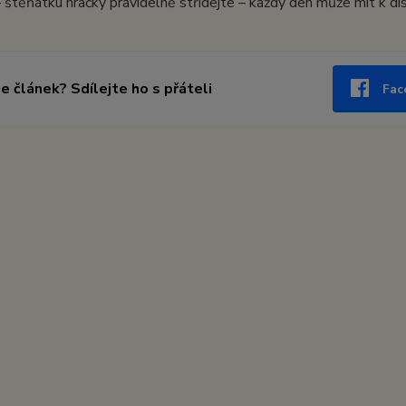
 štěňátku hračky pravidelně střídejte – každý den může mít k disp
se článek? Sdílejte ho s přáteli
Fac