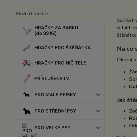
Možná hledáte...
Šustící h
ní tulit, 
HRAČKY ZA BABKU
(do 99 Kč)
štěňátko 
Na co 
HRAČKY PRO ŠTĚŇÁTKA
(Nejen) 
HRAČKY PRO NIČITELE
Žád
PŘÍSLUŠENSTVÍ
Spr
Doh
PRO MALÉ PEJSKY
Jak ště
Zač
PRO STŘEDNÍ PSY
Roz
Od
PRO VELKÉ PSY