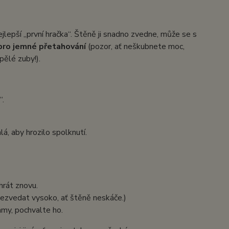
jlepší „první hračka“. Štěně ji snadno zvedne, může se s
i pro jemné přetahování
(pozor, ať neškubnete moc,
pělé zuby!).
“.
á, aby hrozilo spolknutí.
hrát znovu.
Nezvedat vysoko, ať štěně neskáče.)
my, pochvalte ho.