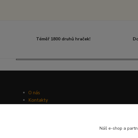
Téměř 1800 druhů hraček!
Do
O nás
Kontakty
Facebook
Hravý psí blog
Náš e-shop a partn