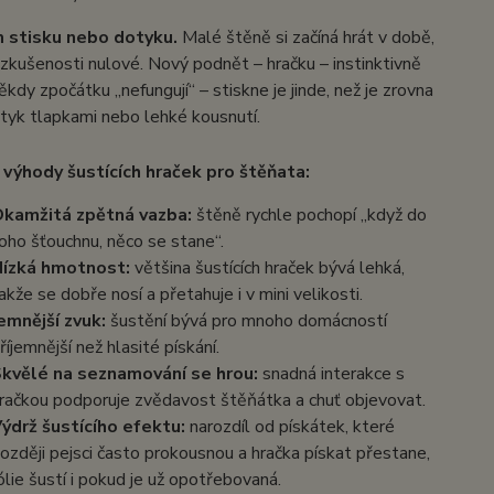
ém stisku nebo dotyku.
Malé štěně si začíná hrát v době,
 zkušenosti nulové. Nový podnět – hračku – instinktivně
kdy zpočátku „nefungují“ – stiskne je jinde, než je zrovna
otyk tlapkami nebo lehké kousnutí.
 výhody šustících hraček pro štěňata:
kamžitá zpětná vazba:
štěně rychle pochopí „když do
oho šťouchnu, něco se stane“.
ízká hmotnost:
většina šustících hraček bývá lehká,
akže se dobře nosí a přetahuje i v mini velikosti.
emnější zvuk:
šustění bývá pro mnoho domácností
říjemnější než hlasité pískání.
kvělé na seznamování se hrou:
snadná interakce s
račkou podporuje zvědavost štěňátka a chuť objevovat.
ýdrž šustícího efektu:
narozdíl od pískátek, které
ozději pejsci často prokousnou a hračka pískat přestane,
ólie šustí i pokud je už opotřebovaná.