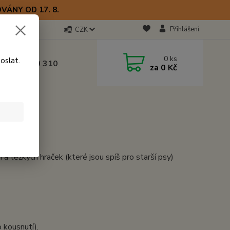
VÁNY OD 17. 8.
Přihlášení
CZK
otline
0
ks
oslat.
0) 723 770 310
za
0 Kč
 9–17 hod.
čky?
h a těžkých hraček (které jsou spíš pro starší psy)
 kousnutí).