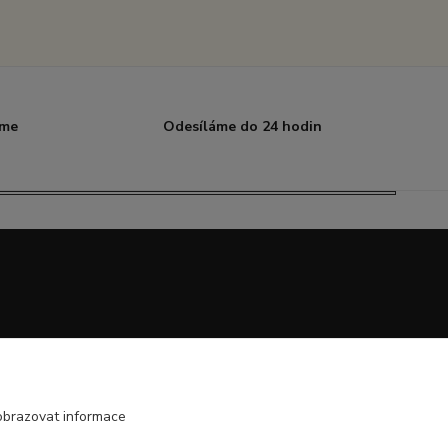
íme
Odesíláme do 24 hodin
obrazovat informace