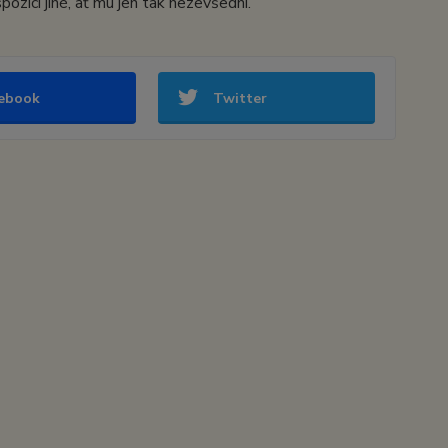
ozici jiné, ať mu jen tak nezevšední.
ebook
Twitter