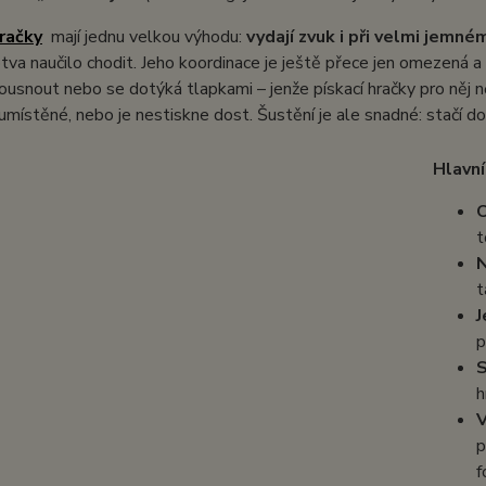
hračky
mají jednu velkou výhodu:
vydají zvuk i při velmi jemn
tva naučilo chodit. Jeho koordinace je ještě přece jen omezená a
ousnout nebo se dotýká tlapkami – jenže pískací hračky pro něj ně
umístěné, nebo je nestiskne dost. Šustění je ale snadné: stačí d
Hlavní
O
t
N
t
J
p
S
h
V
p
f