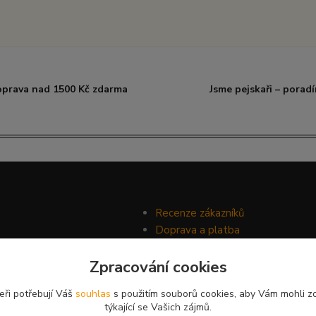
prava nad 1500 Kč zdarma
Jsme pejskaři – porad
Recenze zákazníků
Doprava a platba
Ochrana soukromí
Zpracování cookies
Obchodní podmínky
eři potřebují Váš
souhlas
s použitím souborů cookies, aby Vám mohli z
týkající se Vašich zájmů.