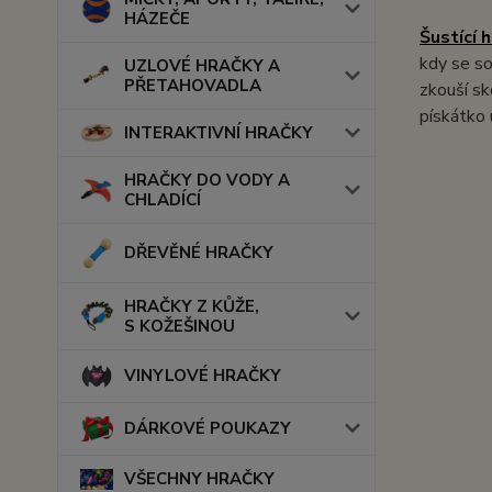
HÁZEČE
Šustící 
kdy se so
UZLOVÉ HRAČKY A
PŘETAHOVADLA
zkouší sk
pískátko 
INTERAKTIVNÍ HRAČKY
HRAČKY DO VODY A
CHLADÍCÍ
DŘEVĚNÉ HRAČKY
HRAČKY Z KŮŽE,
S KOŽEŠINOU
VINYLOVÉ HRAČKY
DÁRKOVÉ POUKAZY
VŠECHNY HRAČKY