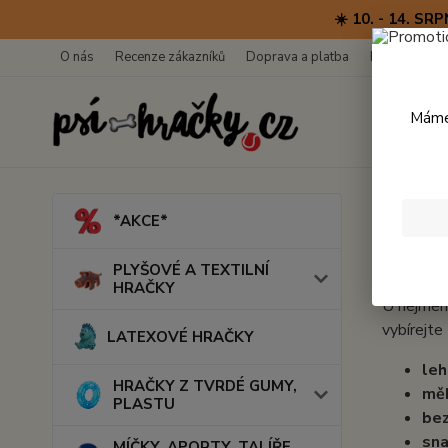
☀️ 10. - 14. 
O nás
Recenze zákazníků
Doprava a platba
Kontakty
Máme 
Úvod
H
*AKCE*
Proč
PLYŠOVÉ A TEXTILNÍ
HRAČKY
U nejmenš
vybírejte
LATEXOVÉ HRAČKY
le
HRAČKY Z TVRDÉ GUMY,
mě
PLASTU
be
sna
MÍČKY, APORTY, TALÍŘE,