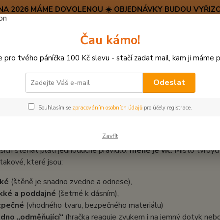
SRPNA 2026 MÁME DOVOLENOU ☀️ OBJEDNÁVKY BUDOU VYŘIZO
Hravý psí blog 🐶
Čau kámo!
HAF H
pro tvého páníčka 100 Kč slevu - stačí zadat mail, kam ji máme p
Hledat
(+42
po–pá:
Odeslat
ravý psí blog 🐶
Proč malá štěňátka milují šustící hračky?
Souhlasím se
zpracováním osobních údajů
pro účely registrace.
 malá štěňátka milují šustící hra
Zavřít
ích štěňat platí jednoduché pravidlo:
méně je víc
. Místo tvrdýc
 takové, které jsou:
hké
(štěně je snadno zvedne a odnese),
kké a poddajné
(šetrné k dásním),
zpečné
(vhodného tvaru, bezpečného materiálu)
dno „odměňující“
(hračka reaguje zvukem i na jemný dotyk nebo