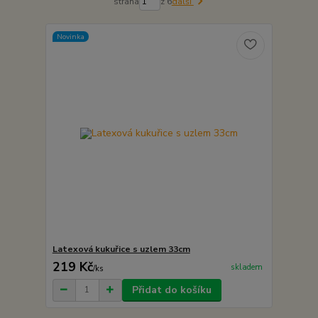
strana
z 6
další
Novinka
Latexová kukuřice s uzlem 33cm
219 Kč
skladem
/
ks
Přidat do košíku