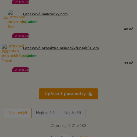
TOP produkt
Latexové makronky 6cm
2.
skladem
48 Kč
TOP produkt
Latexové prasátko pískací/křupající 15cm
3.
skladem
99 Kč
TOP produkt
Upřesnit parametry
Nejnovější
Nejlevnější
Nejdražší
Zobrazuji 1-21 z 108