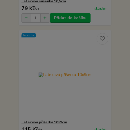
Latexová sušenka 10,5cm
79 Kč
skladem
/
ks
Přidat do košíku
Novinka
Latexová příšerka 10x9cm
115 Kč
skladem