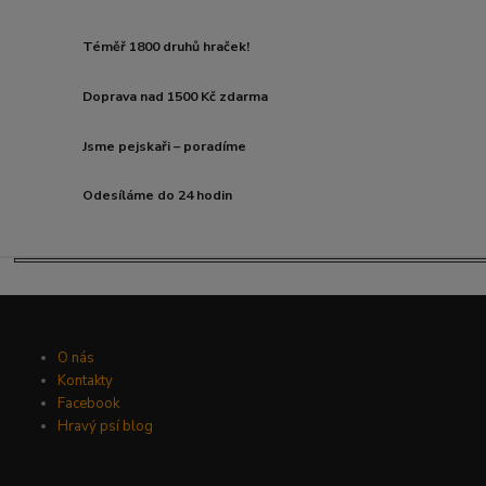
Téměř 1800 druhů hraček!
Doprava nad 1500 Kč zdarma
Jsme pejskaři – poradíme
Odesíláme do 24 hodin
O nás
Kontakty
Facebook
Hravý psí blog