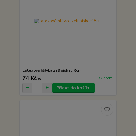
Latexová hlávka zelí pískací 8cm
74 Kč
skladem
/
ks
Přidat do košíku