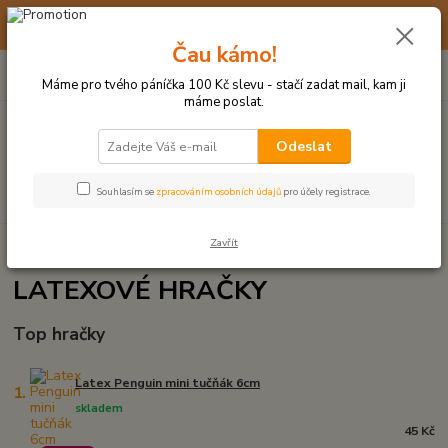
☀️ 10. - 14. SRPNA 2026 MÁME DOVOLENOU ☀️ OBJEDNÁVKY
BUDOU VYŘIZOVÁNY OD 17. 8.
Čau kámo!
0
ks
(+420) 723 770 310
CZK
za
0 Kč
po–pá: 9–17 hod.
Máme pro tvého páníčka 100 Kč slevu - stačí zadat mail, kam ji
máme poslat.
Menu
Odeslat
Hledat
Souhlasím se
zpracováním osobních údajů
pro účely registrace.
Zavřít
Úvod
PRO STŘEDNÍ PSY
LATEXOVÉ HRAČKY
LATEXOVÉ HRAČKY
Top hračky
Latex Penguin mini tučňák 6cm
1.
skladem
45 Kč