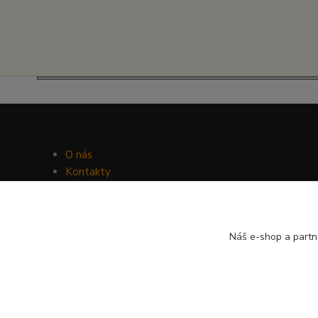
O nás
Kontakty
Facebook
Hravý psí blog
Náš e-shop a partn