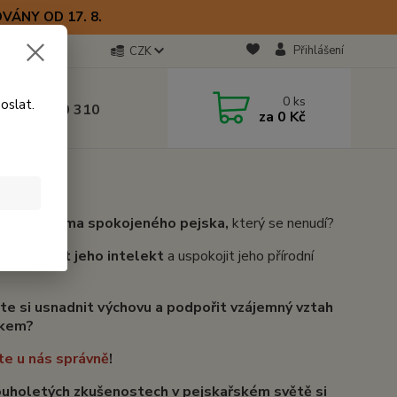
VÁNY OD 17. 8.
Přihlášení
CZK
otline
0
ks
oslat.
0) 723 770 310
za
0 Kč
 9–17 hod.
ete mít doma spokojeného pejska,
který se nenudí?
te rozvíjet jeho intelekt
a uspokojit jeho přírodní
te si usnadnit výchovu a podpořit vzájemný vztah
skem?
te u nás správně
!
ouholetých zkušenostech v pejskařském světě si