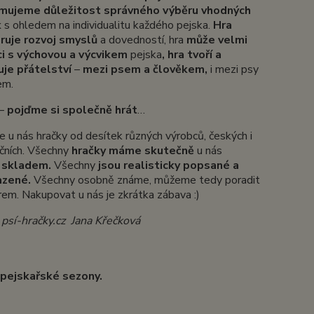
mujeme důležitost správného výběru
vhodných
k
s ohledem na individualitu každého pejska.
H
ra
uje rozvoj smyslů
a dovedností, hra
může velmi
i s výchovou a výcvikem
pejska
,
hra tvoří a
je přátelství
–
mezi psem a
člověkem,
i mezi psy
em.
 –
pojďme si společně hrát
…
e u nás hračky od desítek různých výrobců, českých i
ičních. Všechny
hračky máme skutečně
u nás
y
skladem.
Všechny
jsou realisticky popsané a
azené.
Všechny osobně známe, můžeme tedy poradit
em. Nakupovat u nás je zkrátka zábava :)
 psí-hračky.cz
Jana Křečková
 pejskařské sezony.