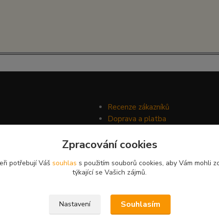
Recenze zákazníků
Doprava a platba
Ochrana soukromí
Zpracování cookies
Obchodní podmínky
eři potřebují Váš
souhlas
s použitím souborů cookies, aby Vám mohli z
týkající se Vašich zájmů.
Souhlasím
Nastavení