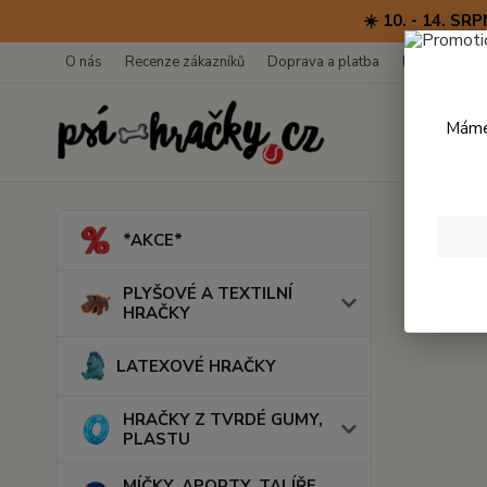
☀️ 10. - 14. 
O nás
Recenze zákazníků
Doprava a platba
Kontakty
Máme 
Úvod
*AKCE*
PLYŠOVÉ A TEXTILNÍ
HRAČKY
LATEXOVÉ HRAČKY
HRAČKY Z TVRDÉ GUMY,
PLASTU
MÍČKY, APORTY, TALÍŘE,