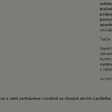
uvědo
hrače
podpor
pomoc
upevňu
navzáj
Takže
Najdet
zahran
fyzick
vyobr
s
výběr
za tým
 se s vámi setkáváme i osobně na různých akcích v průběhu