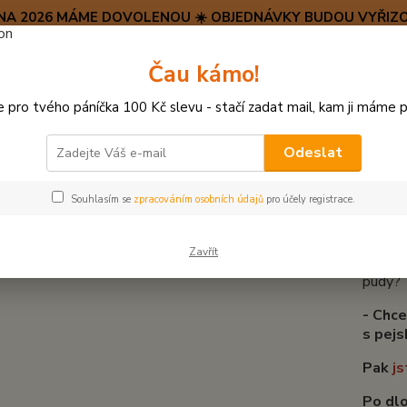
SRPNA 2026 MÁME DOVOLENOU ☀️ OBJEDNÁVKY BUDOU VYŘIZO
Hravý psí blog 🐶
Čau kámo!
HAF H
pro tvého páníčka 100 Kč slevu - stačí zadat mail, kam ji máme p
Hledat
(+42
po–pá:
Odeslat
O nás
Souhlasím se
zpracováním osobních údajů
pro účely registrace.
- Chc
Zavřít
- Chce
pudy?
- Chce
s pej
Pak
js
Po dl