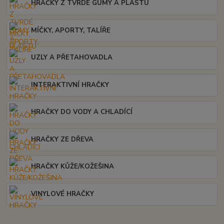
HRAČKY Z TVRDÉ GUMY A PLASTU
MÍČKY, APORTY, TALÍŘE
UZLY A PŘETAHOVADLA
INTERAKTIVNÍ HRAČKY
HRAČKY DO VODY A CHLADÍCÍ
HRAČKY ZE DŘEVA
HRAČKY KŮŽE/KOŽEŠINA
VINYLOVÉ HRAČKY