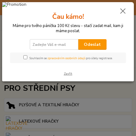
☀️ 10. - 14. SRPNA 2026 MÁME DOVOLENOU ☀️ OBJEDNÁVKY
BUDOU VYŘIZOVÁNY OD 17. 8.
Čau kámo!
0
ks
(+420) 723 770 310
CZK
za
0 Kč
po–pá: 9–17 hod.
Máme pro tvého páníčka 100 Kč slevu - stačí zadat mail, kam ji
máme poslat.
Menu
Odeslat
Hledat
Souhlasím se
zpracováním osobních údajů
pro účely registrace.
Zavřít
Úvod
PRO STŘEDNÍ PSY
PRO STŘEDNÍ PSY
PLYŠOVÉ A TEXTILNÍ HRAČKY
LATEXOVÉ HRAČKY