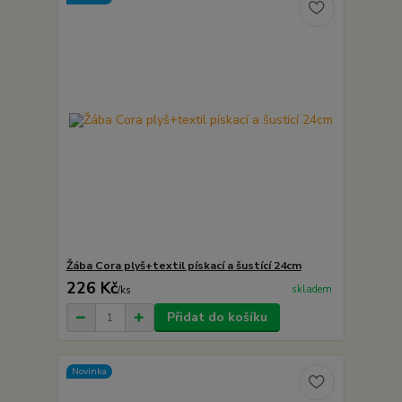
Žába Cora plyš+textil pískací a šustící 24cm
226 Kč
skladem
/
ks
Přidat do košíku
Novinka