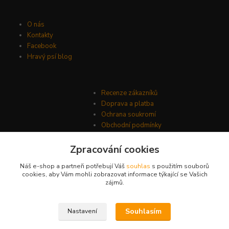
O nás
Kontakty
Facebook
Hravý psí blog
Recenze zákazníků
Doprava a platba
Ochrana soukromí
Obchodní podmínky
Zpracování cookies
Náš e-shop a partneři potřebují Váš
souhlas
s použitím souborů
cookies, aby Vám mohli zobrazovat informace týkající se Vašich
zájmů.
Souhlasím
Nastavení