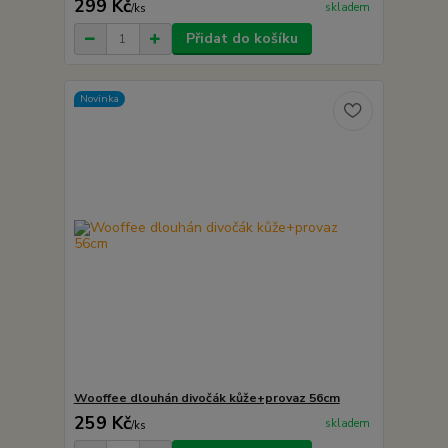
299 Kč
skladem
/
ks
Přidat do košíku
Novinka
Wooffee dlouhán divočák kůže+provaz 56cm
259 Kč
skladem
/
ks