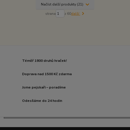
Načíst další produkty (21)
strana
z 60
další
Téměř 1800 druhů hraček!
Doprava nad 1500 Kč zdarma
Jsme pejskaři – poradíme
Odesíláme do 24 hodin