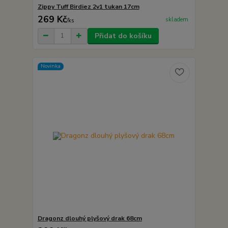
Zippy Tuff Birdiez 2v1 tukan 17cm
269 Kč
skladem
/
ks
Přidat do košíku
Novinka
Dragonz dlouhý plyšový drak 68cm