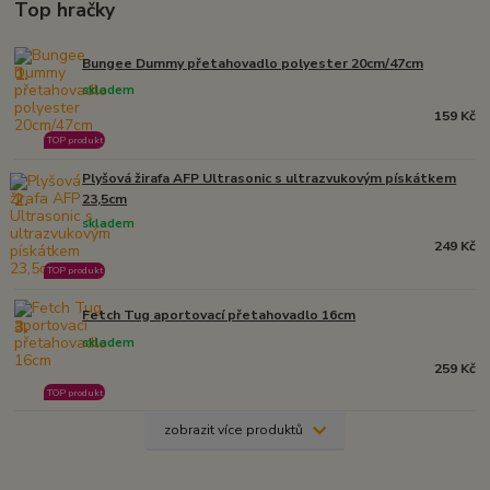
Top hračky
Bungee Dummy přetahovadlo polyester 20cm/47cm
1.
skladem
159 Kč
TOP produkt
Plyšová žirafa AFP Ultrasonic s ultrazvukovým pískátkem
2.
23,5cm
skladem
249 Kč
TOP produkt
Fetch Tug aportovací přetahovadlo 16cm
3.
skladem
259 Kč
TOP produkt
zobrazit více produktů