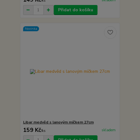
skladem
/
ks
Přidat do košíku
Novinka
Libar medvěd s lanovým míčkem 27cm
159 Kč
skladem
/
ks