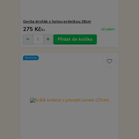
Gorila drsňák s holou prdelkou 26cm
275 Kč
skladem
/
ks
Přidat do košíku
Novinka