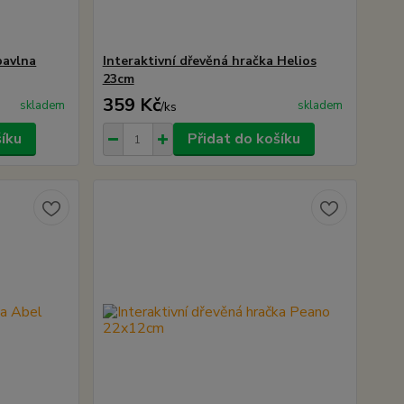
bavlna
Interaktivní dřevěná hračka Helios
23cm
359 Kč
skladem
skladem
/
ks
šíku
Přidat do košíku