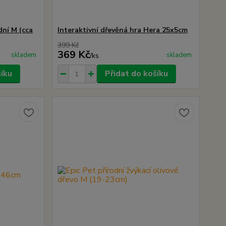
dní M (cca
Interaktivní dřevěná hra Hera 25x5cm
399 Kč
369 Kč
skladem
skladem
/
ks
šíku
Přidat do košíku