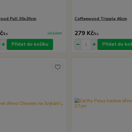
ood Pull 30x20cm
Coffeewood Tripple 46cm
č
279 Kč
skladem
/
ks
/
ks
Přidat do košíku
Přidat do ko