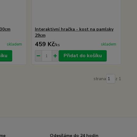
 30cm
Interaktivní hračka - kost na pamlsky
29cm
459 Kč
skladem
skladem
/
ks
šíku
Přidat do košíku
strana
z 1
íme
Odesíláme do 24 hodin