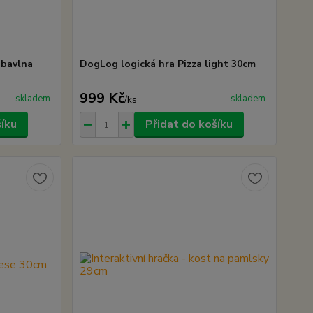
+bavlna
DogLog logická hra Pizza light 30cm
999 Kč
skladem
skladem
/
ks
šíku
Přidat do košíku