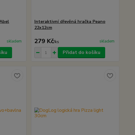
 Abel
Interaktivní dřevěná hračka Peano
22x12cm
279 Kč
skladem
skladem
/
ks
šíku
Přidat do košíku