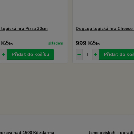
logická hra Pizza 30cm
DogLog logická hra Cheese
 Kč
999 Kč
skladem
/
ks
/
ks
Přidat do košíku
Přidat do ko
prava nad 1500 Kč zdarma
Jsme pejskaři – porad