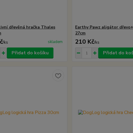
tivní dřevěná hračka Thales
Earthy Pawz aligátor dřevo
m
27cm
č
210 Kč
skladem
/
ks
/
ks
Přidat do košíku
Přidat do ko