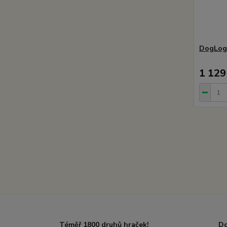
DogLog 
1 129
Téměř 1800 druhů hraček!
Do