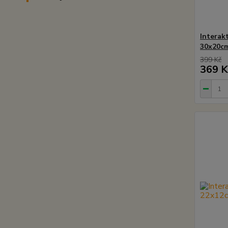
Interak
30x20c
399 Kč
369 K