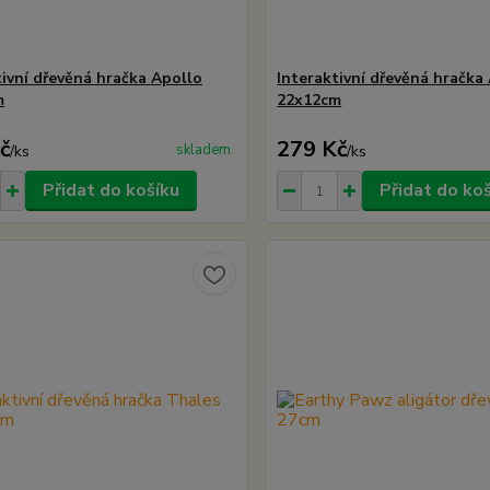
tivní dřevěná hračka Apollo
Interaktivní dřevěná hračka
m
22x12cm
č
279 Kč
skladem
/
ks
/
ks
Přidat do košíku
Přidat do ko