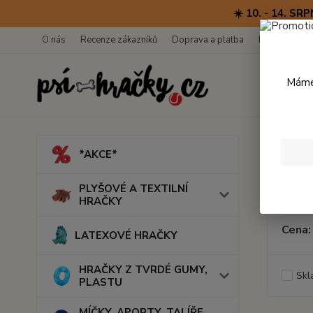
☀️ 10. - 14. 
O nás
Recenze zákazníků
Doprava a platba
Kontakty
Máme 
Úvod
*AKCE*
HRA
PLYŠOVÉ A TEXTILNÍ
HRAČKY
Cena:
LATEXOVÉ HRAČKY
HRAČKY Z TVRDÉ GUMY,
Skl
PLASTU
MÍČKY, APORTY, TALÍŘE,