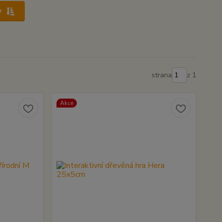
y
strana
z 1
Akce