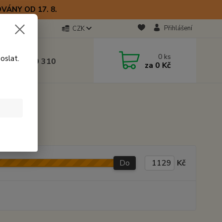
VÁNY OD 17. 8.
Přihlášení
CZK
otline
0
ks
oslat.
0) 723 770 310
za
0 Kč
 9–17 hod.
Do
Kč