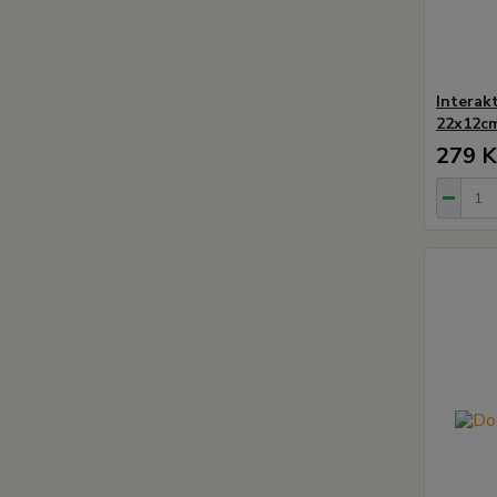
Interak
22x12c
279 K