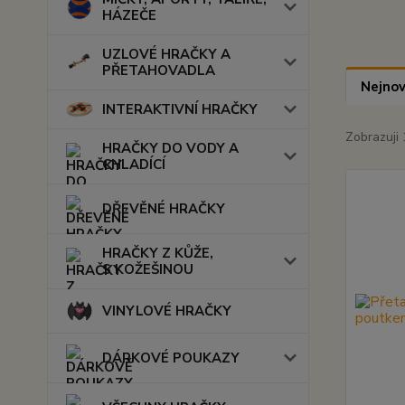
HÁZEČE
UZLOVÉ HRAČKY A
PŘETAHOVADLA
Nejnov
INTERAKTIVNÍ HRAČKY
Zobrazuji 
HRAČKY DO VODY A
CHLADÍCÍ
DŘEVĚNÉ HRAČKY
HRAČKY Z KŮŽE,
S KOŽEŠINOU
VINYLOVÉ HRAČKY
DÁRKOVÉ POUKAZY