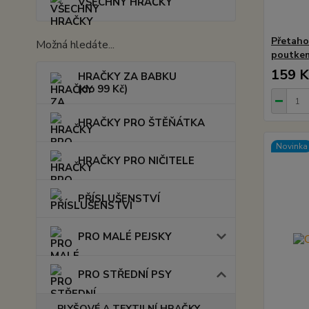
VŠECHNY HRAČKY
Přetaho
Možná hledáte...
poutke
159 K
HRAČKY ZA BABKU
(do 99 Kč)
HRAČKY PRO ŠTĚŇÁTKA
Novinka
HRAČKY PRO NIČITELE
PŘÍSLUŠENSTVÍ
PRO MALÉ PEJSKY
PRO STŘEDNÍ PSY
PLYŠOVÉ A TEXTILNÍ HRAČKY