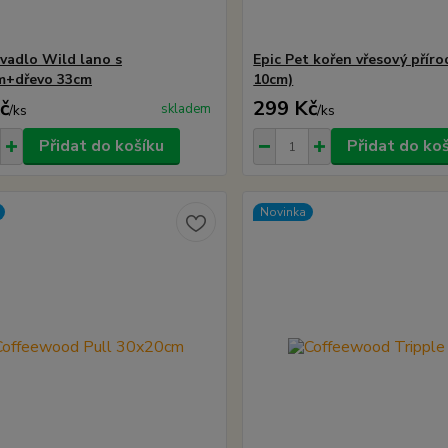
vadlo Wild lano s
Epic Pet kořen vřesový příro
m+dřevo 33cm
10cm)
č
299 Kč
skladem
/
ks
/
ks
Přidat do košíku
Přidat do ko
Novinka