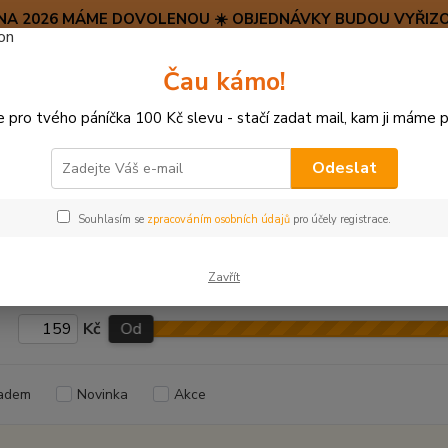
SRPNA 2026 MÁME DOVOLENOU ☀️ OBJEDNÁVKY BUDOU VYŘIZO
Hravý psí blog 🐶
Čau kámo!
HAF H
pro tvého páníčka 100 Kč slevu - stačí zadat mail, kam ji máme p
Hledat
(+42
po–pá:
Odeslat
PRO STŘEDNÍ PSY
HRAČKY ZE DŘEVA
Souhlasím se
zpracováním osobních údajů
pro účely registrace.
ČKY ZE DŘEVA
Zavřít
Kč
Od
adem
Novinka
Akce