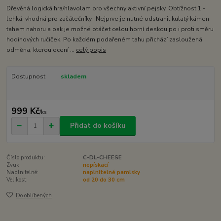
Dřevěná logická hra/hlavolam pro všechny aktivní pejsky. Obtížnost 1 -
lehká, vhodná pro začátečníky. Nejprve je nutné odstranit kulatý kámen
tahem nahoru a pak je možné otáčet celou horní deskou po i proti směru
hodinových ručiček. Po každém podařeném tahu přichází zasloužená
odměna, kterou ocení ...
celý popis
Dostupnost
skladem
999 Kč
/
ks
Přidat do košíku
Číslo produktu:
C-DL-CHEESE
Zvuk:
nepískací
Naplnitelné:
naplnitelné pamlsky
Velikost:
od 20 do 30 cm
Do oblíbených