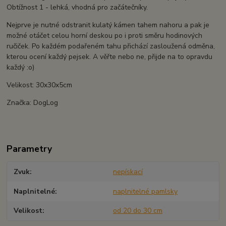
Obtížnost 1 - lehká, vhodná pro začátečníky.
Nejprve je nutné odstranit kulatý kámen tahem nahoru a pak je
možné otáčet celou horní deskou po i proti směru hodinových
ručiček. Po každém podařeném tahu přichází zasloužená odměna,
kterou ocení každý pejsek. A věřte nebo ne, přijde na to opravdu
každý :o)
Velikost: 30x30x5cm
Značka: DogLog
Parametry
Zvuk
nepískací
Naplnitelné
naplnitelné pamlsky
Velikost
od 20 do 30 cm