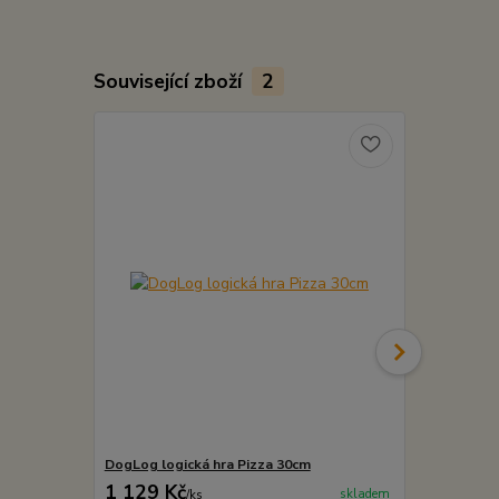
Související zboží
2
DogLog logická hra Pizza 30cm
DogLog logi
1 129 Kč
999 Kč
skladem
/
ks
/
ks