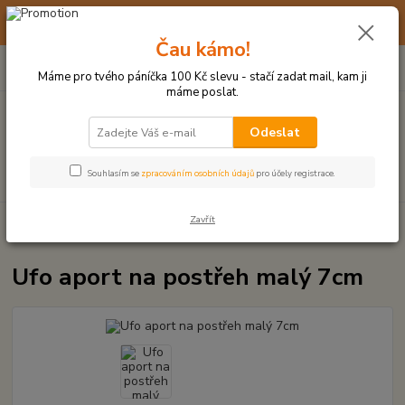
☀️ 10. - 14. SRPNA 2026 MÁME DOVOLENOU ☀️ OBJEDNÁVKY
BUDOU VYŘIZOVÁNY OD 17. 8.
Čau kámo!
0
ks
(+420) 723 770 310
CZK
za
0 Kč
po–pá: 9–17 hod.
Máme pro tvého páníčka 100 Kč slevu - stačí zadat mail, kam ji
máme poslat.
Menu
Odeslat
Hledat
Souhlasím se
zpracováním osobních údajů
pro účely registrace.
Zavřít
Úvod
HRAČKY Z TVRDÉ GUMY, PLASTU
Ufo aport na postřeh malý
7cm
Ufo aport na postřeh malý 7cm