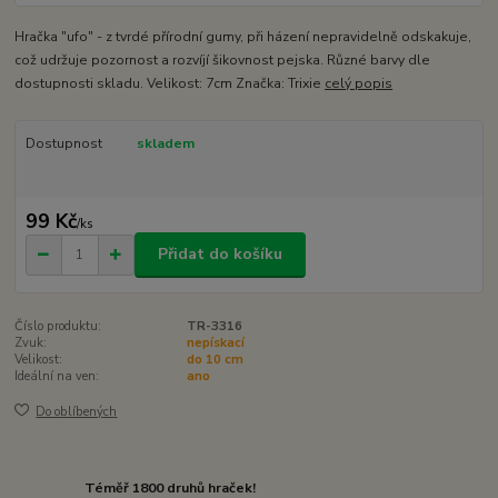
Hračka "ufo" - z tvrdé přírodní gumy, při házení nepravidelně odskakuje,
což udržuje pozornost a rozvíjí šikovnost pejska. Různé barvy dle
dostupnosti skladu. Velikost: 7cm Značka: Trixie
celý popis
Dostupnost
skladem
99 Kč
/
ks
Přidat do košíku
Číslo produktu:
TR-3316
Zvuk:
nepískací
Velikost:
do 10 cm
Ideální na ven:
ano
Do oblíbených
Téměř 1800 druhů hraček!