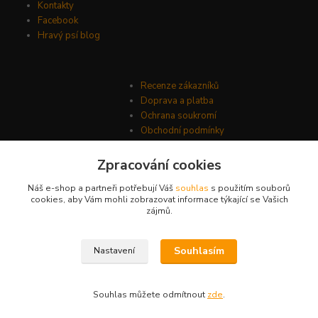
Kontakty
Facebook
Hravý psí blog
Recenze zákazníků
Doprava a platba
Ochrana soukromí
Obchodní podmínky
Zpracování cookies
Náš e-shop a partneři potřebují Váš
souhlas
s použitím souborů
cookies, aby Vám mohli zobrazovat informace týkající se Vašich
zájmů.
Souhlasím
Nastavení
© Psí-hračky.cz 2026
Souhlas můžete odmítnout
zde
.
Vytvořeno na
Eshop-rychle.cz