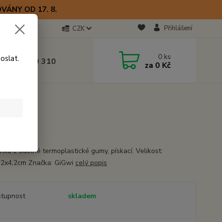
VÁNY OD 17. 8.
Přihlášení
CZK
otline
0
ks
oslat.
0) 723 770 310
za
0 Kč
 9–17 hod.
inka z odolné termoplastické gumy, pískací. Velikost:
,2x4,2cm Značka: GiGwi
celý popis
tupnost
skladem