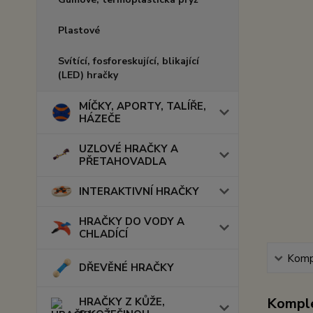
Plastové
Svítící, fosforeskující, blikající
(LED) hračky
MÍČKY, APORTY, TALÍŘE,
HÁZEČE
UZLOVÉ HRAČKY A
PŘETAHOVADLA
INTERAKTIVNÍ HRAČKY
HRAČKY DO VODY A
CHLADÍCÍ
Kompl
DŘEVĚNÉ HRAČKY
Komple
HRAČKY Z KŮŽE,