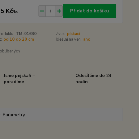
5 Kč
Přidat do košíku
/
ks
roduktu:
TM-01630
Zvuk:
pískací
t:
od 10 do 20 cm
Ideální na ven:
ano
oblíbených
Jsme pejskaři –
Odesíláme do 24
poradíme
hodin
Parametry