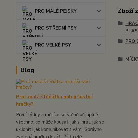
Zboží 
PRO MALÉ PEJSKY
HRAČ
PRO STŘEDNÍ PSY
PLA
PRO 
PRO VELKÉ PSY
MÍČK
Blog
Proč malá štěňátka milují šustící
hračky?
První týdny a měsíce se štěně učí úplně
všechno: co může kousat, jak si hrát, jak se
uklidnit i jak komunikovat s vámi. Správně
zvolená hračka dokáž...
číst celé