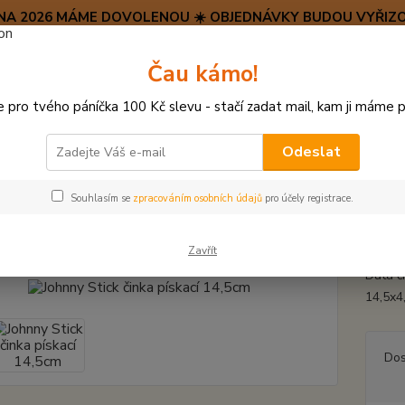
SRPNA 2026 MÁME DOVOLENOU ☀️ OBJEDNÁVKY BUDOU VYŘIZO
Hravý psí blog 🐶
Čau kámo!
HAF H
pro tvého páníčka 100 Kč slevu - stačí zadat mail, kam ji máme p
Hledat
(+42
po–pá:
Odeslat
HRAČKY Z TVRDÉ GUMY, PLASTU
Johnny Stick činka pískací 14,5cm
Souhlasím se
zpracováním osobních údajů
pro účely registrace.
ny Stick činka pískací 14,5cm
Zavřít
Dutá č
14,5x4
Dos