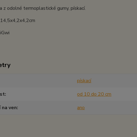
a z odolné termoplastické gumy, pískací.
: 14,5x4,2x4,2cm
GiGwi
etry
pískací
st
od 10 do 20 cm
í na ven
ano