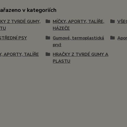
zařazeno v kategoriích
KY Z TVRDÉ GUMY,
MÍČKY, APORTY, TALÍŘE,
VŠE
STU
HÁZEČE
STŘEDNÍ PSY
Gumové, termoplastická
Apor
pryž
Y, APORTY, TALÍŘE
HRAČKY Z TVRDÉ GUMY A
PLASTU