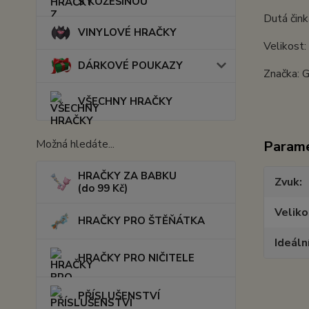
S KOŽEŠINOU
Dutá čink
VINYLOVÉ HRAČKY
Velikost
DÁRKOVÉ POUKAZY
Značka: 
VŠECHNY HRAČKY
Možná hledáte...
Param
HRAČKY ZA BABKU
Zvuk
(do 99 Kč)
Veliko
HRAČKY PRO ŠTĚŇÁTKA
Ideáln
HRAČKY PRO NIČITELE
PŘÍSLUŠENSTVÍ