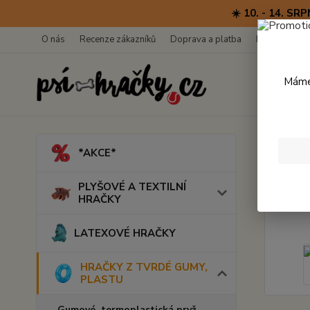
☀️ 10. - 14. 
O nás
Recenze zákazníků
Doprava a platba
Kontakty
Máme 
Úvod
*AKCE*
John
PLYŠOVÉ A TEXTILNÍ
HRAČKY
LATEXOVÉ HRAČKY
HRAČKY Z TVRDÉ GUMY,
PLASTU
Gumové, termoplastická pryž