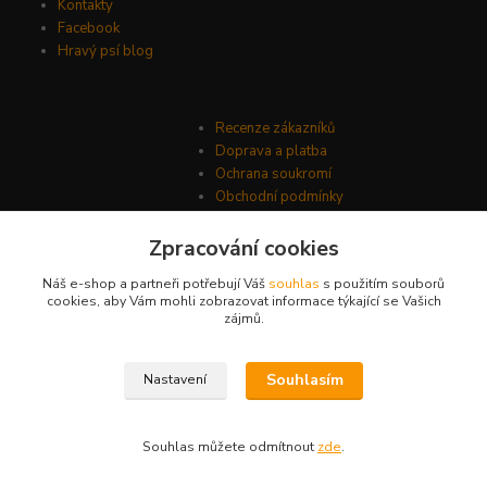
Kontakty
Facebook
Hravý psí blog
Recenze zákazníků
Doprava a platba
Ochrana soukromí
Obchodní podmínky
Zpracování cookies
Náš e-shop a partneři potřebují Váš
souhlas
s použitím souborů
cookies, aby Vám mohli zobrazovat informace týkající se Vašich
zájmů.
Souhlasím
Nastavení
© Psí-hračky.cz 2026
Souhlas můžete odmítnout
zde
.
Vytvořeno na
Eshop-rychle.cz