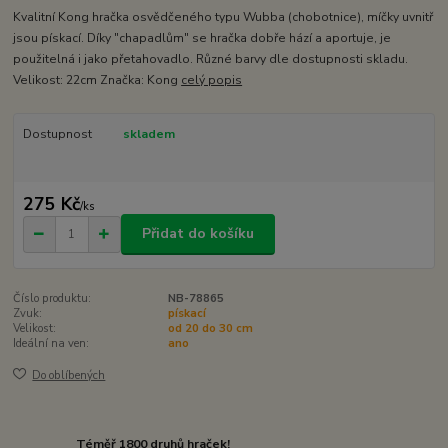
Kvalitní Kong hračka osvědčeného typu Wubba (chobotnice), míčky uvnitř
jsou pískací. Díky "chapadlům" se hračka dobře hází a aportuje, je
použitelná i jako přetahovadlo. Různé barvy dle dostupnosti skladu.
Velikost: 22cm Značka: Kong
celý popis
Dostupnost
skladem
275 Kč
/
ks
Přidat do košíku
Číslo produktu:
NB-78865
Zvuk:
pískací
Velikost:
od 20 do 30 cm
Ideální na ven:
ano
Do oblíbených
Téměř 1800 druhů hraček!