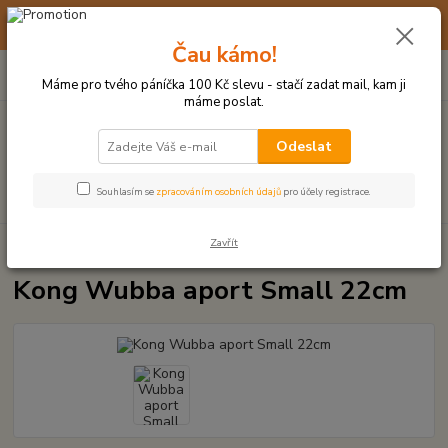
☀️ 10. - 14. SRPNA 2026 MÁME DOVOLENOU ☀️ OBJEDNÁVKY
BUDOU VYŘIZOVÁNY OD 17. 8.
Čau kámo!
0
ks
(+420) 723 770 310
CZK
za
0 Kč
po–pá: 9–17 hod.
Máme pro tvého páníčka 100 Kč slevu - stačí zadat mail, kam ji
máme poslat.
Menu
Odeslat
Hledat
Souhlasím se
zpracováním osobních údajů
pro účely registrace.
Zavřít
Úvod
PLYŠOVÉ A TEXTILNÍ HRAČKY
Kong Wubba aport Small 22cm
Kong Wubba aport Small 22cm