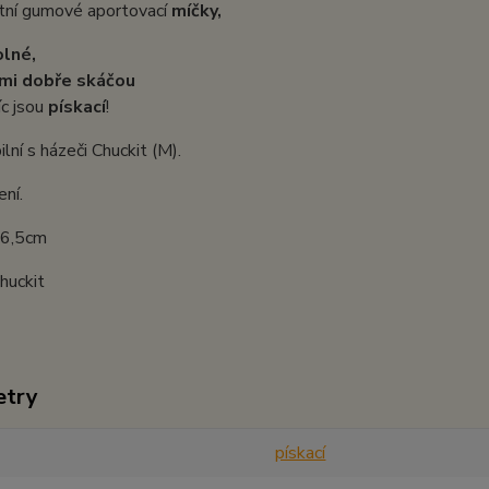
itní gumové aportovací
míčky,
lné,
mi dobře skáčou
íc jsou
pískací
!
lní s házeči Chuckit (M).
ení.
 6,5cm
huckit
etry
pískací