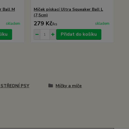
r Ball M
Míček pískací Ultra Squeaker Ball L
(7,5cm)
279 Kč
skladem
skladem
/
ks
šíku
Přidat do košíku
 STŘEDNÍ PSY
Míčky a míče