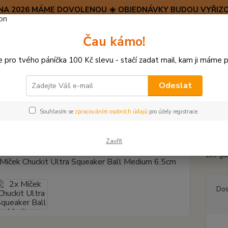
SRPNA 2026 MÁME DOVOLENOU ☀️ OBJEDNÁVKY BUDOU VYŘIZO
Hravý psí blog 🐶
Čau kámo!
HAF H
pro tvého páníčka 100 Kč slevu - stačí zadat mail, kam ji máme p
Hledat
(+42
po–pá:
Odeslat
ÍČKY, APORTY, TALÍŘE, HÁZEČE
2x Míček Chuckit Ultra Squeaker Ball
Souhlasím se
zpracováním osobních údajů
pro účely registrace.
íček Chuckit Ultra Squeaker Ba
Zavřít
2ks gu
Dos