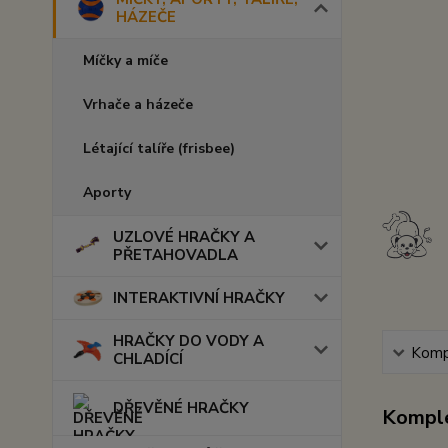
HÁZEČE
Míčky a míče
Vrhače a házeče
Létající talíře (frisbee)
Aporty
UZLOVÉ HRAČKY A
PŘETAHOVADLA
INTERAKTIVNÍ HRAČKY
HRAČKY DO VODY A
Kompl
CHLADÍCÍ
DŘEVĚNÉ HRAČKY
Komple