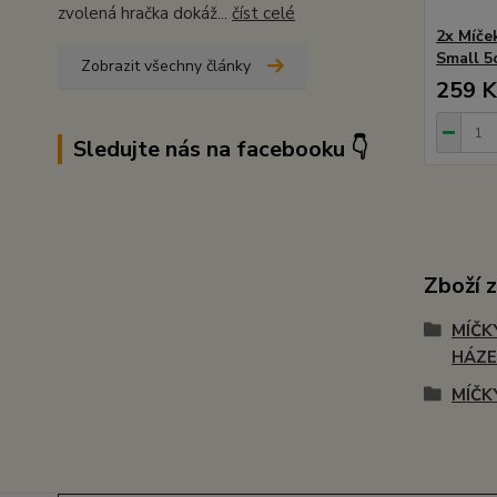
zvolená hračka dokáž...
číst celé
2x Míče
Small 5
Zobrazit všechny články
259 K
Sledujte nás na facebooku 👇
Zboží 
MÍČK
HÁZE
MÍČK