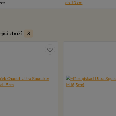
st
do 10 cm
jící zboží
3