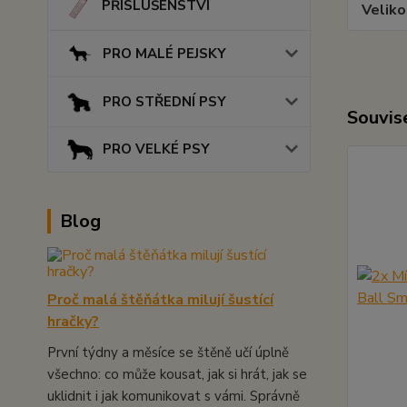
PŘÍSLUŠENSTVÍ
Veliko
PRO MALÉ PEJSKY
PRO STŘEDNÍ PSY
Souvise
PRO VELKÉ PSY
Blog
Proč malá štěňátka milují šustící
hračky?
První týdny a měsíce se štěně učí úplně
všechno: co může kousat, jak si hrát, jak se
uklidnit i jak komunikovat s vámi. Správně