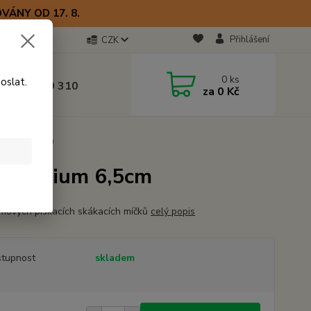
VÁNY OD 17. 8.
Přihlášení
CZK
otline
0
ks
oslat.
0) 723 770 310
za
0 Kč
 9–17 hod.
 Medium 6,5cm
ll Medium 6,5cm
mových pískacích skákacích míčků
celý popis
tupnost
skladem