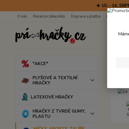
☀️ 10. - 14. 
O nás
Recenze zákazníků
Doprava a platba
Kontakty
Máme 
Úvod
M
*AKCE*
2x M
PLYŠOVÉ A TEXTILNÍ
HRAČKY
LATEXOVÉ HRAČKY
HRAČKY Z TVRDÉ GUMY,
PLASTU
MÍČKY, APORTY, TALÍŘE,