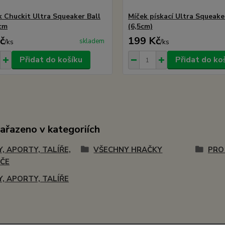
k Chuckit Ultra Squeaker Ball
Míček pískací Ultra Squeake
cm
(6,5cm)
č
199 Kč
skladem
/
ks
/
ks
Přidat do košíku
Přidat do ko
zařazeno v kategoriích
Y, APORTY, TALÍŘE,
VŠECHNY HRAČKY
PRO
ČE
Y, APORTY, TALÍŘE