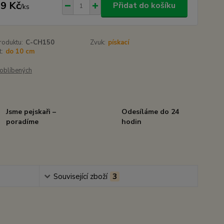
9 Kč
Přidat do košíku
/
ks
roduktu:
C-CH150
Zvuk:
pískací
t:
do 10 cm
oblíbených
Jsme pejskaři –
Odesíláme do 24
poradíme
hodin
Související zboží
3