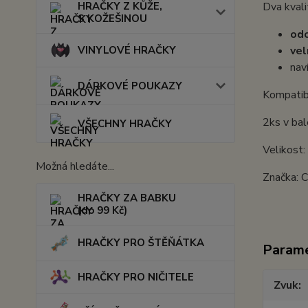
HRAČKY Z KŮŽE,
Dva kval
S KOŽEŠINOU
odo
VINYLOVÉ HRAČKY
vel
nav
DÁRKOVÉ POUKAZY
Kompatibi
2ks v bal
VŠECHNY HRAČKY
Velikost:
Možná hledáte...
Značka: C
HRAČKY ZA BABKU
(do 99 Kč)
HRAČKY PRO ŠTĚŇÁTKA
Param
HRAČKY PRO NIČITELE
Zvuk