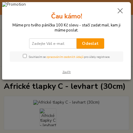
☀️ 10. - 14. SRPNA 2026 MÁME DOVOLENOU ☀️ OBJEDNÁVKY
BUDOU VYŘIZOVÁNY OD 17. 8.
Čau kámo!
0
ks
(+420) 723 770 310
CZK
za
0 Kč
po–pá: 9–17 hod.
Máme pro tvého páníčka 100 Kč slevu - stačí zadat mail, kam ji
máme poslat.
Menu
Odeslat
Hledat
Souhlasím se
zpracováním osobních údajů
pro účely registrace.
Zavřít
Úvod
PLYŠOVÉ A TEXTILNÍ HRAČKY
Africké tlapky C - levhart (30cm)
Africké tlapky C - levhart (30cm)