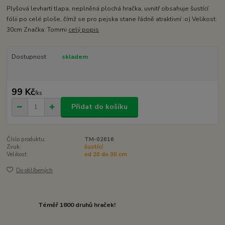
Plyšová levhartí tlapa, neplněná plochá hračka, uvnitř obsahuje šustící
fólii po celé ploše, čímž se pro pejska stane řádně atraktivní :o) Velikost:
30cm Značka: Tommi
celý popis
Dostupnost
skladem
99 Kč
/
ks
Přidat do košíku
Číslo produktu:
TM-02616
Zvuk:
šustící
Velikost:
od 20 do 30 cm
Do oblíbených
Téměř 1800 druhů hraček!