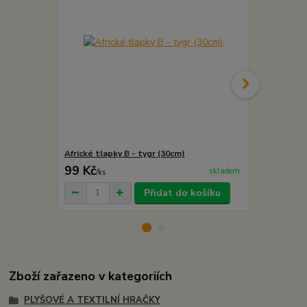
Africké tlapky B - tygr (30cm)
Africké tlap
99 Kč
99 Kč
skladem
/
ks
/
ks
Přidat do košíku
Zboží zařazeno v kategoriích
PLYŠOVÉ A TEXTILNÍ HRAČKY