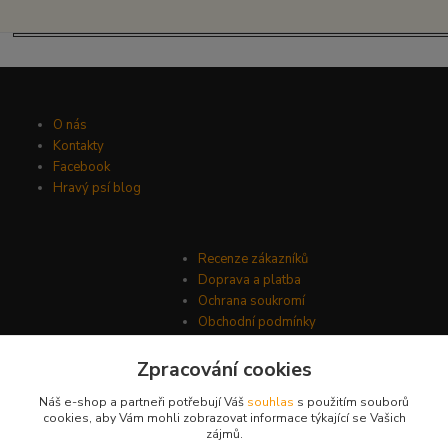
O nás
Kontakty
Facebook
Hravý psí blog
Recenze zákazníků
Doprava a platba
Ochrana soukromí
Obchodní podmínky
Zpracování cookies
Náš e-shop a partneři potřebují Váš
souhlas
s použitím souborů
cookies, aby Vám mohli zobrazovat informace týkající se Vašich
zájmů.