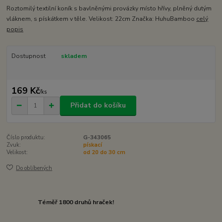
Roztomilý textilní koník s bavlněnými provázky místo hřívy, plněný dutým
vláknem, s pískátkem v těle. Velikost: 22cm Značka: HuhuBamboo
celý
popis
Dostupnost
skladem
169 Kč
/
ks
Přidat do košíku
Číslo produktu:
G-343065
Zvuk:
pískací
Velikost:
od 20 do 30 cm
Do oblíbených
Téměř 1800 druhů hraček!