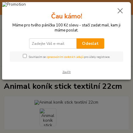
☀️ 10. - 14. SRPNA 2026 MÁME DOVOLENOU ☀️ OBJEDNÁVKY
BUDOU VYŘIZOVÁNY OD 17. 8.
Čau kámo!
0
ks
(+420) 723 770 310
CZK
za
0 Kč
po–pá: 9–17 hod.
Máme pro tvého páníčka 100 Kč slevu - stačí zadat mail, kam ji
máme poslat.
Menu
Odeslat
Hledat
Souhlasím se
zpracováním osobních údajů
pro účely registrace.
Zavřít
Úvod
PLYŠOVÉ A TEXTILNÍ HRAČKY
Animal koník stick textilní 22cm
Animal koník stick textilní 22cm