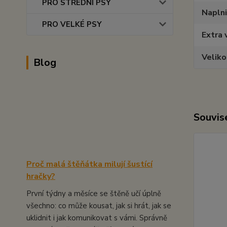
PRO STŘEDNÍ PSY
Napln
PRO VELKÉ PSY
Extra 
Veliko
Blog
Souvise
Proč malá štěňátka milují šustící
hračky?
První týdny a měsíce se štěně učí úplně
všechno: co může kousat, jak si hrát, jak se
uklidnit i jak komunikovat s vámi. Správně