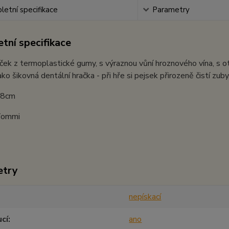
etní specifikace
Parametry
tní specifikace
ek z termoplastické gumy, s výraznou vůní hroznového vína, s o
jako šikovná dentální hračka - při hře si pejsek přirozeně čistí zub
: 8cm
Tommi
etry
nepískací
cí
ano