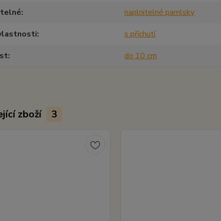
itelné
naplnitelné pamlsky
vlastnosti
s příchutí
st
do 10 cm
jící zboží
3