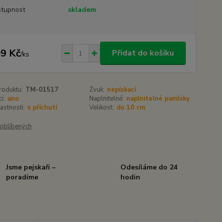
tupnost
skladem
9 Kč
Přidat do košíku
/
ks
roduktu:
TM-01517
Zvuk:
nepískací
í:
ano
Naplnitelné:
naplnitelné pamlsky
lastnosti:
s příchutí
Velikost:
do 10 cm
oblíbených
Jsme pejskaři –
Odesíláme do 24
poradíme
hodin