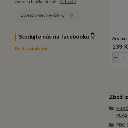
zvolená hračka dokáž...
číst celé
Zobrazit všechny články
Sledujte nás na facebooku 👇
Aroma m
139 K
Psí hračkářství
Zboží 
HRAČ
PLA
PRO 