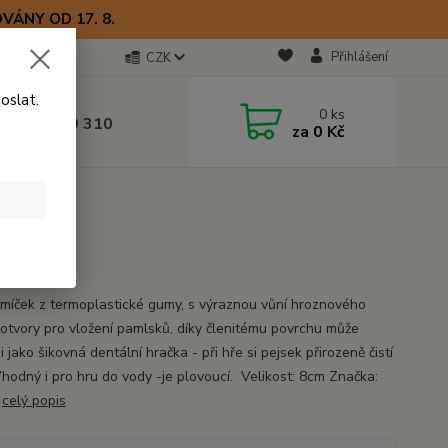
VÁNY OD 17. 8.
Přihlášení
CZK
oslat.
otline
0
ks
0) 723 770 310
za
0 Kč
 9–17 hod.
míček z termoplastické gumy, s výraznou vůní hroznového
s otvory pro vložení pamlsků, díky členitému povrchu může
 i jako šikovná dentální hračka - při hře si pejsek přirozeně čistí
Vhodný i pro hru do vody -je plovoucí. Velikost: 8cm Značka:
i
celý popis