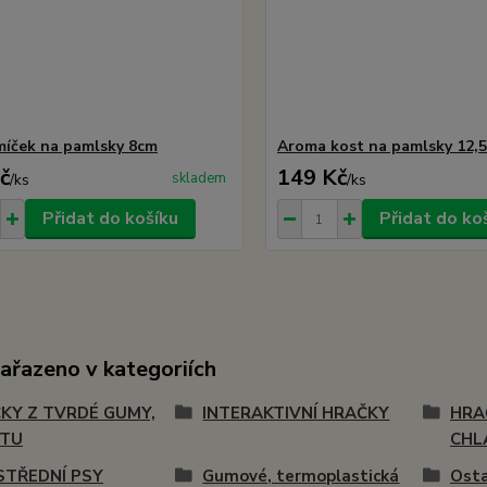
íček na pamlsky 8cm
Aroma kost na pamlsky 12,
č
149 Kč
skladem
/
ks
/
ks
Přidat do košíku
Přidat do ko
zařazeno v kategoriích
KY Z TVRDÉ GUMY,
INTERAKTIVNÍ HRAČKY
HRA
STU
CHL
STŘEDNÍ PSY
Gumové, termoplastická
Osta