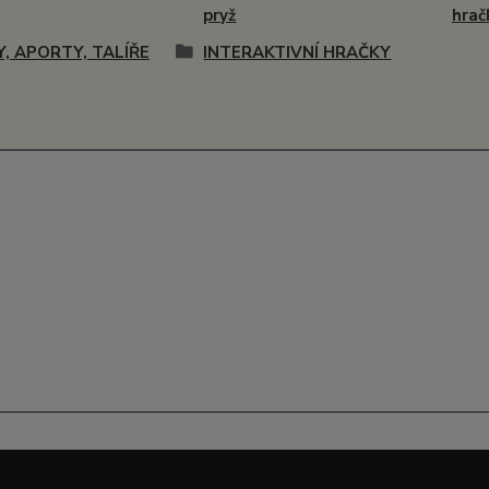
pryž
hrač
Y, APORTY, TALÍŘE
INTERAKTIVNÍ HRAČKY