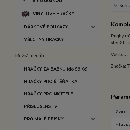
S KOŽEŠINOU
Kompl
VINYLOVÉ HRAČKY
Komple
DÁRKOVÉ POUKAZY
Rugby míč
VŠECHNY HRAČKY
sloužit i 
Velikost
Možná hledáte...
Značka: 
HRAČKY ZA BABKU (do 99 Kč)
HRAČKY PRO ŠTĚŇÁTKA
HRAČKY PRO NIČITELE
Param
PŘÍSLUŠENSTVÍ
Zvuk
PRO MALÉ PEJSKY
Plovou