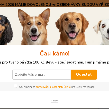
SRPNA 2026 MÁME DOVOLENOU ☀️ OBJEDNÁVKY BUDOU VYŘIZO
Hravý psí blog 🐶
HAF H
Hledat
(+42
po–pá:
PLYŠOVÉ A TEXTILNÍ HRAČKY
Avo-doggo toast 12cm
Čau kámo!
doggo toast 12cm
pro tvého páníčka 100 Kč slevu - stačí zadat mail, kam ji máme p
Originá
Odeslat
velké p
rozmani
Souhlasím se
zpracováním osobních údajů
pro účely registrace.
a zesíl
plastov
Zavřít