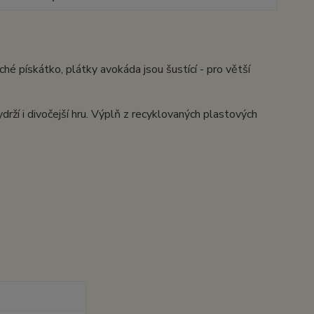
ché pískátko, plátky avokáda jsou šustící - pro větší
drží i divočejší hru. Výplň z recyklovaných plastových