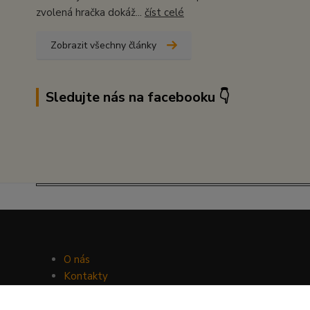
zvolená hračka dokáž...
číst celé
Zobrazit všechny články
Sledujte nás na facebooku 👇
O nás
Kontakty
Facebook
Hravý psí blog