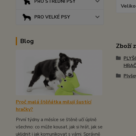
PRO STŘEDNÍ PSY
Veliko
PRO VELKÉ PSY
Blog
Zboží 
PLYŠ
HRA
Plyšo
Proč malá štěňátka milují šustící
hračky?
První týdny a měsíce se štěně učí úplně
všechno: co může kousat, jak si hrát, jak se
uklidnit i jak komunikovat s vámi. Správně