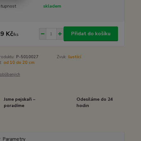
tupnost
skladem
9 Kč
Přidat do košíku
/
ks
roduktu:
P-5010027
Zvuk:
šustící
t:
od 10 do 20 cm
oblíbených
Jsme pejskaři –
Odesíláme do 24
poradíme
hodin
Parametry