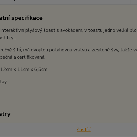
tní specifikace
í interaktivní plyšový toast s avokádem, v toastu jedno velké plo
st hry...
 ručně šitá, má dvojitou potahovou vrstvu a zesílené švy, takže vy
zpečná a certifikovaná.
: 12cm x 11cm x 6,5cm
lay
etry
šustící