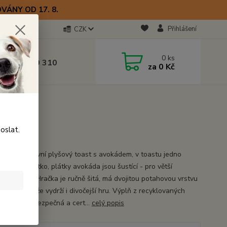
VÁNY OD 17. 8.
Přihlášení
CZK
otline
0
ks
0) 723 770 310
za
0 Kč
 9–17 hod.
oslat.
lní interaktivní plyšový toast s avokádem, v toastu jedno
loché pískátko, plátky avokáda jsou šustící - pro větší
tost hry... Hračka je ručně šitá, má dvojitou potahovou vrstvu
ené švy, takže vydrží i divočejší hru. Výplň z recyklovaných
ých lahví, bezpečná a cert...
celý popis