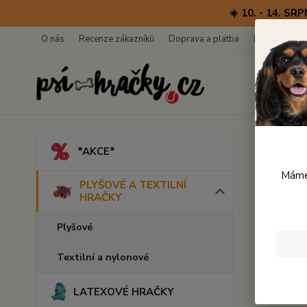
☀️ 10. - 14. 
O nás
Recenze zákazníků
Doprava a platba
Kontakty
Úvod
*AKCE*
Avo-
Máme 
PLYŠOVÉ A TEXTILNÍ
HRAČKY
Plyšové
Textilní a nylonové
LATEXOVÉ HRAČKY