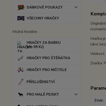
DÁRKOVÉ POUKAZY
Komple
VŠECHNY HRAČKY
Origináln
rozmanito
Možná hledáte...
Hračka je
HRAČKY ZA BABKU
lahví, be
(do 99 Kč)
Velikost
HRAČKY PRO ŠTĚŇÁTKA
Značka: P
HRAČKY PRO NIČITELE
PŘÍSLUŠENSTVÍ
Param
PRO MALÉ PEJSKY
Zvuk