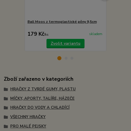
Ball Moos z termoplastické pěny 9,5cm
Bone Moos z
179 Kč
139 Kč
skladem
/
ks
/
ks
Zvolit variantu
Zboží zařazeno v kategoriích
HRAČKY Z TVRDÉ GUMY, PLASTU
MÍČKY, APORTY, TALÍŘE, HÁZEČE
HRAČKY DO VODY A CHLADÍCÍ
VŠECHNY HRAČKY
PRO MALÉ PEJSKY