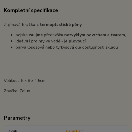
Kompletní specifikace
Zajímavá
hračka z termoplastické pěny
,
pejska
zaujme
především
nezvyklým povrchem a tvarem,
ideální i pro hry ve vodě - je
plovoucí
.
barva lososová nebo tyrkysová dle dostupnosti skladu
Velikost: 8 x 8 x 4,5cm
Značka: Zolux
Parametry
Zvuk
nepískací