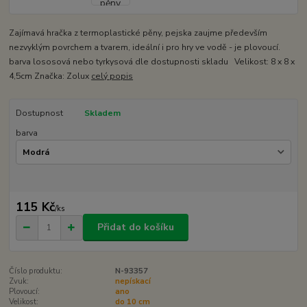
Zajímavá hračka z termoplastické pěny, pejska zaujme především
nezvyklým povrchem a tvarem, ideální i pro hry ve vodě - je plovoucí.
barva lososová nebo tyrkysová dle dostupnosti skladu Velikost: 8 x 8 x
4,5cm Značka: Zolux
celý popis
Dostupnost
Skladem
barva
115 Kč
/
ks
Přidat do košíku
Číslo produktu:
N-93357
Zvuk:
nepískací
Plovoucí:
ano
Velikost:
do 10 cm