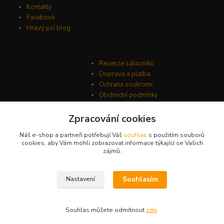
Kontakty
Facebook
Hravý psí blog
Recenze zákazníků
Doprava a platba
Ochrana soukromí
Obchodní podmínky
Zpracování cookies
Náš e-shop a partneři potřebují Váš
souhlas
s použitím souborů
cookies, aby Vám mohli zobrazovat informace týkající se Vašich
zájmů.
Souhlasím
Nastavení
© Psí-hračky.cz 2026
Souhlas můžete odmítnout
zde
.
Vytvořeno na
Eshop-rychle.cz