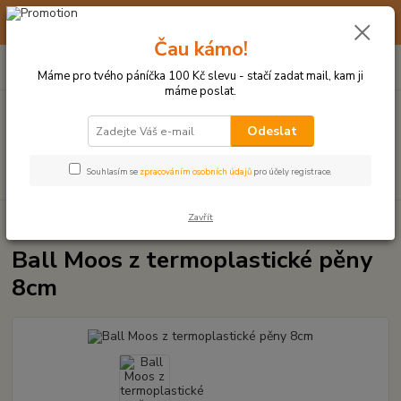
☀️ 10. - 14. SRPNA 2026 MÁME DOVOLENOU ☀️ OBJEDNÁVKY
BUDOU VYŘIZOVÁNY OD 17. 8.
Čau kámo!
0
ks
(+420) 723 770 310
CZK
za
0 Kč
po–pá: 9–17 hod.
Máme pro tvého páníčka 100 Kč slevu - stačí zadat mail, kam ji
máme poslat.
Menu
Odeslat
Hledat
Souhlasím se
zpracováním osobních údajů
pro účely registrace.
Zavřít
Úvod
VŠECHNY HRAČKY
Ball Moos z termoplastické pěny 8cm
Ball Moos z termoplastické pěny
8cm