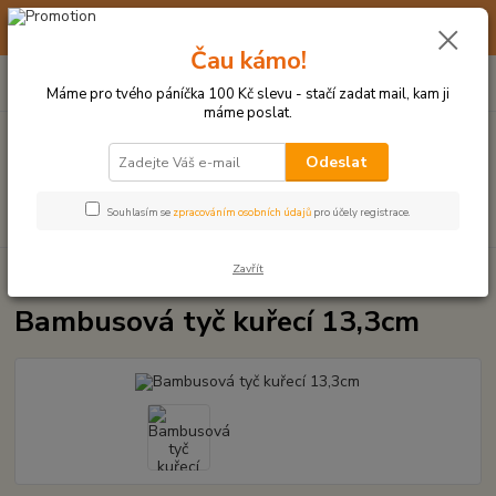
☀️ 10. - 14. SRPNA 2026 MÁME DOVOLENOU ☀️ OBJEDNÁVKY
BUDOU VYŘIZOVÁNY OD 17. 8.
Čau kámo!
0
ks
(+420) 723 770 310
CZK
za
0 Kč
po–pá: 9–17 hod.
Máme pro tvého páníčka 100 Kč slevu - stačí zadat mail, kam ji
máme poslat.
Menu
Odeslat
Hledat
Souhlasím se
zpracováním osobních údajů
pro účely registrace.
Zavřít
Úvod
HRAČKY Z TVRDÉ GUMY, PLASTU
Bambusová tyč kuřecí 13,3cm
Bambusová tyč kuřecí 13,3cm