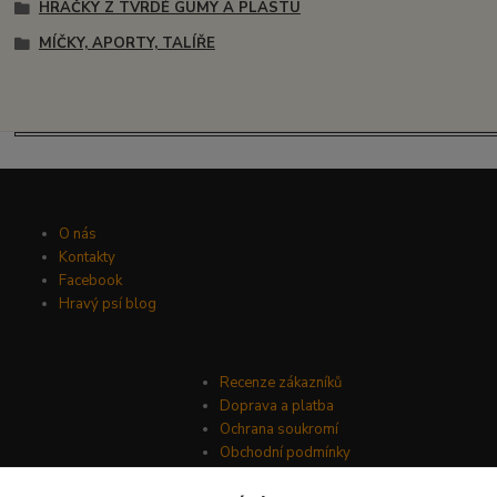
HRAČKY Z TVRDÉ GUMY A PLASTU
MÍČKY, APORTY, TALÍŘE
O nás
Kontakty
Facebook
Hravý psí blog
Recenze zákazníků
Doprava a platba
Ochrana soukromí
Obchodní podmínky