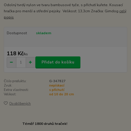
Odolný tvrdý nylon ve tvaru bambusové tyče, s příchutí kuřete. Kousací
hračka pro menší a střední pejsky. Velikost: 13,3cm Značka: Gimdog
celý
popis
Dostupnost
skladem
118 Kč
/
ks
Přidat do košíku
Číslo produktu:
G-347827
Zvuk:
nepískací
Extra vlastnosti:
s příchutí
Velikost:
od 10 do 20 cm
Do oblíbených
Téměř 1800 druhů hraček!