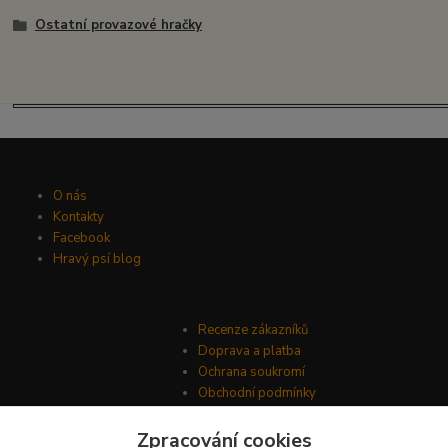
Ostatní provazové hračky
O nás
Kontakty
Facebook
Hravý psí blog
Recenze zákazníků
Doprava a platba
Ochrana soukromí
Obchodní podmínky
Zpracování cookies