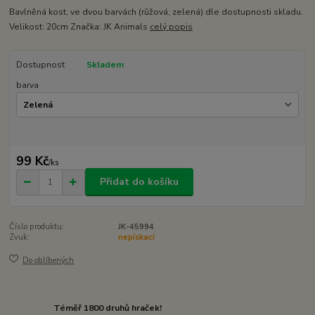
Bavlněná kost, ve dvou barvách (růžová, zelená) dle dostupnosti skladu.
Velikost: 20cm Značka: JK Animals
celý popis
Dostupnost
Skladem
barva
99 Kč
/
ks
Přidat do košíku
Číslo produktu:
JK-45994
Zvuk:
nepískací
Do oblíbených
Téměř 1800 druhů hraček!