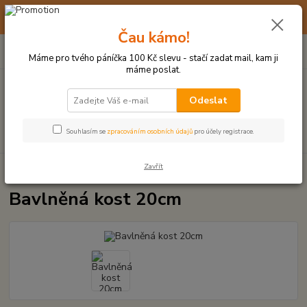
☀️ 10. - 14. SRPNA 2026 MÁME DOVOLENOU ☀️ OBJEDNÁVKY
BUDOU VYŘIZOVÁNY OD 17. 8.
Čau kámo!
0
ks
(+420) 723 770 310
CZK
za
0 Kč
po–pá: 9–17 hod.
Máme pro tvého páníčka 100 Kč slevu - stačí zadat mail, kam ji
máme poslat.
Menu
Odeslat
Hledat
Souhlasím se
zpracováním osobních údajů
pro účely registrace.
Zavřít
Úvod
UZLOVÉ HRAČKY A PŘETAHOVADLA
Bavlněná kost 20cm
Bavlněná kost 20cm