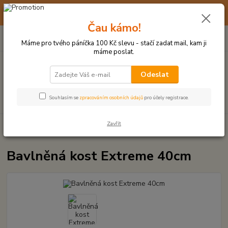
☀️ 10. - 14. SRPNA 2026 MÁME DOVOLENOU ☀️ OBJEDNÁVKY
BUDOU VYŘIZOVÁNY OD 17. 8.
Čau kámo!
0
ks
(+420) 723 770 310
CZK
za
0 Kč
po–pá: 9–17 hod.
Máme pro tvého páníčka 100 Kč slevu - stačí zadat mail, kam ji
máme poslat.
Menu
Odeslat
Hledat
Souhlasím se
zpracováním osobních údajů
pro účely registrace.
Zavřít
Úvod
UZLOVÉ HRAČKY A PŘETAHOVADLA
Bavlněná kost Extreme
40cm
Bavlněná kost Extreme 40cm