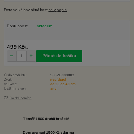
Extra velká bavlněná kost
celý popis
Dostupnost
skladem
499 Kč
/
ks
Přidat do košíku
Číslo produktu:
SH-ZB009802
Zvuk:
nepískací
Velikost:
od 30 do 40 cm
Ideální na ven:
ano
Do oblíbených
Téměř 1800 druhů hraček!
Doprava nad 1500 Kč zdarma