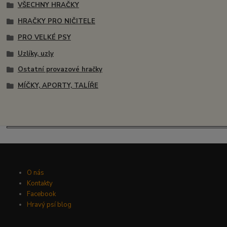
VŠECHNY HRAČKY
HRAČKY PRO NIČITELE
PRO VELKÉ PSY
Uzlíky, uzly
Ostatní provazové hračky
MÍČKY, APORTY, TALÍŘE
O nás
Kontakty
Facebook
Hravý psí blog