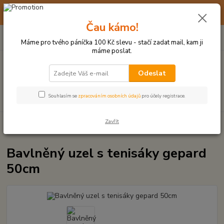
☀️ 10. - 14. SRPNA 2026 MÁME DOVOLENOU ☀️ OBJEDNÁVKY
BUDOU VYŘIZOVÁNY OD 17. 8.
Čau kámo!
0
ks
(+420) 723 770 310
CZK
za
0 Kč
po–pá: 9–17 hod.
Máme pro tvého páníčka 100 Kč slevu - stačí zadat mail, kam ji
máme poslat.
Menu
Odeslat
Hledat
Souhlasím se
zpracováním osobních údajů
pro účely registrace.
Zavřít
Úvod
UZLOVÉ HRAČKY A PŘETAHOVADLA
Bavlněný uzel s tenisáky
gepard 50cm
Bavlněný uzel s tenisáky gepard
50cm