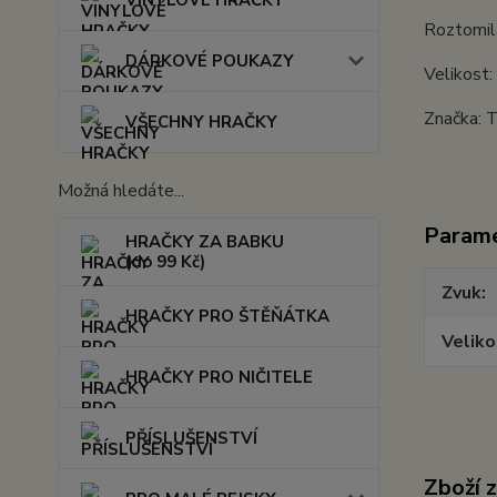
VINYLOVÉ HRAČKY
Roztomilá
DÁRKOVÉ POUKAZY
Velikost
Značka: T
VŠECHNY HRAČKY
Možná hledáte...
Param
HRAČKY ZA BABKU
(do 99 Kč)
Zvuk
HRAČKY PRO ŠTĚŇÁTKA
Veliko
HRAČKY PRO NIČITELE
PŘÍSLUŠENSTVÍ
Zboží 