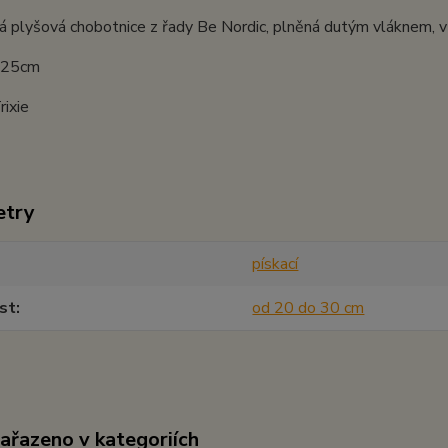
 plyšová chobotnice z řady Be Nordic, plněná dutým vláknem, v 
: 25cm
rixie
etry
pískací
st
od 20 do 30 cm
zařazeno v kategoriích