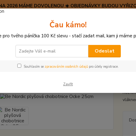
SRPNA 2026 MÁME DOVOLENOU ☀️ OBJEDNÁVKY BUDOU VYŘIZO
Hravý psí blog 🐶
Čau kámo!
HAF H
pro tvého páníčka 100 Kč slevu - stačí zadat mail, kam ji máme p
Hledat
(+42
po–pá:
Odeslat
PLYŠOVÉ A TEXTILNÍ HRAČKY
Be Nordic plyšová chobotnice Ocke 25cm
Souhlasím se
zpracováním osobních údajů
pro účely registrace.
ordic plyšová chobotnice Ocke 
Zavřít
Roztom
vlákne
Dos