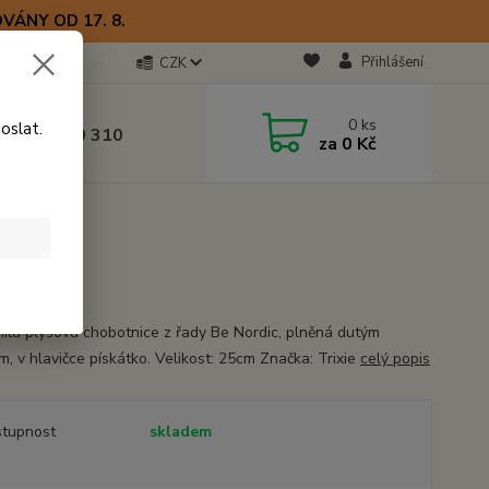
VÁNY OD 17. 8.
Přihlášení
CZK
otline
0
ks
oslat.
0) 723 770 310
za
0 Kč
 9–17 hod.
25cm
ilá plyšová chobotnice z řady Be Nordic, plněná dutým
m, v hlavičce pískátko. Velikost: 25cm Značka: Trixie
celý popis
tupnost
skladem