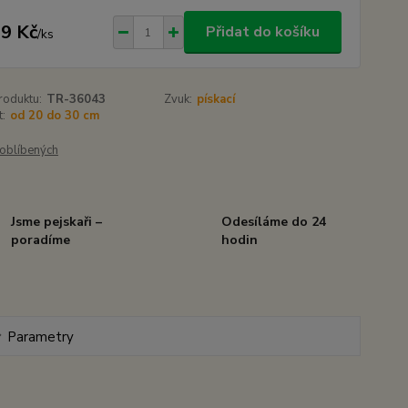
9 Kč
Přidat do košíku
/
ks
roduktu:
TR-36043
Zvuk:
pískací
t:
od 20 do 30 cm
oblíbených
Jsme pejskaři –
Odesíláme do 24
poradíme
hodin
Parametry