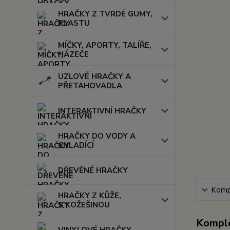
HRAČKY Z TVRDÉ GUMY,
PLASTU
MÍČKY, APORTY, TALÍŘE,
HÁZEČE
UZLOVÉ HRAČKY A
PŘETAHOVADLA
INTERAKTIVNÍ HRAČKY
HRAČKY DO VODY A
CHLADÍCÍ
DŘEVĚNÉ HRAČKY
Kompl
HRAČKY Z KŮŽE,
S KOŽEŠINOU
Komple