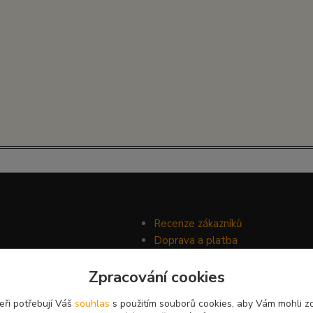
Recenze zákazníků
Doprava a platba
Ochrana soukromí
Zpracování cookies
Obchodní podmínky
eři potřebují Váš
souhlas
s použitím souborů cookies, aby Vám mohli z