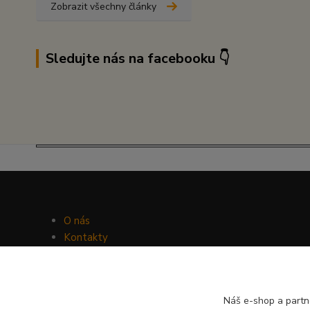
Zobrazit všechny články
Sledujte nás na facebooku 👇
O nás
Kontakty
Facebook
Hravý psí blog
Náš e-shop a partn