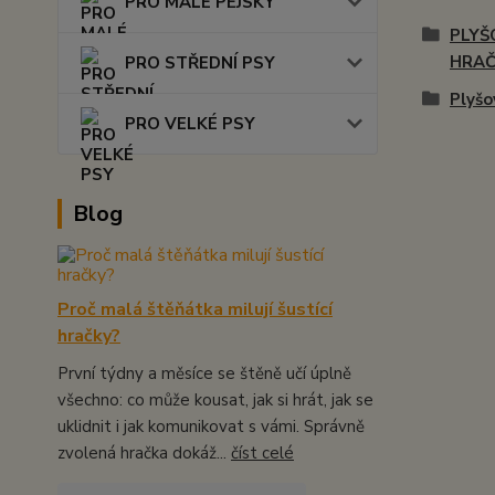
PRO MALÉ PEJSKY
PLYŠ
HRA
PRO STŘEDNÍ PSY
Plyšo
PRO VELKÉ PSY
Blog
Proč malá štěňátka milují šustící
hračky?
První týdny a měsíce se štěně učí úplně
všechno: co může kousat, jak si hrát, jak se
uklidnit i jak komunikovat s vámi. Správně
zvolená hračka dokáž...
číst celé