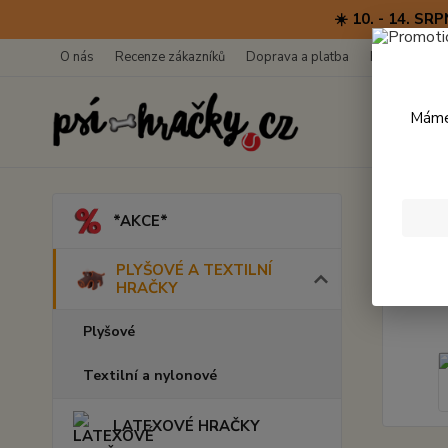
☀️ 10. - 14. 
O nás
Recenze zákazníků
Doprava a platba
Kontakty
Máme 
Úvod
*AKCE*
Be N
PLYŠOVÉ A TEXTILNÍ
HRAČKY
Plyšové
Textilní a nylonové
LATEXOVÉ HRAČKY