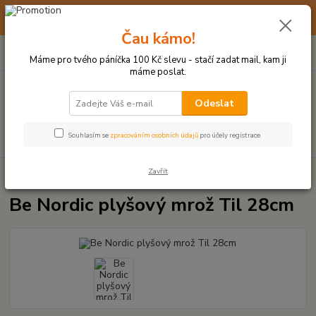
☀️ 10. - 14. SRPNA 2026 MÁME DOVOLENOU ☀️ OBJEDNÁVKY
BUDOU VYŘIZOVÁNY OD 17. 8.
Čau kámo!
0
ks
(+420) 723 770 310
CZK
za
0 Kč
po–pá: 9–17 hod.
Máme pro tvého páníčka 100 Kč slevu - stačí zadat mail, kam ji
máme poslat.
Menu
Odeslat
Hledat
Souhlasím se
zpracováním osobních údajů
pro účely registrace.
Zavřít
Úvod
PLYŠOVÉ A TEXTILNÍ HRAČKY
Be Nordic plyšový mrož Til 28cm
Be Nordic plyšový mrož Til 28cm