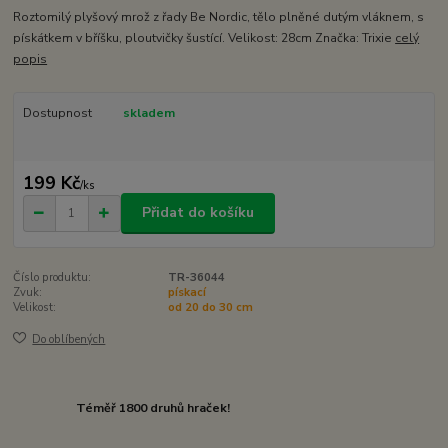
Roztomilý plyšový mrož z řady Be Nordic, tělo plněné dutým vláknem, s
pískátkem v bříšku, ploutvičky šustící. Velikost: 28cm Značka: Trixie
celý
popis
Dostupnost
skladem
199 Kč
/
ks
Přidat do košíku
Číslo produktu:
TR-36044
Zvuk:
pískací
Velikost:
od 20 do 30 cm
Do oblíbených
Téměř 1800 druhů hraček!