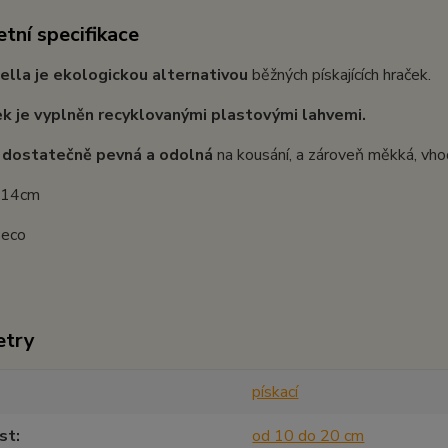
tní specifikace
ella je ekologickou alternativou
běžných pískajících hraček.
ek je vyplněn recyklovanými plastovými lahvemi.
e
dostatečně pevná a odolná
na kousání, a zároveň měkká, vhod
: 14cm
Beco
etry
pískací
st
od 10 do 20 cm