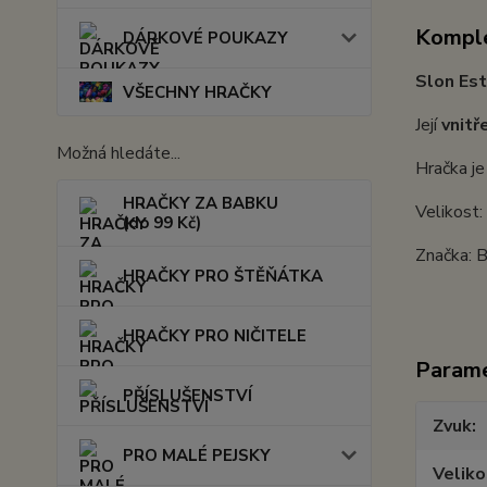
Komple
DÁRKOVÉ POUKAZY
Slon Est
VŠECHNY HRAČKY
Její
vnitř
Možná hledáte...
Hračka j
HRAČKY ZA BABKU
Velikost
(do 99 Kč)
Značka: 
HRAČKY PRO ŠTĚŇÁTKA
HRAČKY PRO NIČITELE
Param
PŘÍSLUŠENSTVÍ
Zvuk
PRO MALÉ PEJSKY
Veliko