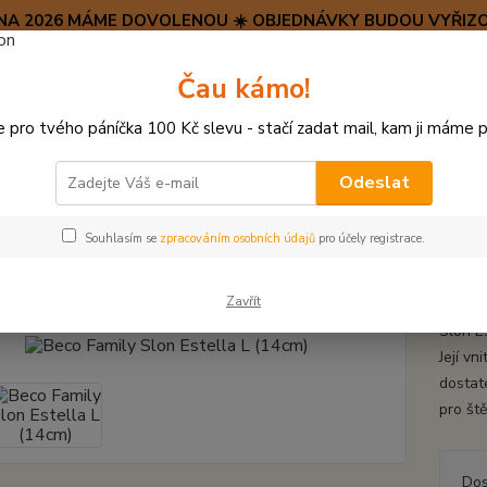
SRPNA 2026 MÁME DOVOLENOU ☀️ OBJEDNÁVKY BUDOU VYŘIZO
Hravý psí blog 🐶
Čau kámo!
HAF H
pro tvého páníčka 100 Kč slevu - stačí zadat mail, kam ji máme p
Hledat
(+42
po–pá:
Odeslat
PLYŠOVÉ A TEXTILNÍ HRAČKY
Beco Family Slon Estella L (14cm)
Souhlasím se
zpracováním osobních údajů
pro účely registrace.
 Family Slon Estella L (14cm)
Zavřít
Slon Es
Její vn
dostat
pro št
Dos