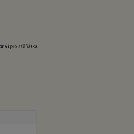
ná i pro štěňátka.