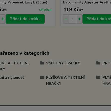
mily Papoušek Lucy L (30cm)
Beco Family Aligator Aretha
č
419 Kč
skladem
/
ks
/
ks
Přidat do košíku
Přidat do ko
zařazeno v kategoriích
OVÉ A TEXTILNÍ
VŠECHNY HRAČKY
PRO
ČKY
lní a nylonové
PLYŠOVÉ A TEXTILNÍ
PLY
HRAČKY
HRA