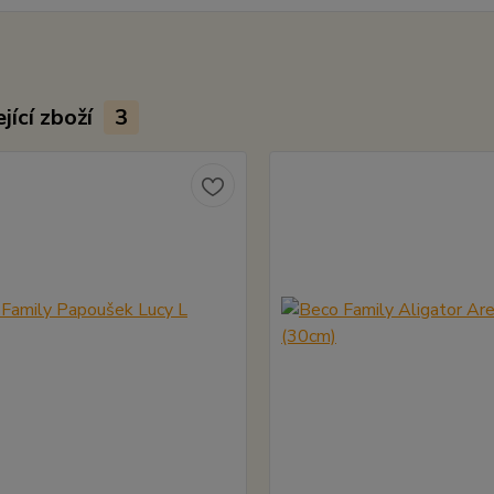
jící zboží
3