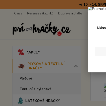
☀️ 10. - 14. 
O nás
Recenze zákazníků
Doprava a platba
Kontakty
Máme 
Úvod
*AKCE*
Beco
PLYŠOVÉ A TEXTILNÍ
HRAČKY
Plyšové
Textilní a nylonové
LATEXOVÉ HRAČKY