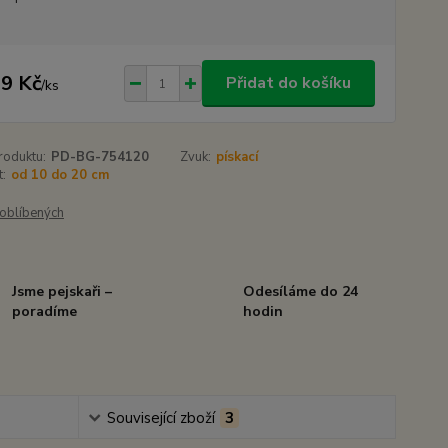
9 Kč
Přidat do košíku
/
ks
roduktu:
PD-BG-754120
Zvuk:
pískací
t:
od 10 do 20 cm
oblíbených
Jsme pejskaři –
Odesíláme do 24
poradíme
hodin
Související zboží
3