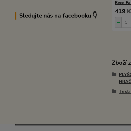
Beco Fa
419 K
Sledujte nás na facebooku 👇
Zboží 
PLYŠ
HRA
Texti