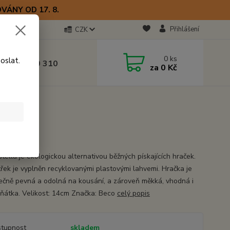
VÁNY OD 17. 8.
Přihlášení
CZK
otline
0
ks
oslat.
0) 723 770 310
za
0 Kč
 9–17 hod.
tella je ekologickou alternativou běžných pískajících hraček.
itřek je vyplněn recyklovanými plastovými lahvemi. Hračka je
ečně pevná a odolná na kousání, a zároveň měkká, vhodná i
ěňátka. Velikost: 14cm Značka: Beco
celý popis
tupnost
skladem