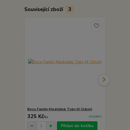
Související zboží
3
Beco Family Medvídek Toby M (24cm)
Beco Family
325 Kč
319 Kč
skladem
/
ks
/
ks
Přidat do košíku