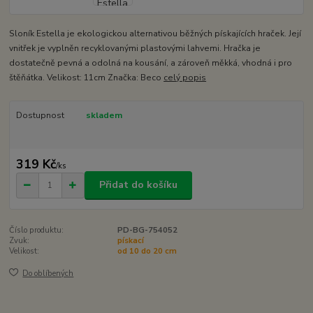
Sloník Estella je ekologickou alternativou běžných pískajících hraček. Její
vnitřek je vyplněn recyklovanými plastovými lahvemi. Hračka je
dostatečně pevná a odolná na kousání, a zároveň měkká, vhodná i pro
štěňátka. Velikost: 11cm Značka: Beco
celý popis
Dostupnost
skladem
319 Kč
/
ks
Přidat do košíku
Číslo produktu:
PD-BG-754052
Zvuk:
pískací
Velikost:
od 10 do 20 cm
Do oblíbených