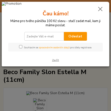
☀️ 10. - 14. SRPNA 2026 MÁME DOVOLENOU ☀️ OBJEDNÁVKY
BUDOU VYŘIZOVÁNY OD 17. 8.
Čau kámo!
0
ks
(+420) 723 770 310
CZK
za
0 Kč
po–pá: 9–17 hod.
Máme pro tvého páníčka 100 Kč slevu - stačí zadat mail, kam ji
máme poslat.
Menu
Odeslat
Hledat
Souhlasím se
zpracováním osobních údajů
pro účely registrace.
Zavřít
Úvod
PLYŠOVÉ A TEXTILNÍ HRAČKY
Beco Family Slon Estella M (11cm)
Beco Family Slon Estella M
(11cm)