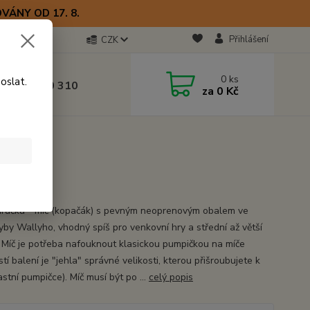
VÁNY OD 17. 8.
Přihlášení
CZK
otline
0
ks
oslat.
0) 723 770 310
za
0 Kč
 9–17 hod.
hračka - míč (kopačák) s pevným neoprenovým obalem ve
ryby Wallyho, vhodný spíš pro venkovní hry a střední až větší
. Míč je potřeba nafouknout klasickou pumpičkou na míče
tí balení je "jehla" správné velikosti, kterou přišroubujete k
astní pumpičce). Míč musí být po ...
celý popis