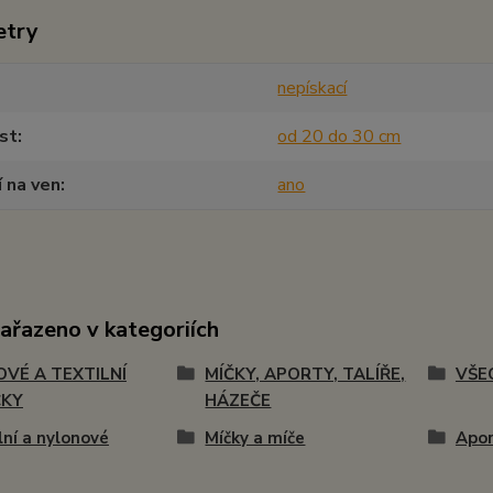
etry
nepískací
st
od 20 do 30 cm
í na ven
ano
zařazeno v kategoriích
OVÉ A TEXTILNÍ
MÍČKY, APORTY, TALÍŘE,
VŠE
ČKY
HÁZEČE
lní a nylonové
Míčky a míče
Apor