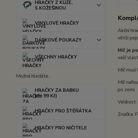
HRAČKY Z KŮŽE,
S KOŽEŠINOU
Komple
VINYLOVÉ HRAČKY
Akční hra
větší pej
DÁRKOVÉ POUKAZY
Míč je p
VŠECHNY HRAČKY
vaší vlas
Míč musí 
Možná hledáte...
Míč nafou
po zemi.
HRAČKY ZA BABKU
(do 99 Kč)
Velikost
HRAČKY PRO ŠTĚŇÁTKA
Značka: 
HRAČKY PRO NIČITELE