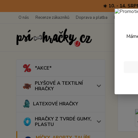
☀️ 10. - 14. 
O nás
Recenze zákazníků
Doprava a platba
Kontakty
Máme 
Úvod
M
*AKCE*
Boog
PLYŠOVÉ A TEXTILNÍ
HRAČKY
LATEXOVÉ HRAČKY
HRAČKY Z TVRDÉ GUMY,
PLASTU
MÍČKY, APORTY, TALÍŘE,