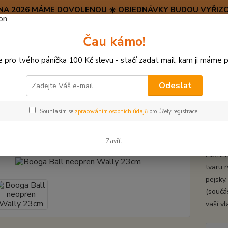
SRPNA 2026 MÁME DOVOLENOU ☀️ OBJEDNÁVKY BUDOU VYŘIZO
Hravý psí blog 🐶
Čau kámo!
HAF H
pro tvého páníčka 100 Kč slevu - stačí zadat mail, kam ji máme p
Hledat
(+42
po–pá:
Odeslat
ÍČKY, APORTY, TALÍŘE, HÁZEČE
Booga Ball neopren Wally 23cm
Souhlasím se
zpracováním osobních údajů
pro účely registrace.
a Ball neopren Wally 23cm
Zavřít
Akční 
tvaru 
pejsky
(součás
vaší vl