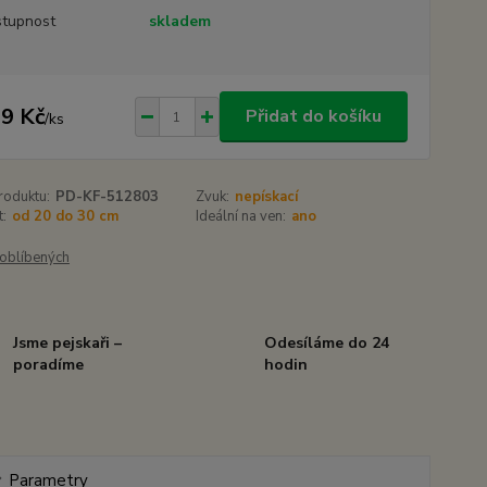
tupnost
skladem
9 Kč
Přidat do košíku
/
ks
roduktu:
PD-KF-512803
Zvuk:
nepískací
t:
od 20 do 30 cm
Ideální na ven:
ano
oblíbených
Jsme pejskaři –
Odesíláme do 24
poradíme
hodin
Parametry