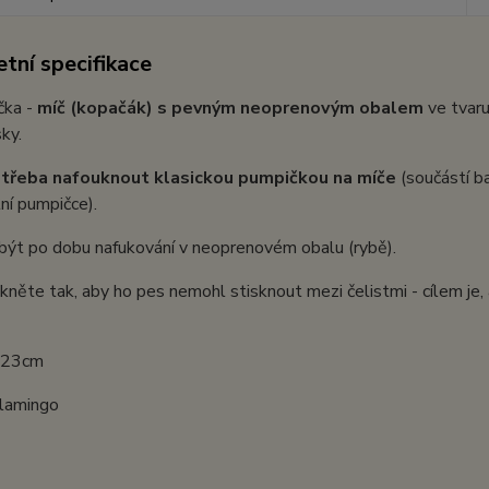
tní specifikace
čka -
míč (kopačák) s pevným neoprenovým obalem
ve tvaru
sky.
otřeba nafouknout klasickou pumpičkou na míče
(součástí ba
tní pumpičce).
být po dobu nafukování v neoprenovém obalu (rybě).
kněte tak, aby ho pes nemohl stisknout mezi čelistmi - cílem je, 
: 23cm
Flamingo