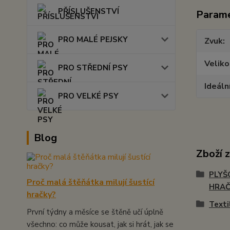
PŘÍSLUŠENSTVÍ
Param
PRO MALÉ PEJSKY
Zvuk
Veliko
PRO STŘEDNÍ PSY
Ideáln
PRO VELKÉ PSY
Blog
Zboží 
PLYŠ
Proč malá štěňátka milují šustící
HRA
hračky?
Texti
První týdny a měsíce se štěně učí úplně
všechno: co může kousat, jak si hrát, jak se