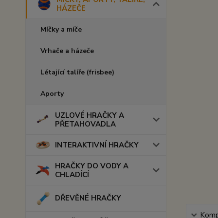
HÁZEČE
Míčky a míče
Vrhače a házeče
Létající talíře (frisbee)
Aporty
UZLOVÉ HRAČKY A
PŘETAHOVADLA
INTERAKTIVNÍ HRAČKY
HRAČKY DO VODY A
CHLADÍCÍ
DŘEVĚNÉ HRAČKY
Kompl