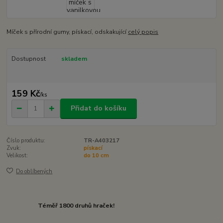
Míček s přírodní gumy, pískací, odskakující
celý popis
Dostupnost
skladem
159 Kč
/
ks
Přidat do košíku
Číslo produktu:
TR-A403217
Zvuk:
pískací
Velikost:
do 10 cm
Do oblíbených
Téměř 1800 druhů hraček!