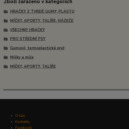
Zboží zařazeno v kategoriích
HRAČKY Z TVRDÉ GUMY, PLASTU
MÍČKY, APORTY, TALÍŘE, HÁZEČE
VŠECHNY HRAČKY
PRO STŘEDNÍ PSY
Gumové, termoplastická pryž
Míčky a míče
MÍČKY, APORTY, TALÍŘE
O nás
Kontakty
Facebook