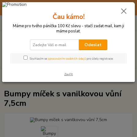
☀️ 10. - 14. SRPNA 2026 MÁME DOVOLENOU ☀️ OBJEDNÁVKY
BUDOU VYŘIZOVÁNY OD 17. 8.
Čau kámo!
0
ks
(+420) 723 770 310
CZK
za
0 Kč
po–pá: 9–17 hod.
Máme pro tvého páníčka 100 Kč slevu - stačí zadat mail, kam ji
máme poslat.
Menu
Odeslat
Hledat
Souhlasím se
zpracováním osobních údajů
pro účely registrace.
Zavřít
Úvod
MÍČKY, APORTY, TALÍŘE, HÁZEČE
Bumpy míček s vanilkovou
vůní 7,5cm
Bumpy míček s vanilkovou vůní
7,5cm