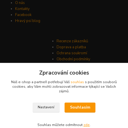
O nás
Kontakty
Facebook
Hravý psí blog
Recenze zákazníků
Doprava a platba
Ochrana soukromí
Obchodní podmínky
Zpracování cookies
Náš e-shop a partneři potřebují Váš
souhlas
s použitím souborů
cookies, aby Vám mohli zobrazovat informace týkající se Vašich
zájmů.
Souhlasím
Nastavení
© Psí-hračky.cz 2026
Souhlas můžete odmítnout
zde
.