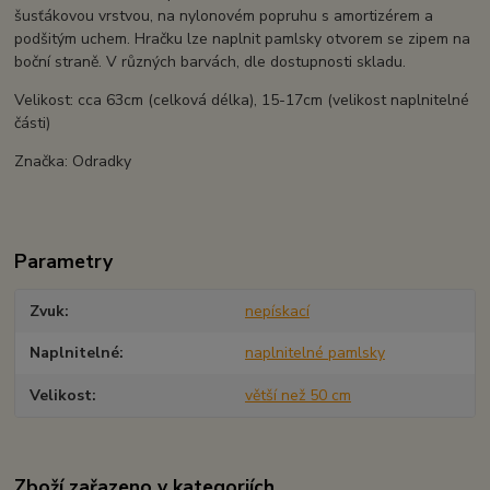
šusťákovou vrstvou, na nylonovém popruhu s amortizérem a
podšitým uchem. Hračku lze naplnit pamlsky otvorem se zipem na
boční straně. V různých barvách, dle dostupnosti skladu.
Velikost: cca 63cm (celková délka), 15-17cm (velikost naplnitelné
části)
Značka: Odradky
Parametry
Zvuk
nepískací
Naplnitelné
naplnitelné pamlsky
Velikost
větší než 50 cm
Zboží zařazeno v kategoriích