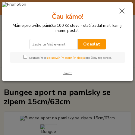
☀️ 10. - 14. SRPNA 2026 MÁME DOVOLENOU ☀️ OBJEDNÁVKY
BUDOU VYŘIZOVÁNY OD 17. 8.
Čau kámo!
0
ks
(+420) 723 770 310
CZK
za
0 Kč
po–pá: 9–17 hod.
Máme pro tvého páníčka 100 Kč slevu - stačí zadat mail, kam ji
máme poslat.
Menu
Odeslat
Hledat
Souhlasím se
zpracováním osobních údajů
pro účely registrace.
Zavřít
Úvod
MÍČKY, APORTY, TALÍŘE, HÁZEČE
Bungee aport na pamlsky se
zipem 15cm/63cm
Bungee aport na pamlsky se
zipem 15cm/63cm