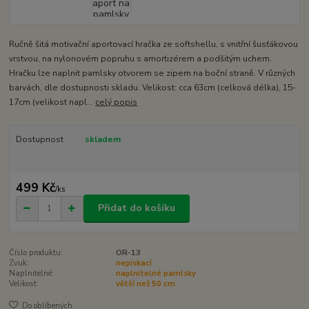
Ručně šitá motivační aportovací hračka ze softshellu, s vnitřní šusťákovou
vrstvou, na nylonovém popruhu s amortizérem a podšitým uchem.
Hračku lze naplnit pamlsky otvorem se zipem na boční straně. V různých
barvách, dle dostupnosti skladu. Velikost: cca 63cm (celková délka), 15-
17cm (velikost napl...
celý popis
Dostupnost
skladem
499 Kč
/
ks
Přidat do košíku
Číslo produktu:
OR-13
Zvuk:
nepískací
Naplnitelné:
naplnitelné pamlsky
Velikost:
větší než 50 cm
Do oblíbených