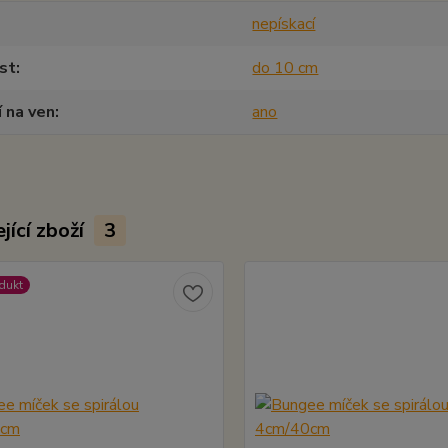
nepískací
st
do 10 cm
í na ven
ano
jící zboží
3
dukt