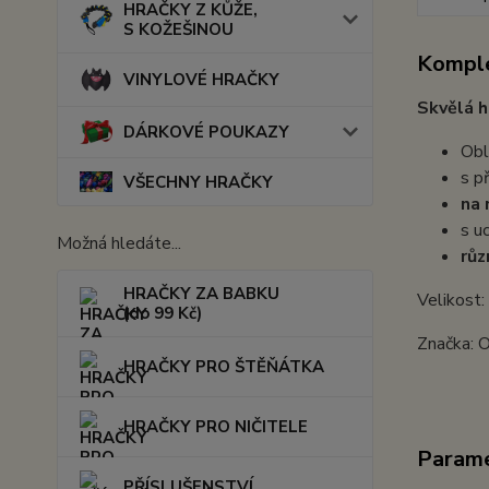
HRAČKY Z KŮŽE,
S KOŽEŠINOU
Komple
VINYLOVÉ HRAČKY
Skvělá h
DÁRKOVÉ POUKAZY
Obl
s p
VŠECHNY HRAČKY
na
s u
Možná hledáte...
růz
HRAČKY ZA BABKU
Velikost:
(do 99 Kč)
Značka: 
HRAČKY PRO ŠTĚŇÁTKA
HRAČKY PRO NIČITELE
Param
PŘÍSLUŠENSTVÍ