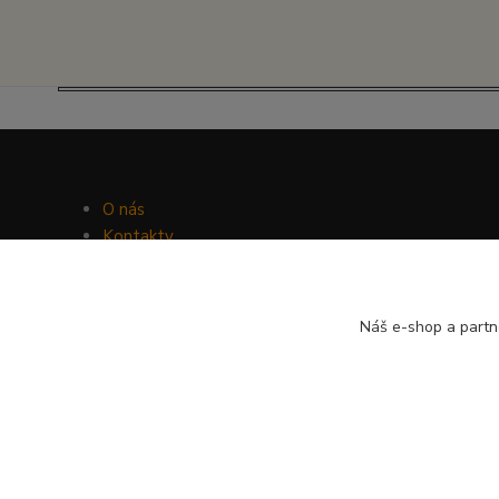
O nás
Kontakty
Facebook
Hravý psí blog
Náš e-shop a partn