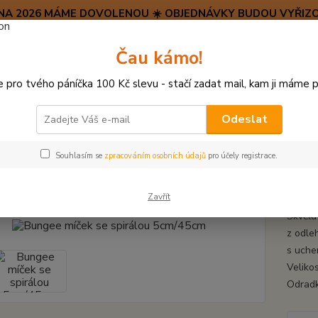
SRPNA 2026 MÁME DOVOLENOU ☀️ OBJEDNÁVKY BUDOU VYŘIZO
Hravý psí blog 🐶
Čau kámo!
HAF H
pro tvého páníčka 100 Kč slevu - stačí zadat mail, kam ji máme p
Hledat
(+42
po–pá:
Odeslat
ÍČKY, APORTY, TALÍŘE, HÁZEČE
Bungee míček se spirálou 5cm/45cm
Souhlasím se
zpracováním osobních údajů
pro účely registrace.
ee míček se spirálou 5cm/45cm
Zavřít
Skvělá
z odle
s uche
Veliko
Odrad