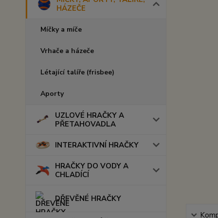
HÁZEČE
Míčky a míče
Vrhače a házeče
Létající talíře (frisbee)
Aporty
UZLOVÉ HRAČKY A
PŘETAHOVADLA
INTERAKTIVNÍ HRAČKY
HRAČKY DO VODY A
CHLADÍCÍ
DŘEVĚNÉ HRAČKY
Kompl