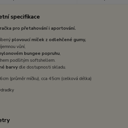
tní specifikace
račka pro přetahování i aportování.
íbený
plovoucí míček z odlehčené gumy,
říjemnou vůní,
 nylonovém bungee popruhu
,
chem podšitým softshellem.
né barvy
dle dostupnosti skladu.
 6cm (průměr míčku), cca 45cm (celková délka)
Odradky
etry