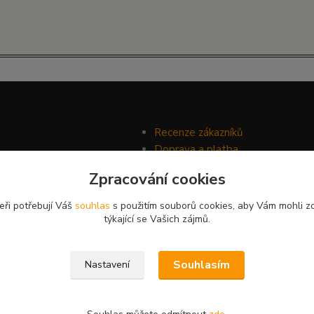
Recenze zákazníků
Doprava a platba
Ochrana soukromí
Zpracování cookies
Obchodní podmínky
eři potřebují Váš
souhlas
s použitím souborů cookies, aby Vám mohli z
týkající se Vašich zájmů.
Souhlasím
Nastavení