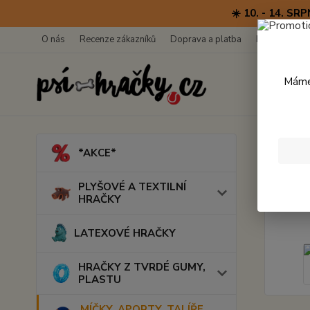
☀️ 10. - 14. 
O nás
Recenze zákazníků
Doprava a platba
Kontakty
Máme 
Úvod
M
*AKCE*
Bung
PLYŠOVÉ A TEXTILNÍ
HRAČKY
LATEXOVÉ HRAČKY
HRAČKY Z TVRDÉ GUMY,
PLASTU
MÍČKY, APORTY, TALÍŘE,