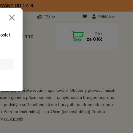
VÁNY OD 17. 8.
Přihlášení
CZK
otline
0
ks
oslat.
0) 723 770 310
za
0 Kč
 9–17 hod.
 hračka pro přetahování i aportování. Oblíbený plovoucí míček
hčené gumy, s příjemnou vůní, na nylonovém bungee popruhu,
m podšitým softshellem. různé barvy dle dostupnosti skladu.
st: 6cm (průměr míčku), cca 45cm (celková délka) Značka:
ky
celý popis