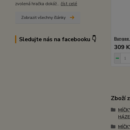
zvolená hračka dokáž...
číst celé
Zobrazit všechny články
Sledujte nás na facebooku 👇
Bungee 
309 K
Zboží 
MÍČK
HÁZE
MÍČK