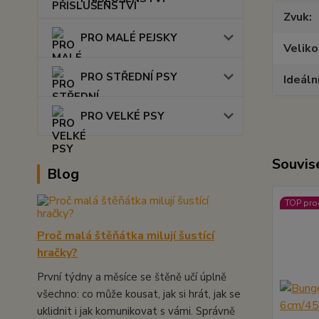
Zvuk
PRO MALÉ PEJSKY
Veliko
PRO STŘEDNÍ PSY
Ideáln
PRO VELKÉ PSY
Souvise
Blog
TOP pro
Proč malá štěňátka milují šustící
hračky?
První týdny a měsíce se štěně učí úplně
všechno: co může kousat, jak si hrát, jak se
uklidnit i jak komunikovat s vámi. Správně