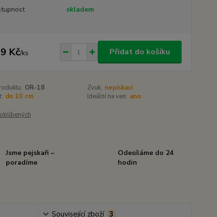
tupnost
skladem
9 Kč
Přidat do košíku
/
ks
roduktu:
OR-18
Zvuk:
nepískací
t:
do 10 cm
Ideální na ven:
ano
oblíbených
Jsme pejskaři –
Odesíláme do 24
poradíme
hodin
Související zboží
3