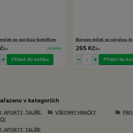
míček se spirálou 6cm/45cm
Bungee míček se spirálou 4
č
265 Kč
skladem
/
ks
/
ks
Přidat do košíku
Přidat do ko
zařazeno v kategoriích
Y, APORTY, TALÍŘE,
VŠECHNY HRAČKY
PRO
ČE
Y, APORTY, TALÍŘE