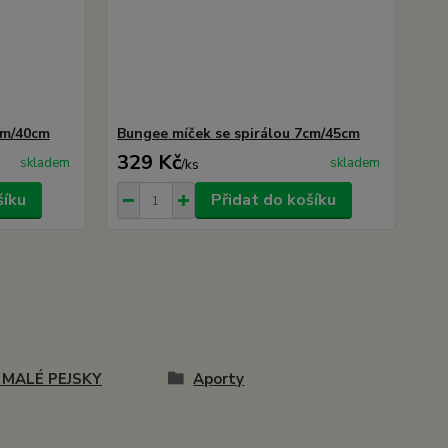
cm/40cm
Bungee míček se spirálou 7cm/45cm
329 Kč
skladem
skladem
/
ks
šíku
Přidat do košíku
 MALÉ PEJSKY
Aporty