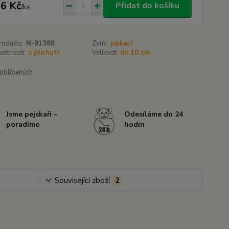
6 Kč
Přidat do košíku
/
ks
roduktu:
N-91388
Zvuk:
pískací
lastnosti:
s příchutí
Velikost:
do 10 cm
oblíbených
Jsme pejskaři –
Odesíláme do 24
poradíme
hodin
Související zboží
2