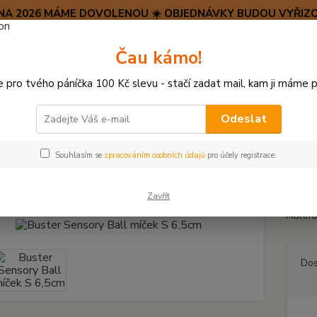
SRPNA 2026 MÁME DOVOLENOU ☀️ OBJEDNÁVKY BUDOU VYŘIZO
Hravý psí blog 🐶
Čau kámo!
HAF H
pro tvého páníčka 100 Kč slevu - stačí zadat mail, kam ji máme p
Hledat
(+42
po–pá:
Odeslat
ÍČKY, APORTY, TALÍŘE, HÁZEČE
Buster Sensory Ball míček S 6,5cm
Souhlasím se
zpracováním osobních údajů
pro účely registrace.
er Sensory Ball míček S 6,5cm
Zavřít
Multif
Dos