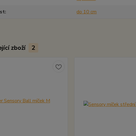
st
do 10 cm
jící zboží
2