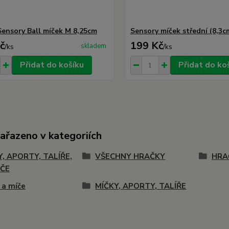
Sensory Ball míček M 8,25cm
Sensory míček střední (8,3c
č
199 Kč
skladem
/
ks
/
ks
Přidat do košíku
Přidat do ko
zařazeno v kategoriích
Y, APORTY, TALÍŘE,
VŠECHNY HRAČKY
HRA
ČE
 a míče
MÍČKY, APORTY, TALÍŘE