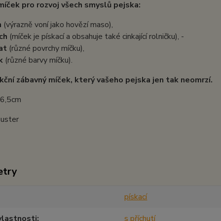
míček pro rozvoj všech smyslů pejska:
h
(výrazně voní jako hovězí maso),
uch
(míček je pískací a obsahuje také cinkající rolničku), -
at
(různé povrchy míčku),
k
(různé barvy míčku).
kční zábavný míček, který vašeho pejska jen tak neomrzí.
 6,5cm
Buster
etry
pískací
vlastnosti
s příchutí