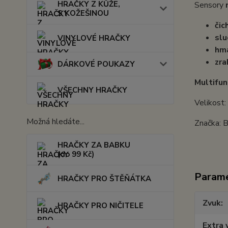
HRAČKY Z KŮŽE,
Sensory
S KOŽEŠINOU
čic
sl
VINYLOVÉ HRAČKY
hm
zra
DÁRKOVÉ POUKAZY
Multifun
VŠECHNY HRAČKY
Velikost:
Možná hledáte...
Značka: 
HRAČKY ZA BABKU
(do 99 Kč)
Param
HRAČKY PRO ŠTĚŇÁTKA
Zvuk
HRAČKY PRO NIČITELE
Extra 