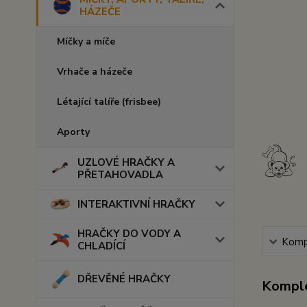
HÁZEČE
Míčky a míče
Vrhače a házeče
Létající talíře (frisbee)
Aporty
UZLOVÉ HRAČKY A
PŘETAHOVADLA
INTERAKTIVNÍ HRAČKY
HRAČKY DO VODY A
Kompl
CHLADÍCÍ
DŘEVĚNÉ HRAČKY
Komple