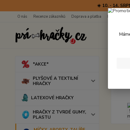
☀️ 10. - 14. 
O nás
Recenze zákazníků
Doprava a platba
Kontakty
Máme 
Úvod
M
*AKCE*
Bust
PLYŠOVÉ A TEXTILNÍ
HRAČKY
LATEXOVÉ HRAČKY
HRAČKY Z TVRDÉ GUMY,
PLASTU
MÍČKY, APORTY, TALÍŘE,