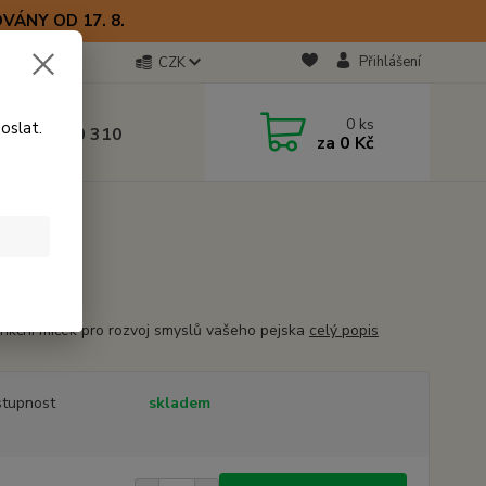
VÁNY OD 17. 8.
Přihlášení
CZK
otline
0
ks
oslat.
0) 723 770 310
za
0 Kč
 9–17 hod.
unkční míček pro rozvoj smyslů vašeho pejska
celý popis
tupnost
skladem