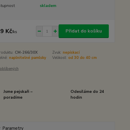
tupnost
skladem
9 Kč
Přidat do košíku
/
ks
roduktu:
CM-266/30X
Zvuk:
nepískací
elné:
naplnitelné pamlsky
Velikost:
od 30 do 40 cm
oblíbených
Jsme pejskaři –
Odesíláme do 24
poradíme
hodin
Parametry