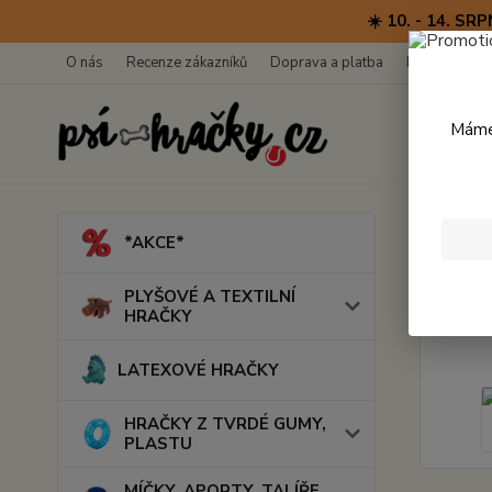
☀️ 10. - 14. 
O nás
Recenze zákazníků
Doprava a platba
Kontakty
Máme 
Úvod
*AKCE*
Čmuc
PLYŠOVÉ A TEXTILNÍ
HRAČKY
LATEXOVÉ HRAČKY
HRAČKY Z TVRDÉ GUMY,
PLASTU
MÍČKY, APORTY, TALÍŘE,