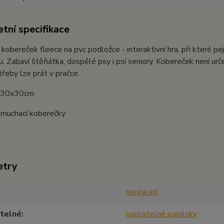
tní specifikace
kobereček fleece na pvc podložce - interaktivní hra, při které 
. Zabaví štěňátka, dospělé psy i psí seniory. Kobereček není ur
řeby lze prát v pračce.
: 30x30cm
Čmuchací koberečky
etry
nepískací
itelné
naplnitelné pamlsky