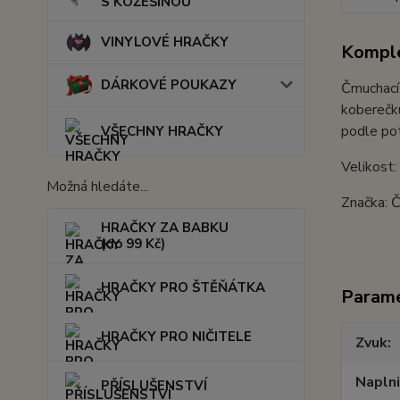
S KOŽEŠINOU
VINYLOVÉ HRAČKY
Komple
DÁRKOVÉ POUKAZY
Čmuchací 
koberečku
podle pot
VŠECHNY HRAČKY
Velikost
Možná hledáte...
Značka: 
HRAČKY ZA BABKU
(do 99 Kč)
HRAČKY PRO ŠTĚŇÁTKA
Param
HRAČKY PRO NIČITELE
Zvuk
Napln
PŘÍSLUŠENSTVÍ