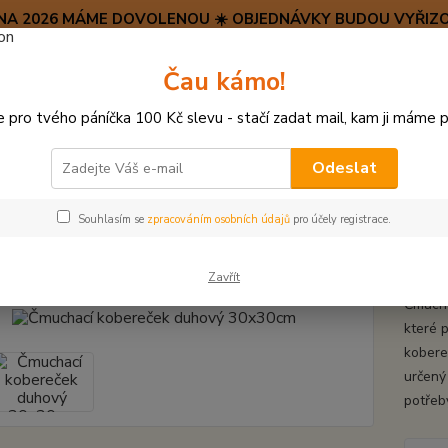
SRPNA 2026 MÁME DOVOLENOU ☀️ OBJEDNÁVKY BUDOU VYŘIZO
Hravý psí blog 🐶
Čau kámo!
HAF H
pro tvého páníčka 100 Kč slevu - stačí zadat mail, kam ji máme p
Hledat
(+42
po–pá:
Odeslat
INTERAKTIVNÍ HRAČKY
Čmuchací kobereček duhový 30x30cm
Souhlasím se
zpracováním osobních údajů
pro účely registrace.
hací kobereček duhový 30x30
Zavřít
Čmucha
které 
kobere
určený
potřeby