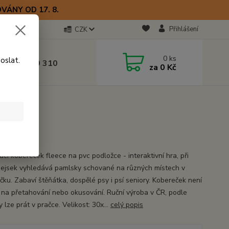
VÁNY OD 17. 8.
Přihlášení
CZK
otline
0
ks
oslat.
0) 723 770 310
za
0 Kč
 9–17 hod.
cm
cí kobereček fleece na pvc podložce - interaktivní hra, při
pejsek vyhledává pamlsky schované na různých místech v
čku. Zabaví štěňátka, dospělé psy i psí seniory. Kobereček není
 na přetahování nebo okusování. Ruční výroba v ČR, podle
 lze prát v pračce. Velikost: 30x...
celý popis