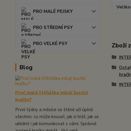
Veliko
PRO MALÉ PEJSKY
PRO STŘEDNÍ PSY
PRO VELKÉ PSY
Zboží 
INTE
Blog
Ostat
hračk
INTE
Proč malá štěňátka milují šustící
hračky?
První týdny a měsíce se štěně učí úplně
všechno: co může kousat, jak si hrát, jak se
uklidnit i jak komunikovat s vámi. Správně
zvolená hračka dokáž...
číst celé