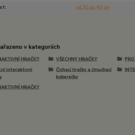
st
od 30 do 40 cm
zařazeno v kategoriích
RAKTIVNÍ HRAČKY
VŠECHNY HRAČKY
PRO
ní interaktivní
Čichací hračky a čmuchací
INT
y
koberečky
RAKTIVNÍ HRAČKY