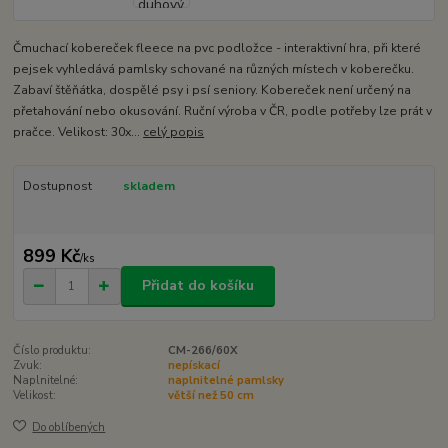
Čmuchací kobereček fleece na pvc podložce - interaktivní hra, při které
pejsek vyhledává pamlsky schované na různých místech v koberečku.
Zabaví štěňátka, dospělé psy i psí seniory. Kobereček není určený na
přetahování nebo okusování. Ruční výroba v ČR, podle potřeby lze prát v
pračce. Velikost: 30x...
celý popis
Dostupnost
skladem
899 Kč
/
ks
Přidat do košíku
Číslo produktu:
CM-266/60X
Zvuk:
nepískací
Naplnitelné:
naplnitelné pamlsky
Velikost:
větší než 50 cm
Do oblíbených