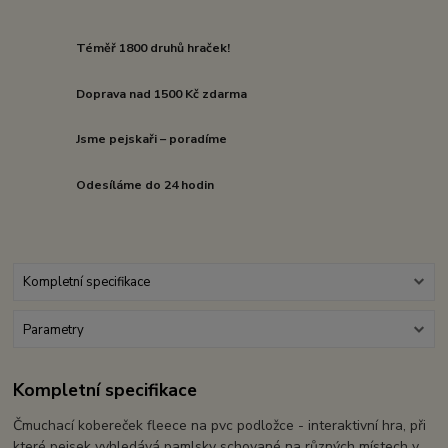
Téměř 1800 druhů hraček!
Doprava nad 1500 Kč zdarma
Jsme pejskaři – poradíme
Odesíláme do 24 hodin
Kompletní specifikace
Parametry
Kompletní specifikace
Čmuchací kobereček fleece na pvc podložce - interaktivní hra, při
které pejsek vyhledává pamlsky schované na různých místech v