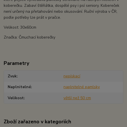
koberečku. Zabaví štěňátka, dospělé psy i psí seniory. Kobereček
není určený na přetahování nebo okusování. Ruční výroba v ČR,
podle potřeby lze prát v pračce.
Velikost: 30x60cm
Značka: Čmuchací koberečky
Parametry
Zvuk
nepískací
Naplnitelné
naplnitelné pamlsky
Velikost
větší než 50 cm
Zboží zařazeno v kategoriích