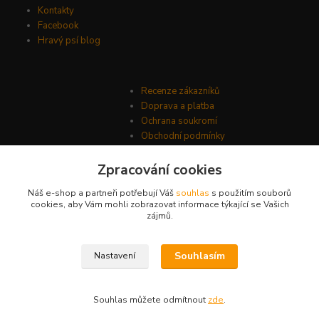
Kontakty
Facebook
Hravý psí blog
Recenze zákazníků
Doprava a platba
Ochrana soukromí
Obchodní podmínky
Zpracování cookies
Náš e-shop a partneři potřebují Váš
souhlas
s použitím souborů
cookies, aby Vám mohli zobrazovat informace týkající se Vašich
zájmů.
Souhlasím
Nastavení
© Psí-hračky.cz 2026
Souhlas můžete odmítnout
zde
.
Vytvořeno na
Eshop-rychle.cz