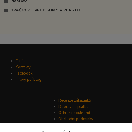
Plastové
HRAČKY Z TVRDÉ GUMY A PLASTU
O nás
Kontakty
Facebook
Hravý psí blog
Recenze zákazníků
Doprava a platba
Ochrana soukromí
Obchodní podmínky