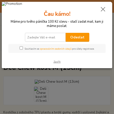
☀️ 10. - 14. SRPNA 2026 MÁME DOVOLENOU ☀️ OBJEDNÁVKY
BUDOU VYŘIZOVÁNY OD 17. 8.
Čau kámo!
0
ks
(+420) 723 770 310
CZK
za
0 Kč
po–pá: 9–17 hod.
Máme pro tvého páníčka 100 Kč slevu - stačí zadat mail, kam ji
máme poslat.
Menu
Odeslat
Hledat
Souhlasím se
zpracováním osobních údajů
pro účely registrace.
Úvod
HRAČKY Z TVRDÉ GUMY, PLASTU
Deli Chew kost M (13cm)
Zavřít
Deli Chew kost M (13cm)
Kostička z odolného TPU plastu a tvrdé gumy, vydrží i usilovné žvýkání a