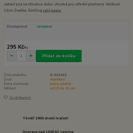
zabaví psa na dlouhou dobu, vhodná pro střední plemena. Velikost:
13cm Značka: GimDog
celý popis
Dostupnost
skladem
295 Kč
/
ks
Přidat do košíku
Číslo produktu:
G-341443
Zvuk:
nepískací
Extra vlastnosti:
extra odolné
Velikost:
od 10 do 20 cm
Do oblíbených
Téměř 1800 druhů hraček!
Doprava nad 1500 Kč zdarma