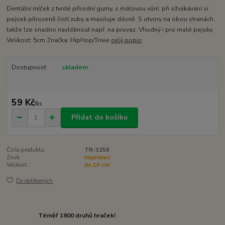
Dentální míček z tvrdé přírodní gumy, s mátovou vůní, při ožvýkávání si
pejsek přirozeně čistí zuby a masíruje dásně. S otvory na obou stranách,
takže lze snadno navléknout např. na provaz. Vhodný i pro malé pejsky.
Velikost: 5cm Značka: HipHop/Trixie
celý popis
Dostupnost
skladem
59 Kč
/
ks
Přidat do košíku
Číslo produktu:
TR-3259
Zvuk:
nepískací
Velikost:
do 10 cm
Do oblíbených
Téměř 1800 druhů hraček!