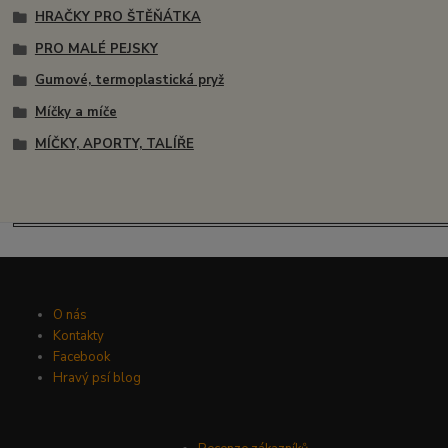
HRAČKY PRO ŠTĚŇÁTKA
PRO MALÉ PEJSKY
Gumové, termoplastická pryž
Míčky a míče
MÍČKY, APORTY, TALÍŘE
O nás
Kontakty
Facebook
Hravý psí blog