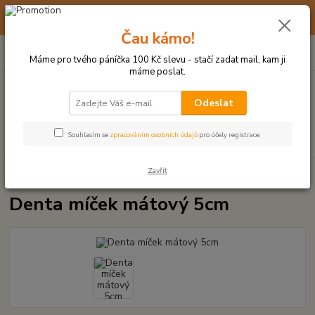
☀️ 10. - 14. SRPNA 2026 MÁME DOVOLENOU ☀️ OBJEDNÁVKY
BUDOU VYŘIZOVÁNY OD 17. 8.
Čau kámo!
0
ks
(+420) 723 770 310
CZK
za
0 Kč
po–pá: 9–17 hod.
Máme pro tvého páníčka 100 Kč slevu - stačí zadat mail, kam ji
máme poslat.
Menu
Odeslat
Hledat
Souhlasím se
zpracováním osobních údajů
pro účely registrace.
Zavřít
Úvod
MÍČKY, APORTY, TALÍŘE, HÁZEČE
Denta míček mátový 5cm
Denta míček mátový 5cm