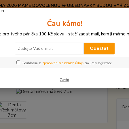
SRPNA 2026 MÁME DOVOLENOU ☀️ OBJEDNÁVKY BUDOU VYŘIZO
Hravý psí blog 🐶
Čau kámo!
HAF H
pro tvého páníčka 100 Kč slevu - stačí zadat mail, kam ji máme p
Hledat
(+42
po–pá:
Odeslat
HRAČKY Z TVRDÉ GUMY, PLASTU
Denta míček mátový 7cm
Souhlasím se
zpracováním osobních údajů
pro účely registrace.
a míček mátový 7cm
Zavřít
Denta 
Dos