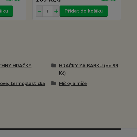
/
ks
šíku
Přidat do košíku
CHNY HRAČKY
HRAČKY ZA BABKU (do 99
Kč)
vé, termoplastická
Míčky a míče