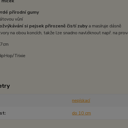
í míček
vrdé přírodní gumy
átovou vůní
 ožvýkávání si pejsek přirozeně čistí zuby
a masíruje dásně
tvory na obou koncích, takže lze snadno navléknout např. na prov
: 7cm
HipHop/Trixie
etry
nepískací
st
do 10 cm