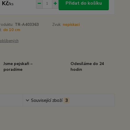
 Kč
Přidat do košíku
/
ks
roduktu:
TR-A403363
Zvuk:
nepískací
t:
do 10 cm
oblíbených
Jsme pejskaři –
Odesíláme do 24
poradíme
hodin
Související zboží
3