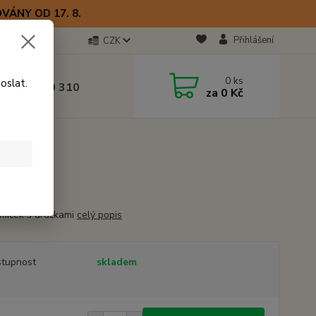
VÁNY OD 17. 8.
Přihlášení
CZK
otline
0
ks
oslat.
0) 723 770 310
za
0 Kč
 9–17 hod.
míček s drážkami
celý popis
tupnost
skladem