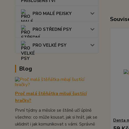
PRO MALÉ PEJSKY
Souvise
PRO STŘEDNÍ PSY
PRO VELKÉ PSY
Blog
Proč malá štěňátka milují šustící
hračky?
První týdny a měsíce se štěně učí úplně
všechno: co může kousat, jak si hrát, jak se
Denta m
uklidnit i jak komunikovat s vámi. Správně
59 Kč