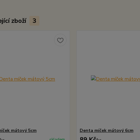
jící zboží
3
íček mátový 5cm
Denta míček mátový 6cm
89 Kč
skladem