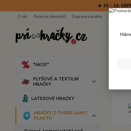
☀️ 10. - 14. 
O nás
Recenze zákazníků
Doprava a platba
Kontakty
Máme 
Úvod
*AKCE*
Dent
PLYŠOVÉ A TEXTILNÍ
HRAČKY
LATEXOVÉ HRAČKY
HRAČKY Z TVRDÉ GUMY,
PLASTU
Gumové, termoplastická pryž