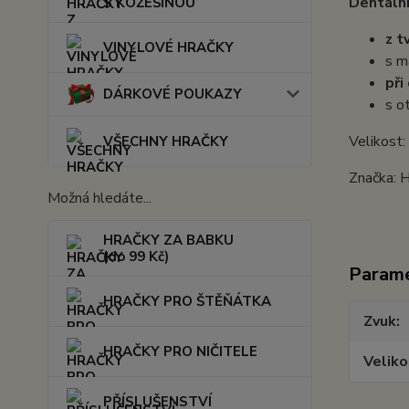
Dentáln
S KOŽEŠINOU
z t
VINYLOVÉ HRAČKY
s m
při
DÁRKOVÉ POUKAZY
s o
Velikost
VŠECHNY HRAČKY
Značka: 
Možná hledáte...
HRAČKY ZA BABKU
(do 99 Kč)
Param
HRAČKY PRO ŠTĚŇÁTKA
Zvuk
HRAČKY PRO NIČITELE
Veliko
PŘÍSLUŠENSTVÍ