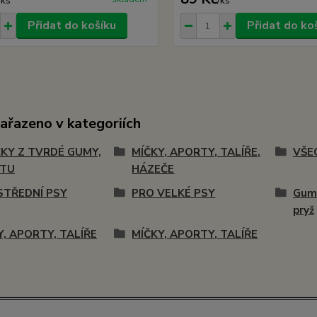
/
ks
/
ks
Přidat do košíku
Přidat do ko
zařazeno v kategoriích
KY Z TVRDÉ GUMY,
MÍČKY, APORTY, TALÍŘE,
VŠE
STU
HÁZEČE
STŘEDNÍ PSY
PRO VELKÉ PSY
Gumo
pryž
Y, APORTY, TALÍŘE
MÍČKY, APORTY, TALÍŘE