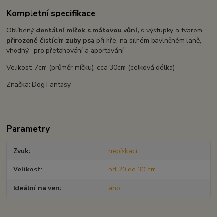
Kompletní specifikace
Oblíbený
dentální míček s mátovou vůní,
s výstupky a tvarem
přirozeně čistí
cím
zuby psa
při hře, na silném bavlněném laně,
vhodný i pro přetahování a aportování.
Velikost: 7cm (průměr míčku), cca 30cm (celková délka)
Značka: Dog Fantasy
Parametry
Zvuk
nepískací
Velikost
od 20 do 30 cm
Ideální na ven
ano