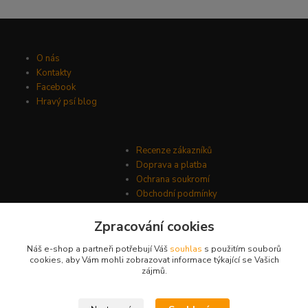
O nás
Kontakty
Facebook
Hravý psí blog
Recenze zákazníků
Doprava a platba
Ochrana soukromí
Obchodní podmínky
Zpracování cookies
Náš e-shop a partneři potřebují Váš
souhlas
s použitím souborů
cookies, aby Vám mohli zobrazovat informace týkající se Vašich
zájmů.