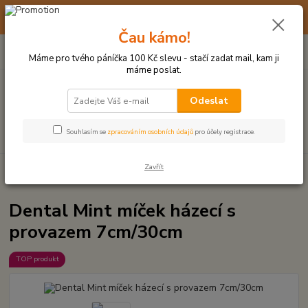
☀️ 10. - 14. SRPNA 2026 MÁME DOVOLENOU ☀️ OBJEDNÁVKY
BUDOU VYŘIZOVÁNY OD 17. 8.
Čau kámo!
0
ks
(+420) 723 770 310
CZK
za
0 Kč
po–pá: 9–17 hod.
Máme pro tvého páníčka 100 Kč slevu - stačí zadat mail, kam ji
máme poslat.
Menu
Odeslat
Hledat
Souhlasím se
zpracováním osobních údajů
pro účely registrace.
Zavřít
Úvod
MÍČKY, APORTY, TALÍŘE, HÁZEČE
Dental Mint míček házecí s
provazem 7cm/30cm
Dental Mint míček házecí s
provazem 7cm/30cm
TOP produkt