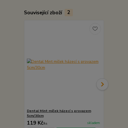
Související zboží
2
Dental Mint míček házecí s provazem
Dental Mint
5cm/30cm
119 Kč
89 Kč
skladem
/
ks
/
ks