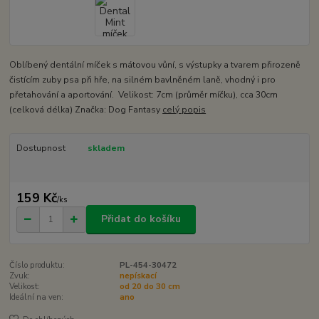
Oblíbený dentální míček s mátovou vůní, s výstupky a tvarem přirozeně
čistícím zuby psa při hře, na silném bavlněném laně, vhodný i pro
přetahování a aportování. Velikost: 7cm (průměr míčku), cca 30cm
(celková délka) Značka: Dog Fantasy
celý popis
Dostupnost
skladem
159 Kč
/
ks
Přidat do košíku
Číslo produktu:
PL-454-30472
Zvuk:
nepískací
Velikost:
od 20 do 30 cm
Ideální na ven:
ano