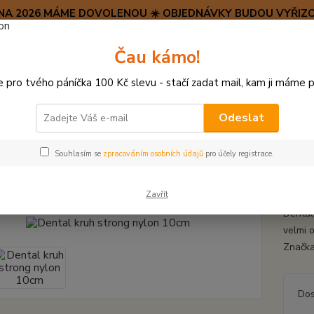
SRPNA 2026 MÁME DOVOLENOU ☀️ OBJEDNÁVKY BUDOU VYŘIZO
Hravý psí blog 🐶
Čau kámo!
HAF H
pro tvého páníčka 100 Kč slevu - stačí zadat mail, kam ji máme p
Hledat
(+42
po–pá:
Odeslat
HRAČKY Z TVRDÉ GUMY, PLASTU
Dental kruh strong nylon 10cm
Souhlasím se
zpracováním osobních údajů
pro účely registrace.
al kruh strong nylon 10cm
Zavřít
Dentál
velmi o
Značka
Dos