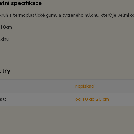
tní specifikace
kruh z termoplastické gumy a tvrzeného nylonu, který je velmi odol
: 10cm
kinu
etry
nepískací
st
od 10 do 20 cm