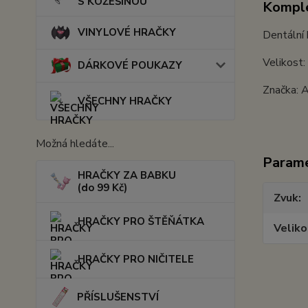
S KOŽEŠINOU
Komple
VINYLOVÉ HRAČKY
Dentální 
Velikost
DÁRKOVÉ POUKAZY
Značka: A
VŠECHNY HRAČKY
Možná hledáte...
Param
HRAČKY ZA BABKU
(do 99 Kč)
Zvuk
HRAČKY PRO ŠTĚŇÁTKA
Veliko
HRAČKY PRO NIČITELE
PŘÍSLUŠENSTVÍ