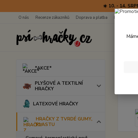
☀️ 10. - 14. 
O nás
Recenze zákazníků
Doprava a platba
Kontakty
Máme 
Úvod
*AKCE*
Dent
PLYŠOVÉ A TEXTILNÍ
HRAČKY
LATEXOVÉ HRAČKY
HRAČKY Z TVRDÉ GUMY,
PLASTU
Gumové, termoplastická pryž