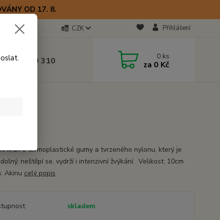
VÁNY OD 17. 8.
Přihlášení
CZK
otline
0
ks
oslat.
0) 723 770 310
za
0 Kč
 9–17 hod.
ní kruh z termoplastické gumy a tvrzeného nylonu, který je
dolný, neštěpí se, vydrží i intenzivní žvýkání. Velikost: 10cm
: Akinu
celý popis
tupnost
skladem