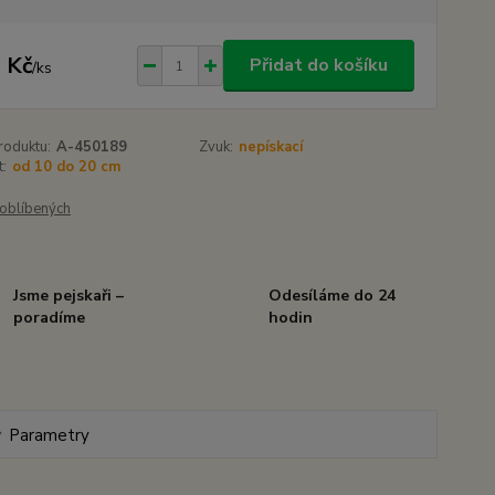
 Kč
Přidat do košíku
/
ks
roduktu:
A-450189
Zvuk:
nepískací
t:
od 10 do 20 cm
oblíbených
Jsme pejskaři –
Odesíláme do 24
poradíme
hodin
Parametry