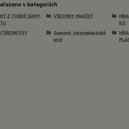
zařazeno v kategoriích
KY Z TVRDÉ GUMY,
VŠECHNY HRAČKY
HRA
STU
Kč)
STŘEDNÍ PSY
Gumové, termoplastická
HRA
pryž
PLA