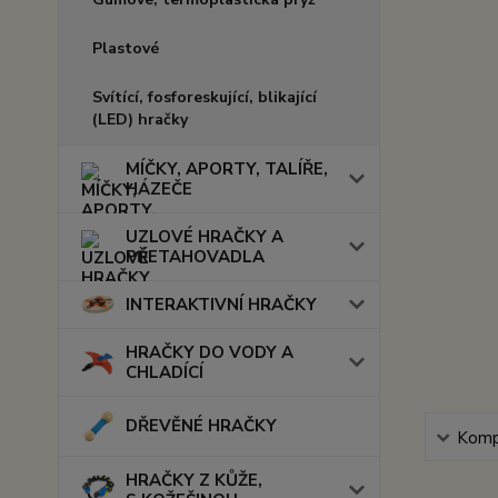
Plastové
Svítící, fosforeskující, blikající
(LED) hračky
MÍČKY, APORTY, TALÍŘE,
HÁZEČE
UZLOVÉ HRAČKY A
PŘETAHOVADLA
INTERAKTIVNÍ HRAČKY
HRAČKY DO VODY A
CHLADÍCÍ
DŘEVĚNÉ HRAČKY
Kompl
HRAČKY Z KŮŽE,