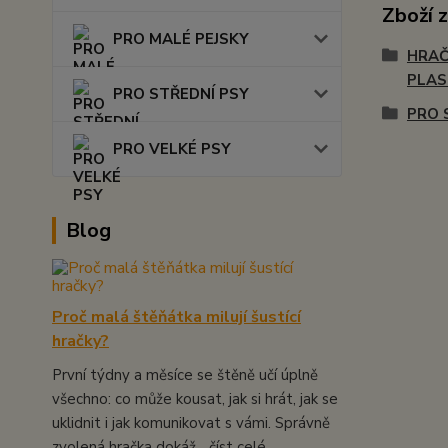
Zboží 
PRO MALÉ PEJSKY
HRAČ
PLA
PRO STŘEDNÍ PSY
PRO 
PRO VELKÉ PSY
Blog
Proč malá štěňátka milují šustící
hračky?
První týdny a měsíce se štěně učí úplně
všechno: co může kousat, jak si hrát, jak se
uklidnit i jak komunikovat s vámi. Správně
zvolená hračka dokáž...
číst celé