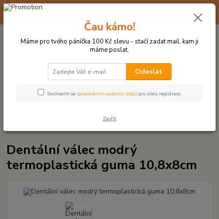
☀️ 10. - 14. SRPNA 2026 MÁME DOVOLENOU ☀️ OBJEDNÁVKY
BUDOU VYŘIZOVÁNY OD 17. 8.
Čau kámo!
0
ks
(+420) 723 770 310
CZK
za
0 Kč
po–pá: 9–17 hod.
Máme pro tvého páníčka 100 Kč slevu - stačí zadat mail, kam ji
máme poslat.
Menu
Odeslat
Hledat
Souhlasím se
zpracováním osobních údajů
pro účely registrace.
Zavřít
Úvod
HRAČKY Z TVRDÉ GUMY, PLASTU
Dentální válec modrý
termoplastická guma 10,8x8cm
Dentální válec modrý
termoplastická guma 10,8x8cm