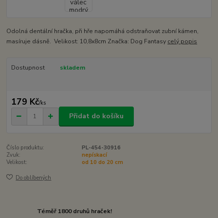
Odolná dentální hračka, při hře napomáhá odstraňovat zubní kámen,
masíruje dásně. Velikost: 10,8x8cm Značka: Dog Fantasy
celý popis
Dostupnost
skladem
179 Kč
/
ks
Přidat do košíku
Číslo produktu:
PL-454-30916
Zvuk:
nepískací
Velikost:
od 10 do 20 cm
Do oblíbených
Téměř 1800 druhů hraček!