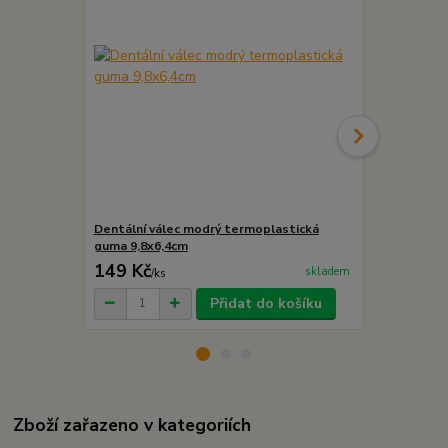
Dentální válec modrý termoplastická
Dentální vá
guma 9,8x6,4cm
guma 10,8x
149 Kč
179 Kč
skladem
/
ks
/
ks
Přidat do košíku
Zboží zařazeno v kategoriích