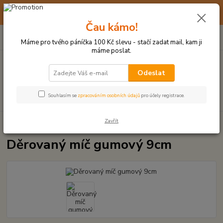
☀️ 10. - 14. SRPNA 2026 MÁME DOVOLENOU ☀️ OBJEDNÁVKY
BUDOU VYŘIZOVÁNY OD 17. 8.
Čau kámo!
0
ks
(+420) 723 770 310
CZK
za
0 Kč
po–pá: 9–17 hod.
Máme pro tvého páníčka 100 Kč slevu - stačí zadat mail, kam ji
máme poslat.
Menu
Odeslat
Hledat
Souhlasím se
zpracováním osobních údajů
pro účely registrace.
Zavřít
Úvod
HRAČKY Z TVRDÉ GUMY, PLASTU
Děrovaný míč gumový 9cm
Děrovaný míč gumový 9cm