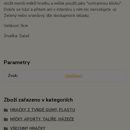
vložit menší měkčí hračku a míček použít jako "ochrannou klícku".
Dobře se hází a přitom ani v interiéru s ním nic nerozbijete :o)
Zelený nebo oranžový, dle dostupnosti skladu.
Velikost: 9cm
Značka: Salač
Parametry
Zvuk
nepískací
Zboží zařazeno v kategoriích
HRAČKY Z TVRDÉ GUMY, PLASTU
MÍČKY, APORTY, TALÍŘE, HÁZEČE
VŠECHNY HRAČKY