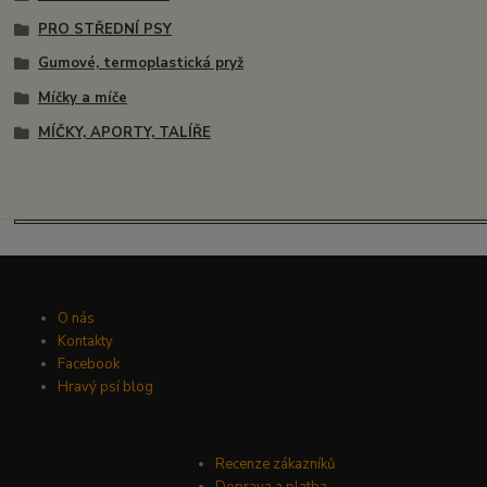
PRO STŘEDNÍ PSY
Gumové, termoplastická pryž
Míčky a míče
MÍČKY, APORTY, TALÍŘE
O nás
Kontakty
Facebook
Hravý psí blog
Recenze zákazníků