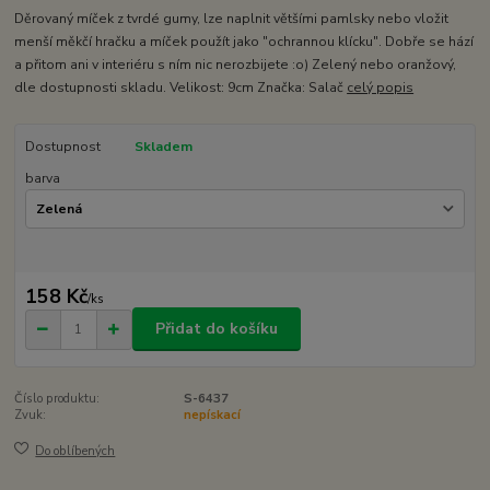
Děrovaný míček z tvrdé gumy, lze naplnit většími pamlsky nebo vložit
menší měkčí hračku a míček použít jako "ochrannou klícku". Dobře se hází
a přitom ani v interiéru s ním nic nerozbijete :o) Zelený nebo oranžový,
dle dostupnosti skladu. Velikost: 9cm Značka: Salač
celý popis
Dostupnost
Skladem
barva
158 Kč
/
ks
Přidat do košíku
Číslo produktu:
S-6437
Zvuk:
nepískací
Do oblíbených