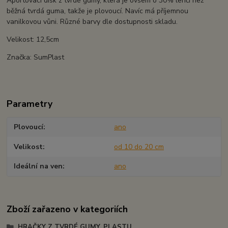
Aportovací disk z tvrdé gumy, která je ovšem o 30% lehčí než
běžná tvrdá guma, takže je plovoucí. Navíc má příjemnou
vanilkovou vůni. Různé barvy dle dostupnosti skladu.
Velikost: 12,5cm
Značka: SumPlast
Parametry
Plovoucí
ano
Velikost
od 10 do 20 cm
Ideální na ven
ano
Zboží zařazeno v kategoriích
HRAČKY Z TVRDÉ GUMY, PLASTU