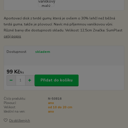
Aportovací disk z tvrdé gumy, která je ovšem o 30% lehčí než běžná
tvrdá guma, takže je plovoucí. Navíc má příjemnou vanilkovou vůni.
Různé barvy dle dostupnosti skladu. Velikost: 12,5cm Značka: SumPlast
celý popis
Dostupnost
skladem
99 Kč
/
ks
Přidat do košíku
Číslo produktu:
N-50816
Plovoucí:
ano
Velikost:
od 10 do 20 cm
Ideální na ven:
ano
Do oblíbených