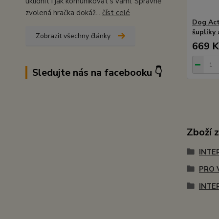
uklidnit i jak komunikovat s vámi. Správně
zvolená hračka dokáž...
číst celé
Dog Act
šuplíky
Zobrazit všechny články
669 K
Sledujte nás na facebooku 👇
Zboží 
INTE
PRO 
INTE