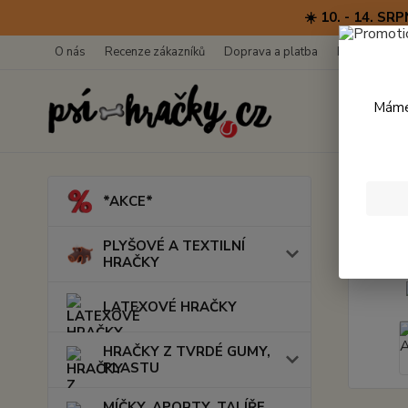
☀️ 10. - 14. 
O nás
Recenze zákazníků
Doprava a platba
Kontakty
Máme 
Úvod
*AKCE*
Dog 
PLYŠOVÉ A TEXTILNÍ
HRAČKY
LATEXOVÉ HRAČKY
HRAČKY Z TVRDÉ GUMY,
PLASTU
MÍČKY, APORTY, TALÍŘE,