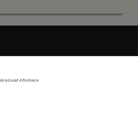
obrazovat informace
Vytvořeno na
Eshop-rychle.cz