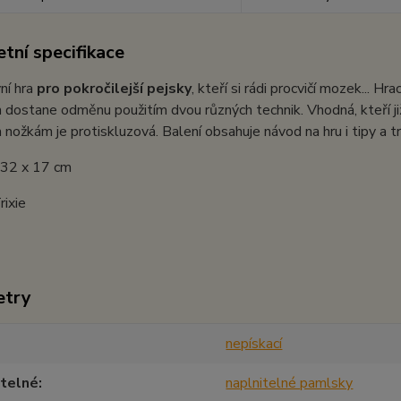
tní specifikace
vní hra
pro pokročilejší pejsky
, kteří si rádi procvičí mozek... 
h dostane odměnu použitím dvou různých technik. Vhodná, kteří již
ožkám je protiskluzová. Balení obsahuje návod na hru i tipy a tri
 32 x 17 cm
rixie
etry
nepískací
itelné
naplnitelné pamlsky