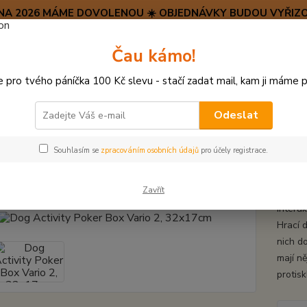
SRPNA 2026 MÁME DOVOLENOU ☀️ OBJEDNÁVKY BUDOU VYŘIZO
Hravý psí blog 🐶
Čau kámo!
HAF H
pro tvého páníčka 100 Kč slevu - stačí zadat mail, kam ji máme p
Hledat
(+42
po–pá:
Odeslat
INTERAKTIVNÍ HRAČKY
Dog Activity Poker Box Vario 2, 32x17cm
Souhlasím se
zpracováním osobních údajů
pro účely registrace.
Activity Poker Box Vario 2, 32
Zavřít
Interak
Hrací 
nich d
mají n
protisk