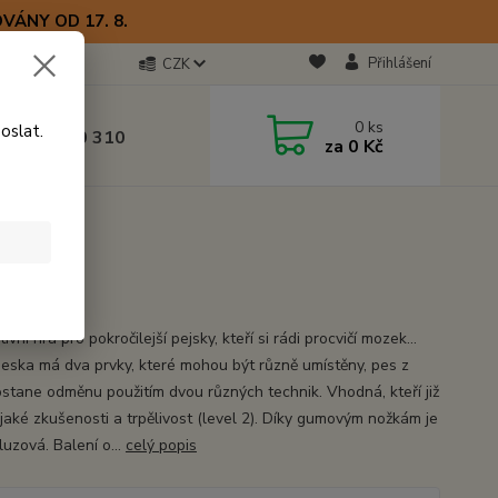
VÁNY OD 17. 8.
Přihlášení
CZK
otline
0
ks
oslat.
0) 723 770 310
za
0 Kč
 9–17 hod.
x17cm
tivní hra pro pokročilejší pejsky, kteří si rádi procvičí mozek...
deska má dva prvky, které mohou být různě umístěny, pes z
ostane odměnu použitím dvou různých technik. Vhodná, kteří již
ějaké zkušenosti a trpělivost (level 2). Díky gumovým nožkám je
luzová. Balení o...
celý popis