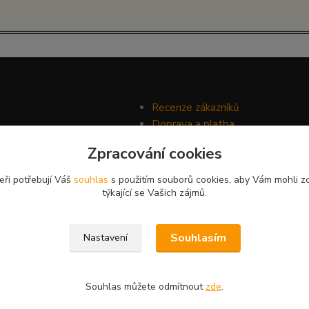
Recenze zákazníků
Doprava a platba
Ochrana soukromí
Zpracování cookies
Obchodní podmínky
eři potřebují Váš
souhlas
s použitím souborů cookies, aby Vám mohli z
týkající se Vašich zájmů.
Souhlasím
Nastavení
Souhlas můžete odmítnout
zde
.