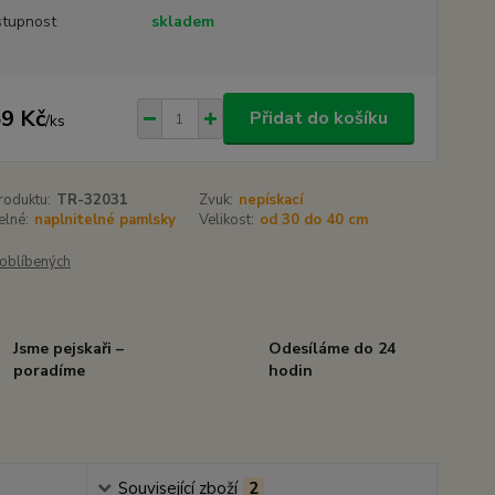
tupnost
skladem
9 Kč
Přidat do košíku
/
ks
roduktu:
TR-32031
Zvuk:
nepískací
elné:
naplnitelné pamlsky
Velikost:
od 30 do 40 cm
oblíbených
Jsme pejskaři –
Odesíláme do 24
poradíme
hodin
Související zboží
2