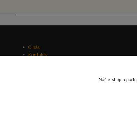
O nás
Kontakty
Facebook
Hravý psí blog
Náš e-shop a partn
© Psí-hračky.cz 2026