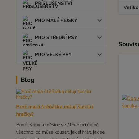
PŘÍSLUŠENSTVÍ
Veliko
PRO MALÉ PEJSKY
PRO STŘEDNÍ PSY
Souvise
PRO VELKÉ PSY
Blog
Proč malá štěňátka milují šustící
hračky?
První týdny a měsíce se štěně učí úplně
všechno: co může kousat, jak si hrát, jak se