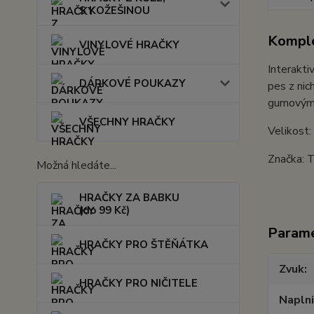
S KOŽEŠINOU
Komple
VINYLOVÉ HRAČKY
Interakti
DÁRKOVÉ POUKAZY
pes z nic
gumovým n
VŠECHNY HRAČKY
Velikost:
Značka: T
Možná hledáte...
HRAČKY ZA BABKU
(do 99 Kč)
Param
HRAČKY PRO ŠTĚŇÁTKA
Zvuk
HRAČKY PRO NIČITELE
Napln