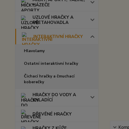
HÁZEČE
UZLOVÉ HRAČKY A
PŘETAHOVADLA
INTERAKTIVNÍ HRAČKY
Hlavolamy
Ostatní interaktivní hračky
Čichací hračky a čmuchací
koberečky
HRAČKY DO VODY A
CHLADÍCÍ
DŘEVĚNÉ HRAČKY
Kompl
HRAČKY Z KŮŽE,