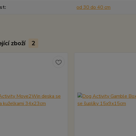
st
od 30 do 40 cm
jící zboží
2