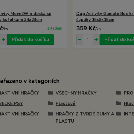
ivity Move2Win deska se
Dog Activity Gamble Box kr
 a kuželkami 34x23cm
šuplíky 15x9x15cm
č
359 Kč
skladem
/
ks
/
ks
Přidat do košíku
Přidat do ko
zařazeno v kategoriích
RAKTIVNÍ HRAČKY
VŠECHNY HRAČKY
PRO
VELKÉ PSY
Plastové
Hla
RAKTIVNÍ HRAČKY
HRAČKY Z TVRDÉ GUMY A
INT
PLASTU