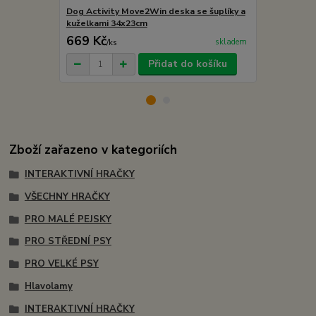
Dog Activity Move2Win deska se šuplíky a
Dog activity
kuželkami 34x23cm
25x7x17cm
669 Kč
339 Kč
skladem
/
ks
/
ks
Přidat do košíku
Zboží zařazeno v kategoriích
INTERAKTIVNÍ HRAČKY
VŠECHNY HRAČKY
PRO MALÉ PEJSKY
PRO STŘEDNÍ PSY
PRO VELKÉ PSY
Hlavolamy
INTERAKTIVNÍ HRAČKY