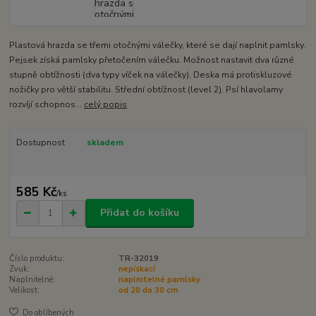
Plastová hrazda se třemi otočnými válečky, které se dají naplnit pamlsky.
Pejsek získá pamlsky přetočením válečku. Možnost nastavit dva různé
stupně obtížnosti (dva typy víček na válečky). Deska má protiskluzové
nožičky pro větší stabilitu. Střední obtížnost (level 2). Psí hlavolamy
rozvíjí schopnos...
celý popis
Dostupnost
skladem
585 Kč
/
ks
Přidat do košíku
Číslo produktu:
TR-32019
Zvuk:
nepískací
Naplnitelné:
naplnitelné pamlsky
Velikost:
od 20 do 30 cm
Do oblíbených