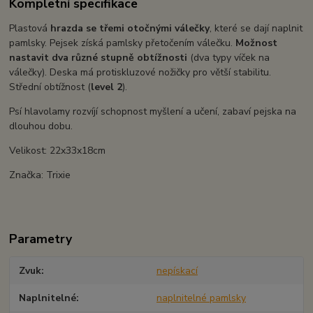
Kompletní specifikace
Plastová
hrazda se třemi otočnými válečky
, které se dají naplnit
pamlsky. Pejsek získá pamlsky přetočením válečku.
Možnost
nastavit dva různé stupně obtížnosti
(dva typy víček na
válečky). Deska má protiskluzové nožičky pro větší stabilitu.
Střední obtížnost (
level 2
).
Psí hlavolamy rozvíjí schopnost myšlení a učení, zabaví pejska na
dlouhou dobu.
Velikost: 22x33x18cm
Značka: Trixie
Parametry
Zvuk
nepískací
Naplnitelné
naplnitelné pamlsky