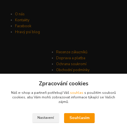
O nás
Kontakty
Facebook
Hravý psí blog
Recenze zákazníků
Doprava a platba
Ochrana soukromí
Obchodní podmínky
Zpracování cookies
Náš e-shop a partneři potřebují Váš
souhlas
s použitím souborů
cookies, aby Vám mohli zobrazovat informace týkající se Vašich
zájmů.
Souhlasím
Nastavení