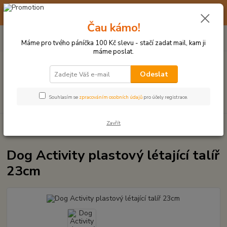
☀️ 10. - 14. SRPNA 2026 MÁME DOVOLENOU ☀️ OBJEDNÁVKY
BUDOU VYŘIZOVÁNY OD 17. 8.
Čau kámo!
0
ks
(+420) 723 770 310
CZK
za
0 Kč
po–pá: 9–17 hod.
Máme pro tvého páníčka 100 Kč slevu - stačí zadat mail, kam ji
máme poslat.
Menu
Odeslat
Hledat
Souhlasím se
zpracováním osobních údajů
pro účely registrace.
Zavřít
Úvod
MÍČKY, APORTY, TALÍŘE, HÁZEČE
Létající talíře (frisbee)
Dog
Activity plastový létající talíř 23cm
Dog Activity plastový létající talíř
23cm