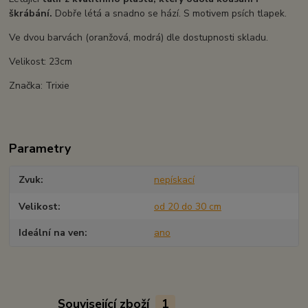
škrábání.
Dobře létá a snadno se hází. S motivem psích tlapek.
Ve dvou barvách (oranžová, modrá) dle dostupnosti skladu.
Velikost: 23cm
Značka: Trixie
Parametry
Zvuk
nepískací
Velikost
od 20 do 30 cm
Ideální na ven
ano
Související zboží
1