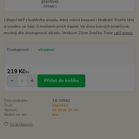
Létající talíř z kvalitního plastu, který odolá kousání i škrábání. Dobře létá
a snadno se hází. S motivem psích tlapek. Ve dvou barvách (oranžová,
modrá) dle dostupnosti skladu. Velikost: 23cm Značka: Trixie
celý popis
Dostupnost
skladem
219 Kč
/
ks
Přidat do košíku
Číslo produktu:
TR-33562
Zvuk:
nepískací
Velikost:
od 20 do 30 cm
Ideální na ven:
ano
Do oblíbených