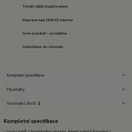
Téměř 1800 druhů hraček!
Doprava nad 1500 Kč zdarma
Jsme pejskaři – poradíme
Odesíláme do 24 hodin
Kompletní specifikace
Parametry
Související zboží
1
Kompletní specifikace
Létající
talíř z kvalitního plastu, který odolá kousání i