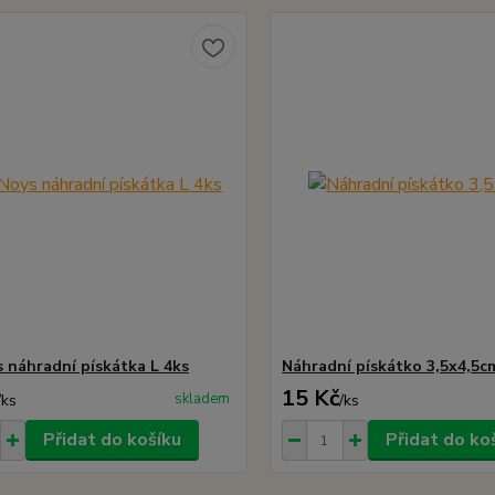
s náhradní pískátka L 4ks
Náhradní pískátko 3,5x4,5c
15 Kč
skladem
/
ks
/
ks
Přidat do košíku
Přidat do ko