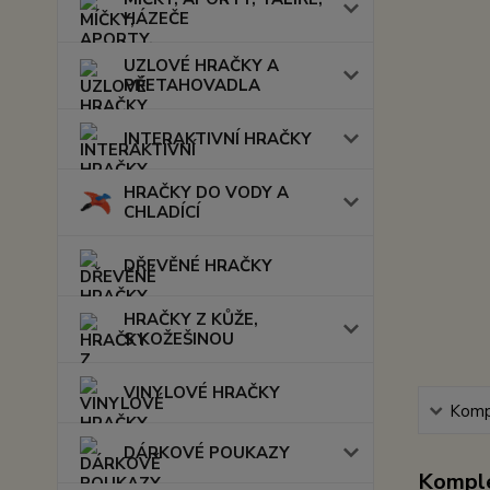
HÁZEČE
UZLOVÉ HRAČKY A
PŘETAHOVADLA
INTERAKTIVNÍ HRAČKY
HRAČKY DO VODY A
CHLADÍCÍ
DŘEVĚNÉ HRAČKY
HRAČKY Z KŮŽE,
S KOŽEŠINOU
VINYLOVÉ HRAČKY
Kompl
DÁRKOVÉ POUKAZY
Komple