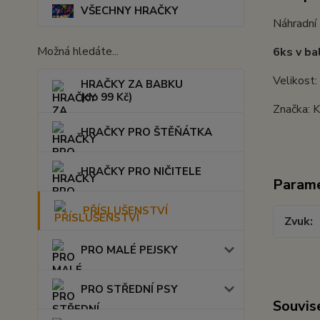
VŠECHNY HRAČKY
Náhradní
Možná hledáte...
6ks v ba
Velikost:
HRAČKY ZA BABKU
(do 99 Kč)
Značka: 
HRAČKY PRO ŠTĚŇÁTKA
HRAČKY PRO NIČITELE
Param
PŘÍSLUŠENSTVÍ
Zvuk
PRO MALÉ PEJSKY
PRO STŘEDNÍ PSY
Souvise