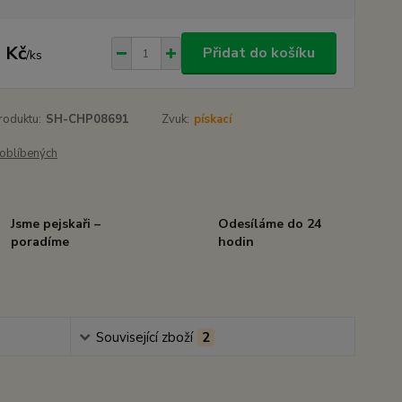
 Kč
Přidat do košíku
/
ks
roduktu:
SH-CHP08691
Zvuk:
pískací
oblíbených
Jsme pejskaři –
Odesíláme do 24
poradíme
hodin
Související zboží
2