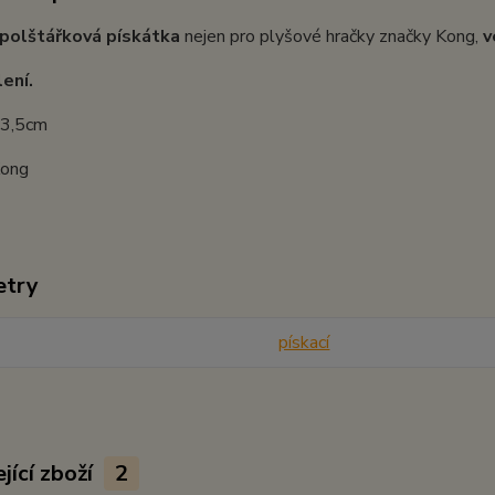
polštářková pískátka
nejen pro plyšové hračky značky Kong,
v
lení.
 3,5cm
Kong
etry
pískací
jící zboží
2