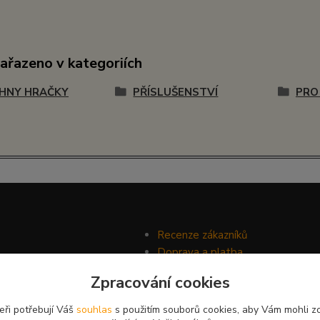
zařazeno v kategoriích
HNY HRAČKY
PŘÍSLUŠENSTVÍ
PRO
Recenze zákazníků
Doprava a platba
Ochrana soukromí
Zpracování cookies
Obchodní podmínky
eři potřebují Váš
souhlas
s použitím souborů cookies, aby Vám mohli z