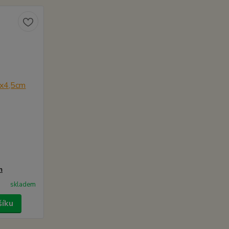
m
skladem
šíku