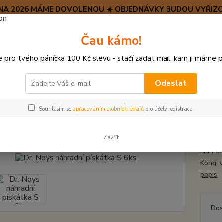
SRPNA 2026 MÁME DOVOLENOU ☀️ OBJEDNÁVKY BUDOU VYŘIZO
Hravý psí blog 🐶
Čau kámo!
HAF H
pro tvého páníčka 100 Kč slevu - stačí zadat mail, kam ji máme p
Hledat
(+42
po–pá:
Odeslat
PŘÍSLUŠENSTVÍ
Dr. Noys náhradní pískátka S 6ks
Souhlasím se
zpracováním osobních údajů
pro účely registrace.
Noys náhradní pískátka S 6ks
Zavřít
Náhrad
Kong, 
popis
Dos