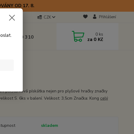
VÁNY OD 17. 8.
Přihlášení
CZK
otline
0
ks
oslat.
0) 723 770 310
za
0 Kč
 9–17 hod.
ní polštářková pískátka nejen pro plyšové hračky značky
velikost S. 6ks v balení. Velikost: 3,5cm Značka: Kong
celý
tupnost
skladem