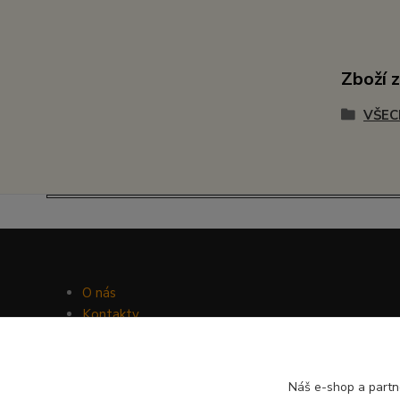
Zboží 
VŠEC
O nás
Kontakty
Facebook
Hravý psí blog
Náš e-shop a partn