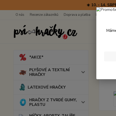
☀️ 10. - 14. 
O nás
Recenze zákazníků
Doprava a platba
Kontakty
Máme 
Úvod
*AKCE*
Dr. 
PLYŠOVÉ A TEXTILNÍ
HRAČKY
LATEXOVÉ HRAČKY
HRAČKY Z TVRDÉ GUMY,
PLASTU
MÍČKY, APORTY, TALÍŘE,