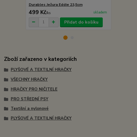
Durables Ježura Eddie 23,5cm
Durables Ka
499 Kč
499 Kč
skladem
/
ks
/
ks
Přidat do košíku
Zboží zařazeno v kategoriích
PLYŠOVÉ A TEXTILNÍ HRAČKY
VŠECHNY HRAČKY
HRAČKY PRO NIČITELE
PRO STŘEDNÍ PSY
Textilní a nylonové
PLYŠOVÉ A TEXTILNÍ HRAČKY