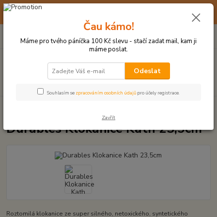
☀️ 10. - 14. SRPNA 2026 MÁME DOVOLENOU ☀️ OBJEDNÁVKY
BUDOU VYŘIZOVÁNY OD 17. 8.
Čau kámo!
0
ks
(+420) 723 770 310
CZK
za
0 Kč
po–pá: 9–17 hod.
Máme pro tvého páníčka 100 Kč slevu - stačí zadat mail, kam ji
máme poslat.
Menu
Odeslat
Hledat
Souhlasím se
zpracováním osobních údajů
pro účely registrace.
Úvod
PLYŠOVÉ A TEXTILNÍ HRAČKY
Durables Klokanice Kath 23,5cm
Zavřít
Durables Klokanice Kath 23,5cm
Roztomilá klokanice ze super silného, netoxického, syntetického