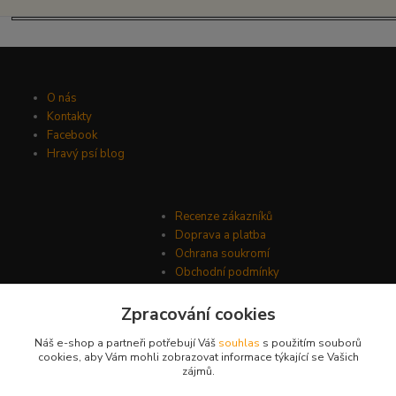
O nás
Kontakty
Facebook
Hravý psí blog
Recenze zákazníků
Doprava a platba
Ochrana soukromí
Obchodní podmínky
Zpracování cookies
Náš e-shop a partneři potřebují Váš
souhlas
s použitím souborů
cookies, aby Vám mohli zobrazovat informace týkající se Vašich
zájmů.