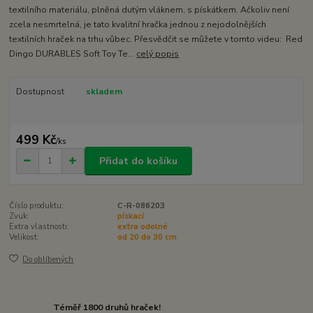
textilního materiálu, plněná dutým vláknem, s pískátkem. Ačkoliv není
zcela nesmrtelná, je tato kvalitní hračka jednou z nejodolnějších
textilních hraček na trhu vůbec. Přesvědčit se můžete v tomto videu: Red
Dingo DURABLES Soft Toy Te...
celý popis
Dostupnost
skladem
499 Kč
/
ks
Přidat do košíku
Číslo produktu:
C-R-086203
Zvuk:
pískací
Extra vlastnosti:
extra odolné
Velikost:
od 20 do 30 cm
Do oblíbených
Téměř 1800 druhů hraček!