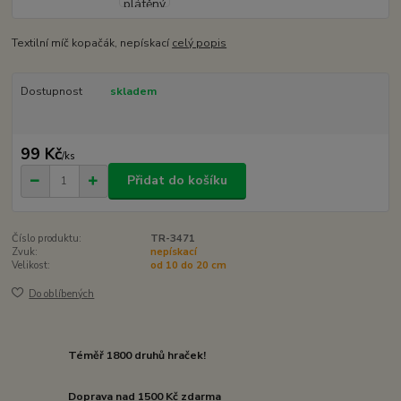
Textilní míč kopačák, nepískací
celý popis
Dostupnost
skladem
99 Kč
/
ks
Přidat do košíku
Číslo produktu:
TR-3471
Zvuk:
nepískací
Velikost:
od 10 do 20 cm
Do oblíbených
Téměř 1800 druhů hraček!
Doprava nad 1500 Kč zdarma