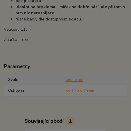
bez pískátka
ideální na hry doma
-
míček se dobře hází, ale přitom s
ním nic nerozbijete.
..
různé barvy dle dostupnosti skladu.
Velikost: 11cm
Značka: Trixie
Parametry
Zvuk
nepískací
Velikost
od 10 do 20 cm
Související zboží
1