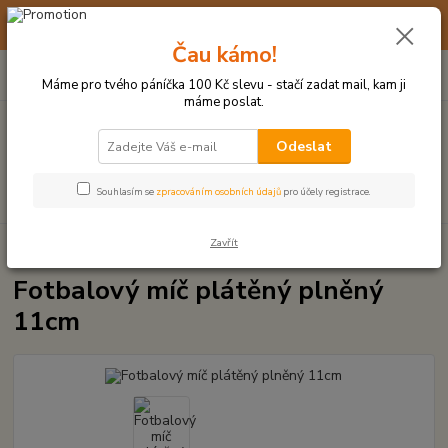
☀️ 10. - 14. SRPNA 2026 MÁME DOVOLENOU ☀️ OBJEDNÁVKY
BUDOU VYŘIZOVÁNY OD 17. 8.
Čau kámo!
0
ks
(+420) 723 770 310
CZK
za
0 Kč
po–pá: 9–17 hod.
Máme pro tvého páníčka 100 Kč slevu - stačí zadat mail, kam ji
máme poslat.
Menu
Odeslat
Hledat
Souhlasím se
zpracováním osobních údajů
pro účely registrace.
Zavřít
Úvod
VŠECHNY HRAČKY
Fotbalový míč plátěný plněný 11cm
Fotbalový míč plátěný plněný
11cm