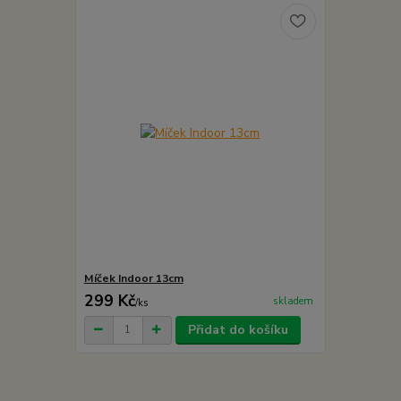
Míček Indoor 13cm
299 Kč
skladem
/
ks
Přidat do košíku