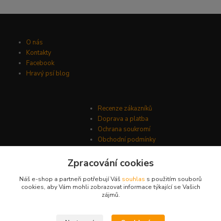
O nás
Kontakty
Facebook
Hravý psí blog
Recenze zákazníků
Doprava a platba
Ochrana soukromí
Obchodní podmínky
Zpracování cookies
Náš e-shop a partneři potřebují Váš
souhlas
s použitím souborů
cookies, aby Vám mohli zobrazovat informace týkající se Vašich
zájmů.