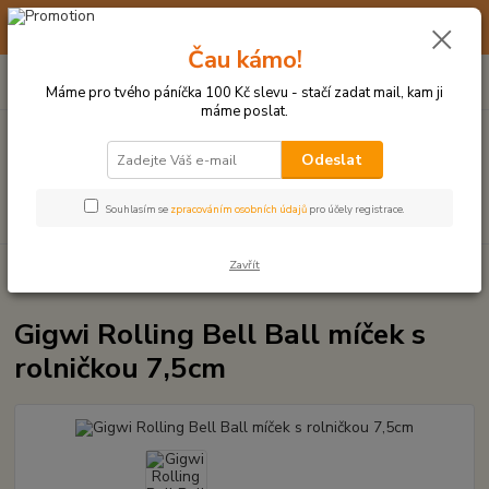
☀️ 10. - 14. SRPNA 2026 MÁME DOVOLENOU ☀️ OBJEDNÁVKY
BUDOU VYŘIZOVÁNY OD 17. 8.
Čau kámo!
0
ks
(+420) 723 770 310
CZK
za
0 Kč
po–pá: 9–17 hod.
Máme pro tvého páníčka 100 Kč slevu - stačí zadat mail, kam ji
máme poslat.
Menu
Odeslat
Hledat
Souhlasím se
zpracováním osobních údajů
pro účely registrace.
Zavřít
Úvod
MÍČKY, APORTY, TALÍŘE, HÁZEČE
Gigwi Rolling Bell Ball míček s
rolničkou 7,5cm
Gigwi Rolling Bell Ball míček s
rolničkou 7,5cm