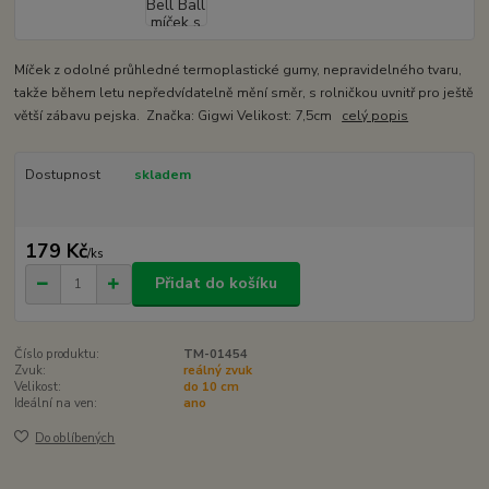
Míček z odolné průhledné termoplastické gumy, nepravidelného tvaru,
takže během letu nepředvídatelně mění směr, s rolničkou uvnitř pro ještě
větší zábavu pejska. Značka: Gigwi Velikost: 7,5cm
celý popis
Dostupnost
skladem
179 Kč
/
ks
Přidat do košíku
Číslo produktu:
TM-01454
Zvuk:
reálný zvuk
Velikost:
do 10 cm
Ideální na ven:
ano
Do oblíbených