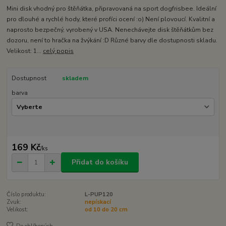
Mini disk vhodný pro štěňátka, připravovaná na sport dogfrisbee. Ideální
pro dlouhé a rychlé hody, které profíci ocení :o) Není plovoucí. Kvalitní a
naprosto bezpečný, vyrobený v USA. Nenechávejte disk štěňátkům bez
dozoru, není to hračka na žvýkání :D Různé barvy dle dostupnosti skladu.
Velikost: 1...
celý popis
Dostupnost
skladem
barva
169 Kč
/
ks
Přidat do košíku
Číslo produktu:
L-PUP120
Zvuk:
nepískací
Velikost:
od 10 do 20 cm