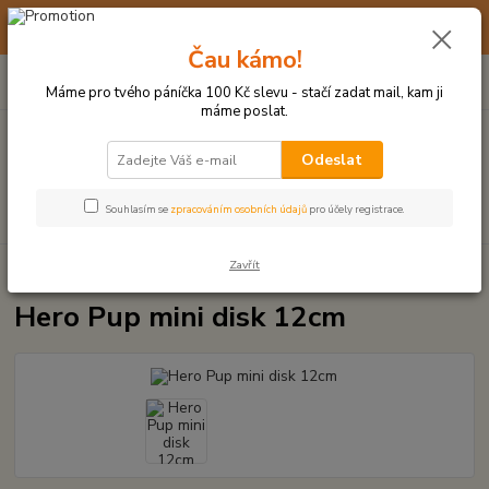
☀️ 10. - 14. SRPNA 2026 MÁME DOVOLENOU ☀️ OBJEDNÁVKY
BUDOU VYŘIZOVÁNY OD 17. 8.
Čau kámo!
0
ks
(+420) 723 770 310
CZK
za
0 Kč
po–pá: 9–17 hod.
Máme pro tvého páníčka 100 Kč slevu - stačí zadat mail, kam ji
máme poslat.
Menu
Odeslat
Hledat
Souhlasím se
zpracováním osobních údajů
pro účely registrace.
Zavřít
Úvod
MÍČKY, APORTY, TALÍŘE, HÁZEČE
Hero Pup mini disk 12cm
Hero Pup mini disk 12cm