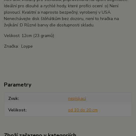
Ideální pro dlouhé a rychlé hody, které profíci ocení :o) Není
plovoucí. Kvalitní a naprosto bezpečný, vyrobený v USA.
Nenechávejte disk štěňátkům bez dozoru, není to hračka na
žvýkání :D Různé barvy dle dostupnosti skladu.
Velikost: 12cm (23 gramů)
Značka: Loype
Parametry
Zvuk
nepískací
Velikost
od 10 do 20 cm
Zboží zařazeno v kategoriích