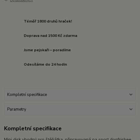
Do oblíbených
Téměř 1800 druhů hraček!
Doprava nad 1500 Kč zdarma
Jsme pejskaři – poradíme
Odesíláme do 24 hodin
Kompletní specifikace
Parametry
Kompletní specifikace
Mini disk vhodný pro štěňátka, připravovaná na sport dogfrisbee.