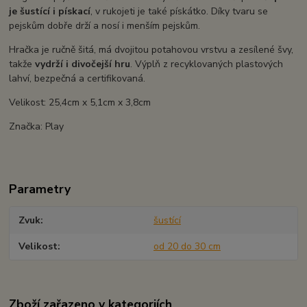
je šustící i pískací
, v rukojeti je také pískátko. Díky tvaru se
pejskům dobře drží a nosí i menším pejskům.
Hračka je ručně šitá, má dvojitou potahovou vrstvu a zesílené švy,
takže
vydrží i divočejší hru
. Výplň z recyklovaných plastových
lahví, bezpečná a certifikovaná.
Velikost: 25,4cm x 5,1cm x 3,8cm
Značka: Play
Parametry
Zvuk
šustící
Velikost
od 20 do 30 cm
Zboží zařazeno v kategoriích