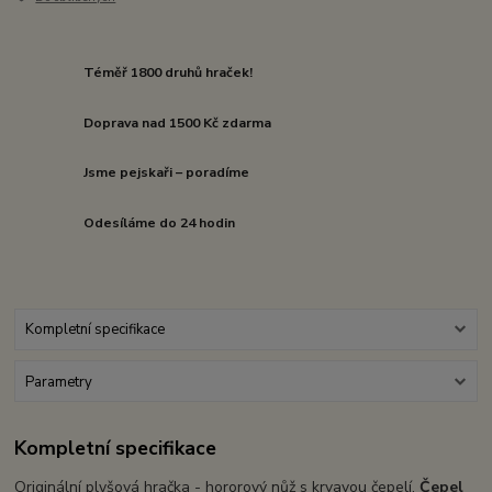
Téměř 1800 druhů hraček!
Doprava nad 1500 Kč zdarma
Jsme pejskaři – poradíme
Odesíláme do 24 hodin
Kompletní specifikace
Parametry
Kompletní specifikace
Originální plyšová hračka - hororový nůž s krvavou čepelí.
Čepel