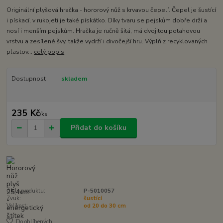
Originální plyšová hračka - hororový nůž s krvavou čepelí. Čepel je šustící
i pískací, v rukojeti je také pískátko. Díky tvaru se pejskům dobře drží a
nosí i menším pejskům. Hračka je ručně šitá, má dvojitou potahovou
vrstvu a zesílené švy, takže vydrží i divočejší hru. Výplň z recyklovaných
plastov...
celý popis
Dostupnost
skladem
235 Kč
/
ks
Přidat do košíku
Číslo produktu:
P-5010057
Zvuk:
šustící
Velikost:
od 20 do 30 cm
Do oblíbených