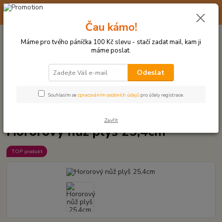
☀️ 10. - 14. SRPNA 2026 MÁME DOVOLENOU ☀️ OBJEDNÁVKY
BUDOU VYŘIZOVÁNY OD 17. 8.
Čau kámo!
0
ks
(+420) 723 770 310
CZK
za
0 Kč
po–pá: 9–17 hod.
Máme pro tvého páníčka 100 Kč slevu - stačí zadat mail, kam ji
máme poslat.
Menu
Odeslat
Hledat
Souhlasím se
zpracováním osobních údajů
pro účely registrace.
Úvod
PLYŠOVÉ A TEXTILNÍ HRAČKY
Hororový nůž plyš 25,4cm
Zavřít
Hororový nůž plyš 25,4cm
TOP produkt